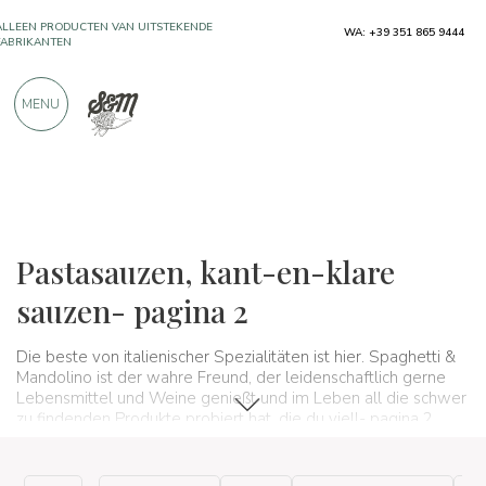
ALLEEN PRODUCTEN VAN UITSTEKENDE
WA: +39 351 865 9444
FABRIKANTEN
MENU
MEER DAN 900 POSITIEVE RECENSIES
Typische producten
Sauzen en specerijen
Pastasauzen
Pastasauzen, kant-en-klare
sauzen- pagina 2
Die beste von italienischer Spezialitäten ist hier. Spaghetti &
Mandolino ist der wahre Freund, der leidenschaftlich gerne
Lebensmittel und Weine genießt und im Leben all die schwer
zu findenden Produkte probiert hat, die du viell- pagina 2