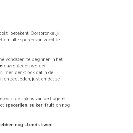
ookt” betekent. Oorspronkelijk
t om alle sporen van vocht te
che vondsten, te beginnen in het
nd
daarentegen werden
n; men denkt ook dat in de
n en zeelieden, juist omdat ze
eten in de salons van de hogere
et
specerijen
,
suiker
,
fruit
en nog
.
 hebben nog steeds twee