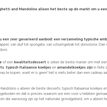
hetti and Mandoline
alleen het beste op de markt om u e
u een zeer gevarieerd aanbod: een
verzameling typische amb
pel, van duif tot spongata, van schuimgebak tot sbrisolona. Dan
doro.
e
of een
kwaliteitsdessert
is zeker de beste manier om met een 
rts
,
typisch Italiaanse koekjes
en
amandelkoekjes zijn
in feite
eau te kopen, want er is geen' het is niets beter dan een cadeau a
n Mandolino u alleen de beste desserts, typisch Italiaanse koekjes 
ngeboden en dat is precies waarom we een voor u hebben gemaakt
ten die aanwezig zijn op het nationale grondgebied, om u alleen h