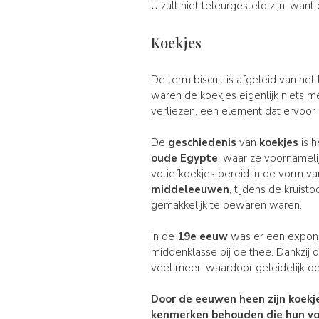
U zult niet teleurgesteld zijn, want
Koekjes
De term biscuit is afgeleid van he
waren de koekjes eigenlijk niets 
verliezen, een element dat ervoo
De
geschiedenis
van
koekjes
is 
oude Egypte
, waar ze voornamel
votiefkoekjes bereid in de vorm v
middeleeuwen
, tijdens de kruis
gemakkelijk te bewaren waren.
In de
19e eeuw
was er een expon
middenklasse bij de thee. Dankzij
veel meer, waardoor geleidelijk 
Door de eeuwen heen zijn koekj
kenmerken behouden die hun vo