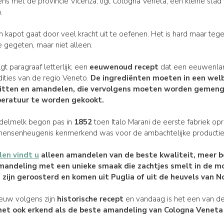
ns met de provincie Vicenza, ligt Cologna Veneta, een kleine stad 
.
n kapot gaat door veel kracht uit te oefenen. Het is hard maar tegel
ie gegeten, maar niet alleen.
 paragraaf letterlijk; een
eeuwenoud recept
dat een eeuwenlan
dities van de regio Veneto.
De
ingrediënten
moeten in een
wel
iwitten en amandelen, die vervolgens moeten worden gemeng
eratuur
te worden
gekookt
.
elmelk begon pas in
1852
toen Italo Marani de eerste fabriek opr
mensenheugenis kenmerkend was voor de ambachtelijke productie
en vindt u
alleen amandelen van de beste kwaliteit, meer b
mandeling met een
unieke smaak
die zachtjes smelt in de 
n
zijn
geroosterd
en komen uit
Puglia
of uit de heuvels van No
euw volgens zijn
historische recept
en vandaag is het een van d
et ook erkend als de
beste amandeling van Cologna
Veneta 