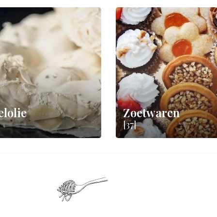
lolie
Zoetwaren
[37]