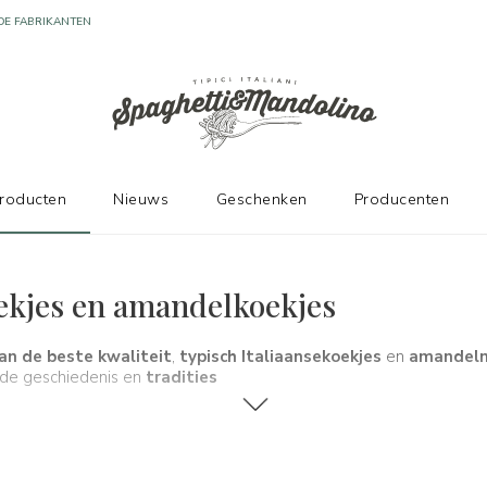
DE FABRIKANTEN
producten
Nieuws
Geschenken
Producenten
oekjes en amandelkoekjes
an de beste kwaliteit
,
typisch Italiaanse
koekjes
en
amandel
, de geschiedenis en
tradities