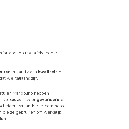
omfortabel op uw tafels mee te
euren
, maar rijk aan
kwaliteit
en
at we Italiaans zijn.
hetti en Mandolino hebben
d. De
keuze
is zeer
gevarieerd
en
erscheiden van andere e-commerce:
n
die ze gebruiken om werkelijk
den
.