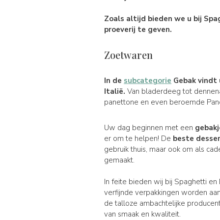
Zoals altijd bieden we u bij
Spag
proeverij te geven.
Zoetwaren
In de
subcategorie
Gebak vindt 
Italië.
Van bladerdeeg tot dennenap
panettone en even beroemde Pan
Uw dag beginnen met een
gebakj
er om te helpen! De
beste desse
gebruik thuis, maar ook om als cad
gemaakt.
In feite bieden wij bij Spaghetti e
verfijnde verpakkingen worden aa
de talloze ambachtelijke producen
van smaak en kwaliteit.