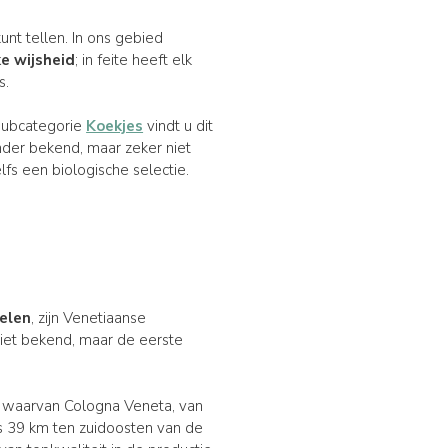
unt tellen. In ons gebied
e wijsheid
; in feite heeft elk
s.
e subcategorie
Koekjes
vindt u dit
inder bekend, maar zeker niet
fs een biologische selectie.
elen
, zijn Venetiaanse
iet bekend, maar de eerste
a, waarvan Cologna Veneta, van
ts 39 km ten zuidoosten van de