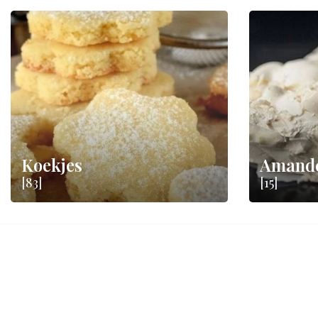
Koekjes
Amande
[83]
[15]