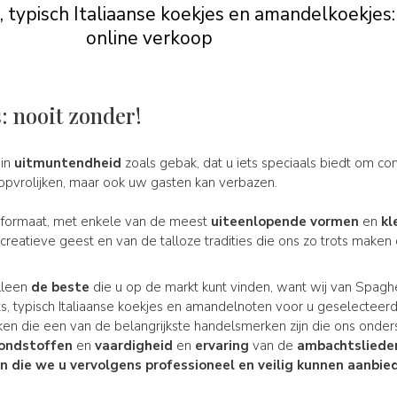
typisch Italiaanse koekjes en amandelkoekjes:
online verkoop
: nooit zonder!
 in
uitmuntendheid
zoals gebak, dat u iets speciaals biedt om c
opvrolijken, maar ook uw gasten kan verbazen.
n formaat, met enkele van de meest
uiteenlopende
vormen
en
kl
 creatieve geest en van de talloze tradities die ons zo trots maken d
alleen
de beste
die u op de markt kunt vinden, want wij van Spag
ts, typisch Italiaanse koekjes en amandelnoten voor u geselecteer
ken die een van de belangrijkste handelsmerken zijn die ons ond
ondstoffen
en
vaardigheid
en
ervaring
van de
ambachtsliede
 die we u vervolgens professioneel en veilig kunnen aanbie