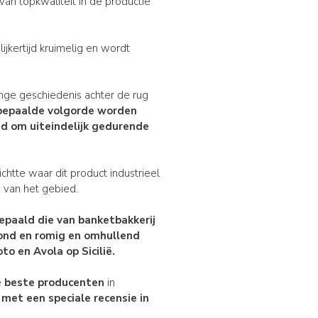
van topkwaliteit in de productie
ijkertijd kruimelig en wordt
ge geschiedenis achter de rug
bepaalde volgorde
worden
d om uiteindelijk gedurende
ichtte waar dit product industrieel
 van het gebied.
epaald die van
banketbakkerij
mond en romig en omhullend
to en Avola op Sicilië.
e
beste producenten
in
met een speciale recensie in