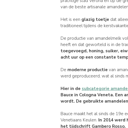
prachtige stad Verona en op de gre
van de beste artisanale amandelen
Het is een
glazig toetje
dat allee
traditioneel tijdens de kerstvakant
De productie van amandelmelk volgt
heeft en dat geworteld is in de tra
toegevoegd, honing, suiker, e
acht uur op een
constante temp
De
moderne productie
van amand
werd geproduceerd, wat al sinds 
Hier in de
subcategorie amandel
Bauce in Cologna Veneta
.
Een a
wordt.
De gebruikte
amandele
Bauce maakt het al sinds de 19e e
Venetiaans Keulen.
In
2014
werd h
het tijdschrift Gambero Rosso.