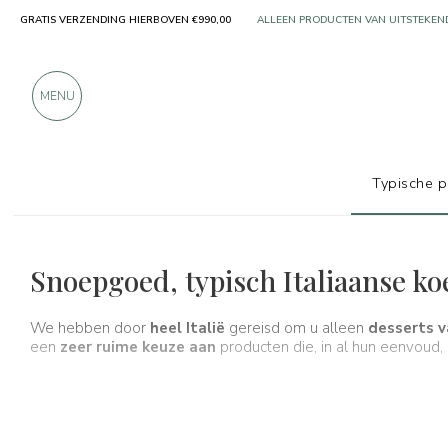
ALLEEN PRODUCTEN VAN UITSTEKEN
GRATIS VERZENDING HIERBOVEN €990,00
MEER DAN 900 POSITIEVE RECENSIES
MENU
Typische 
Typische producten
Koekjes en amandelen
Snoepgoed, typisch Italiaanse k
We hebben door
heel Italië
gereisd om u alleen
desserts v
een
zeer ruime keuze aan
producten die, in al hun eenvoud