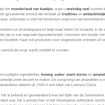
ls het
moederland van koekjes
, waar u
oneindig veel
soorten k
er gevarieerde wereld die bestaat uit
tradities
en
ambachtelijk
k nauw verbonden is met het territorium waarvoor het kenmerkend i
iselline tot amandelpasta en lelijk maar lekker tot ricciarelli. In d
eite zijn er ook regionale bijzonderheden, misschien een beetje' m
 kwaliteit, maar ook producten voor veganistische vrienden of zel
ke wereld die erop wacht ontdekt te worden.
nvoudigste ingrediënten,
honing
,
suiker
,
eiwit eieren
en
amand
erkelijk uniek dessert te maken. De oorsprong van amandelen is n
mandelen dateert uit 1540 in een tekst van Lodovico Dolce.
dat het al bekend en gewaardeerd was ten tijde van de Serenissim
deel was; het is precies hier, in het Venetiaanse achterland, slech