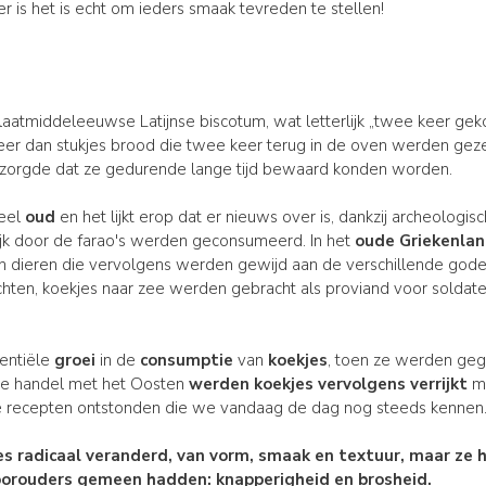
 er is het is echt om ieders smaak tevreden te stellen!
t laatmiddeleeuwse Latijnse biscotum, wat letterlijk „twee keer gek
meer dan stukjes brood die twee keer terug in de oven werden geze
r zorgde dat ze gedurende lange tijd bewaard konden worden.
heel
oud
en het lijkt erop dat er nieuws over is, dankzij archeologis
ijk door de farao's werden geconsumeerd. In het
oude Griekenla
an dieren die vervolgens werden gewijd aan de verschillende gode
tochten, koekjes naar zee werden gebracht als proviand voor soldate
entiële
groei
in de
consumptie
van
koekjes
, toen ze werden geg
 de handel met het Oosten
werden koekjes vervolgens verrijkt
m
de recepten ontstonden die we vandaag de dag nog steeds kennen
es radicaal veranderd, van
vorm
,
smaak
en
textuur
, maar ze
orouders gemeen hadden: knapperigheid en brosheid.