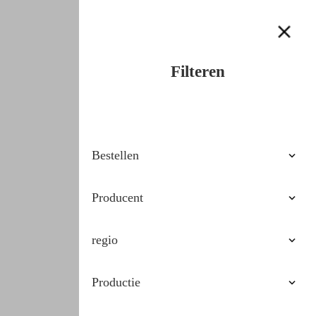
Filteren
Bestellen
Oplopende prijs
Producent
Aflopende prijs
VIP
regio
Laatste aanwinsten
Abruzzes
Productie
Basilicata
Biologisch
Calabrië