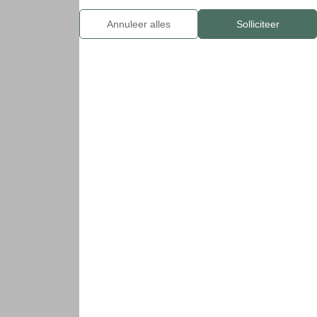
Traditioneel
Campania
Annuleer alles
Solliciteer
Emilia Romagna
Friuli Venezia Giulia
Italië
Lazio
Ligurië
Lombardije
Marche
Molise
Piemonte
Apulië
Sardinië
Buitenlandse selectie