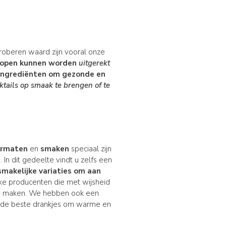
roberen waard zijn vooral onze
ropen kunnen worden
uitgerekt
ingrediënten om gezonde en
cktails op
smaak te brengen
of te
formaten
en
smaken
speciaal zijn
In dit gedeelte vindt u zelfs een
smakelijke variaties om aan
jke producenten die met wijsheid
te maken. We hebben ook een
: de beste drankjes om warme en