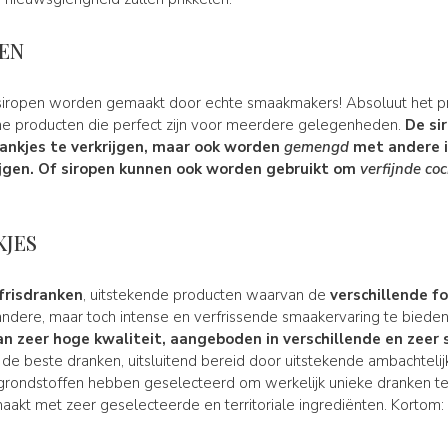
PEN
ze siropen worden gemaakt door echte smaakmakers! Absoluut het p
e producten die perfect zijn voor meerdere gelegenheden.
De si
rankjes
te verkrijgen, maar ook worden
gemengd
met andere 
jgen.
Of siropen kunnen ook worden gebruikt om
verfijnde co
KJES
frisdranken
, uitstekende producten waarvan de
verschillende 
ndere, maar toch intense en verfrissende smaakervaring te bieden. 
an zeer hoge kwaliteit, aangeboden in
verschillende
en zeer
n de beste dranken, uitsluitend bereid door uitstekende ambachteli
grondstoffen hebben geselecteerd om werkelijk unieke dranken 
akt met zeer geselecteerde en territoriale ingrediënten. Kortom