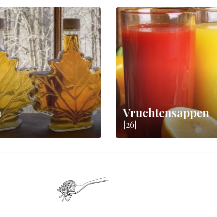
n
Vruchtensappen
[26]