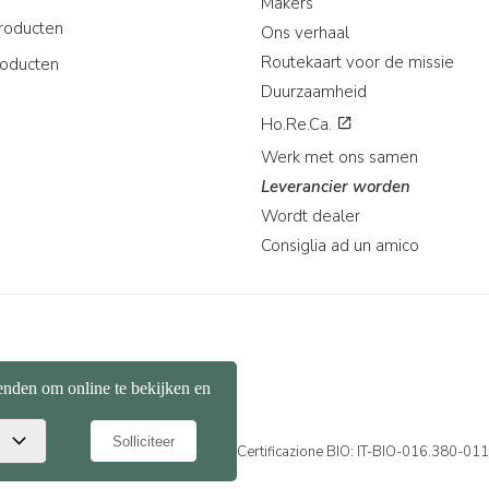
Makers
roducten
Ons verhaal
Routekaart voor de missie
roducten
Duurzaamheid
Ho.Re.Ca.
Werk met ons samen
Leverancier worden
Wordt dealer
Consiglia ad un amico
39 351 865 9444 | P.I. IT04913730232 | Certificazione BIO: IT-BIO-016.380-