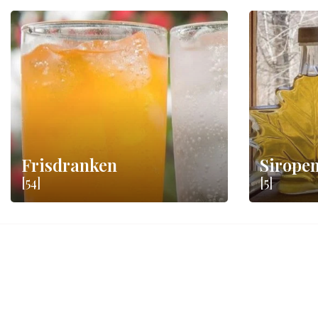
Frisdranken
Sirope
[54]
[5]