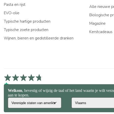
Pasta en rijst
Alle nieuwe p
EVO-olie
Biologische p
Typische hartige producten
Magazine
Typische zoete producten
Kerstcadeaus
Wijnen, bieren en gedistilleerde dranken
4,7/5 op Trustpilot
4,9/5 op Trustcart
4,7/5 op Google
© 2026 Spaghetti e Mandolino SRL - Società Benefit | Verona - Italy | +
| REA VR-455804 |
Privacy- en cookiebeleid
|
Sitemap