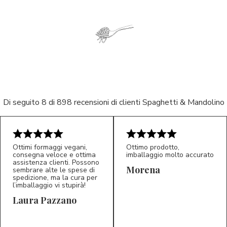
Di seguito 8 di 898 recensioni di clienti Spaghetti & Mandolino
Ottimi formaggi vegani,
Ottimo prodotto,
consegna veloce e ottima
imballaggio molto accurato
assistenza clienti. Possono
Morena
sembrare alte le spese di
spedizione, ma la cura per
l’imballaggio vi stupirà!
Laura Pazzano
5/5
5/5
LP
M*