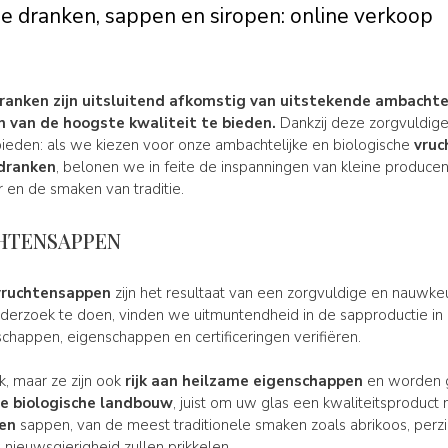
he dranken, sappen en siropen: online verkoop
dranken zijn uitsluitend afkomstig van
uitstekende ambachtel
n van de hoogste kwaliteit te bieden.
Dankzij deze zorgvuldige
ieden: als we kiezen voor onze ambachtelijke en biologische
vruc
sdranken
, belonen we in feite de inspanningen van kleine producente
 en de smaken van traditie.
CHTENSAPPEN
ruchtensappen
zijn het resultaat van een zorgvuldige en nauwkeu
erzoek te doen, vinden we uitmuntendheid in de sapproductie in h
happen, eigenschappen en certificeringen verifiëren.
jk, maar ze zijn ook
rijk aan heilzame eigenschappen
en worden g
de biologische landbouw
, juist om uw glas een kwaliteitsproduct
ten
sappen, van de meest traditionele smaken zoals abrikoos, perzi
nieuwsgierigheid zullen prikkelen.