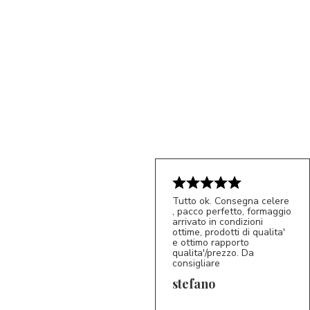
Tutto ok. Consegna celere
, pacco perfetto, formaggio
arrivato in condizioni
ottime, prodotti di qualita'
e ottimo rapporto
qualita'/prezzo. Da
consigliare
5/5
S*
stefano