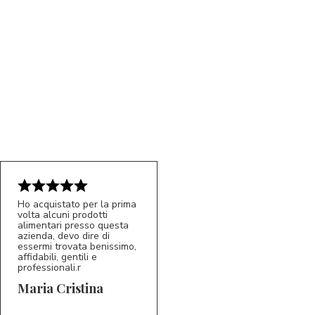
Ho acquistato per la prima
volta alcuni prodotti
alimentari presso questa
azienda, devo dire di
essermi trovata benissimo,
affidabili, gentili e
professionali.r
5/5
MC
Maria Cristina