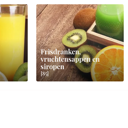
Frisdranken,
vruchtensappen en
siropen
[85]