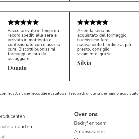
Pacco arrivato in tempi da
Azienda seria ho
record,spediti alla sera e
acquistato del formaggio
arrivato in mattinata e
buonissimo farò
confezionato con massima
nuovamente L ordine al più
cura. Biscotti buonissimi
presto, consiglio
formaggi ancora da
vivamente, grazie.
assaggiare.
Silvia
5/5
5/5
D*
S*
Donata
 con TrustCart che raccoglie e cataloga i feedback di utenti che hanno acquista
Over ons
producenten
Bedrijf en team
onale producten
Ambassadeurs
aak