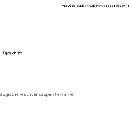
VEELGESTELDE VRAGEN
WA: +39 351 865 9444
Tijdschrift
ologische vruchtensappen
te drinken!