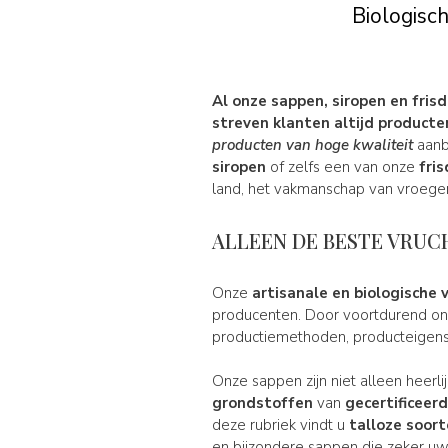
Biologisc
Al onze sappen, siropen en fris
streven klanten altijd producte
producten van
hoge kwaliteit
aanb
siropen
of zelfs een van onze
fri
land, het vakmanschap van vroeger
ALLEEN DE BESTE VRU
Onze
artisanale en
biologische
v
producenten. Door voortdurend ond
productiemethoden, producteigensc
Onze sappen zijn niet alleen heerli
grondstoffen
van
gecertificeer
deze rubriek vindt u
talloze soor
en bijzondere sappen die zeker uw 