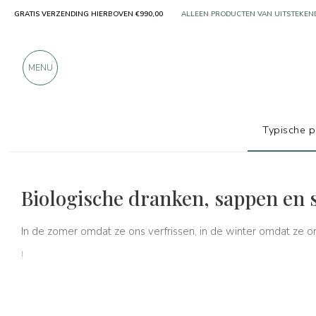
GRATIS VERZENDING HIERBOVEN €990,00
ALLEEN PRODUCTEN VAN UITSTEKEN
MEER DAN 900 POSITIEVE RECENSIES
MENU
Typische 
Typische producten
Frisdranken, vruchtensappen en
Biologische dranken, sappen en 
In de zomer omdat ze ons verfrissen, in de winter omdat ze o
!