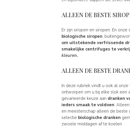
ALLEEN DE BESTE SIRO
Er zijn siropen en siropen. En on
biologische siropen
, buitengewon
om uitstekende
verfrissende d
smakelijke centrifuges te verkri
kleuren
.
ALLEEN DE BESTE DRAN
In deze rubriek vindt u ook al onze
ontworpen om u bij elke slok een a
gevarieerde keuze aan
dranken v
ieders smaak te voldoen
. Allee
en meesterschap alleen de beste 
selectie
biologische dranken
gema
zwoele middagen af te koelen.