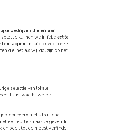
ijke bedrijven
die ernaar
 selectie kunnen we in feite
echte
htensappen
, maar ook voor onze
n die, net als wij, dol zijn op het
rige selectie van lokale
eel Italië, waarbij we de
eproduceerd met uitsluitend
 met een echte smaak te geven. In
k en peer, tot de meest verfijnde