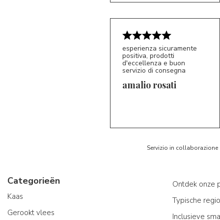
esperienza sicuramente
positiva, prodotti
d'eccellenza e buon
servizio di consegna
amalio rosati
5/5
AR
Servizio in collaborazione
Categorieën
Ontdek onze 
Kaas
Typische regi
Gerookt vlees
Inclusieve sm