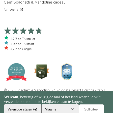
Geef Spaghetti & Mandoline cadeau
Network
4,7/5 op Trustpilot
4,9/5 op Trustcart
4,7/5 op Google
© 2026 Spaghetti e Mandolino SRL - Società Benefit | Verona - Italy |
+39 351 865 9444 | P.I. IT04913730232 | Certificazione BIO: IT-BIO-
016.380-0110744.2026.001 | REA VR-455804 |
Privacy- en
cookiebeleid
|
Sitemap