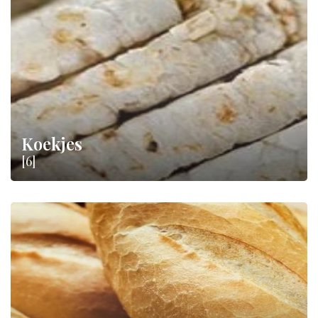
winkel vind je verschillende soorten gebakken producten te
koop: van het bekroonde Molise-brood tot zoetwaren zoals
pandoro, sbrisolona en colomba
.
Koekjes
[6]