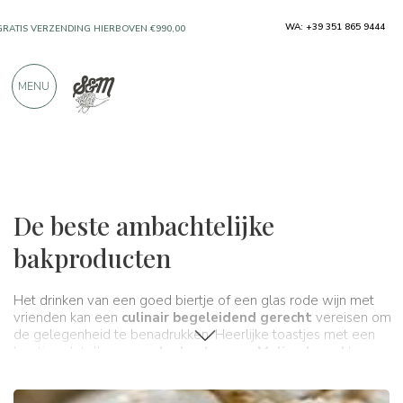
GRATIS VERZENDING HIERBOVEN €990,00
WA: +39 351 865 9444
ALLEEN PRODUCTEN VAN UITSTEKENDE
FABRIKANTEN
MENU
MEER DAN 900 POSITIEVE RECENSIES
Typische producten
Gebakken producten
De beste ambachtelijke
bakproducten
Het drinken van een goed biertje of een glas rode wijn met
vrienden kan een
culinair begeleidend gerecht
vereisen om
de gelegenheid te benadrukken. Heerlijke toastjes met een
beetje culatello op een
krokante snee Molise-brood
kunnen
precies zijn wat je nodig hebt. Of wat dacht je van een
zoete
snee pigna
met heerlijke mortadella erin? In onze online