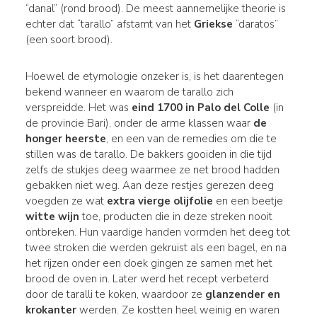
“danal” (rond brood). De meest aannemelijke theorie is
echter dat “tarallo” afstamt van het
Griekse
“daratos”
(een soort brood).
Hoewel de etymologie onzeker is, is het daarentegen
bekend wanneer en waarom de tarallo zich
verspreidde. Het was
eind 1700 in Palo del Colle
(in
de provincie Bari), onder de arme klassen waar
de
honger heerste
, en een van de remedies om die te
stillen was de tarallo. De bakkers gooiden in die tijd
zelfs de stukjes deeg waarmee ze net brood hadden
gebakken niet weg. Aan deze restjes gerezen deeg
voegden ze wat
extra vierge olijfolie
en een beetje
witte wijn
toe, producten die in deze streken nooit
ontbreken. Hun vaardige handen vormden het deeg tot
twee stroken die werden gekruist als een bagel, en na
het rijzen onder een doek gingen ze samen met het
brood de oven in. Later werd het recept verbeterd
door de taralli te koken, waardoor ze
glanzender en
krokanter
werden. Ze kostten heel weinig en waren