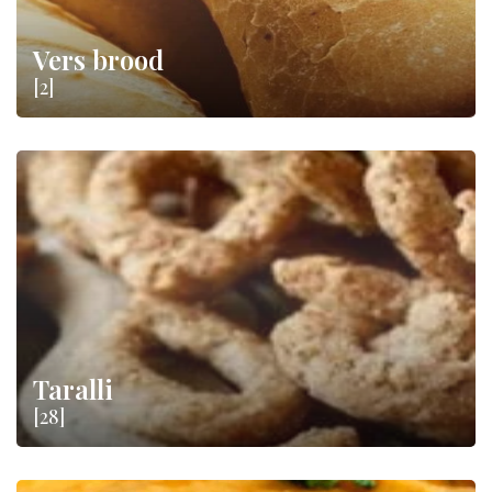
Vers brood
[2]
Taralli
[28]