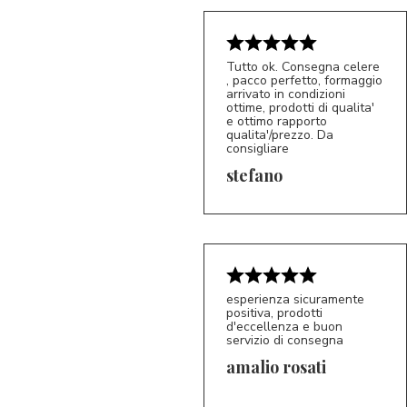
Tutto ok. Consegna celere
, pacco perfetto, formaggio
arrivato in condizioni
ottime, prodotti di qualita'
e ottimo rapporto
qualita'/prezzo. Da
consigliare
5/5
S*
stefano
esperienza sicuramente
positiva, prodotti
d'eccellenza e buon
servizio di consegna
amalio rosati
5/5
AR