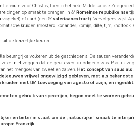
millennium voor Christus, toen in het hele Middellandse Zeegebied
ereidingen op smaak te brengen. In &'
Romeinse republikeinse
ti
n
vispekel) of nard (een &'
valeriaanextract
). Vervolgens wijst Ap
atische kruiden (mosterd, koriander, komijn, dille, tijm, knoflook, 
uit de keizerlijke keuken.
 alle belangrijke volkeren uit de geschiedenis. De sauzen verande
je zeker niet zeggen dat de geur even uitnodigend was. Plautus ze
 van het mengsel van zweet en zalven.
Het concept van saus al
deleeuwen
vrijwel ongewijzigd gebleven, met als bekendst
n kruiden met l&' toevoeging van agesto of azijn, en ingedik
fgemeten gebruik van specerijen, begon meel te worden gebru
ijker en beter in staat om de „natuurlijke” smaak te interpr
uropa: Frankrijk.