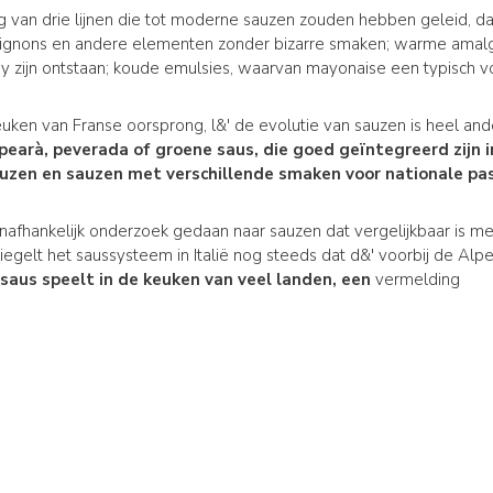
g van drie lijnen die tot moderne sauzen zouden hebben geleid, d
ignons en andere elementen zonder bizarre smaken; warme amal
 zijn ontstaan; koude emulsies, waarvan mayonaise een typisch vo
keuken van Franse oorsprong, l&' de evolutie van sauzen is heel an
pearà
,
peverada
of
groene saus
, die goed geïntegreerd zijn
auzen en sauzen met verschillende smaken voor nationale pa
t onafhankelijk onderzoek gedaan naar sauzen dat vergelijkbaar is m
gelt het saussysteem in Italië nog steeds dat d&' voorbij de Al
saus speelt in de keuken van veel landen, een
vermelding