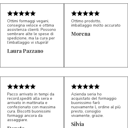
Ottimi formaggi vegani,
Ottimo prodotto,
consegna veloce e ottima
imballaggio molto accurato
assistenza clienti. Possono
Morena
sembrare alte le spese di
spedizione, ma la cura per
l’imballaggio vi stupirà!
Laura Pazzano
5/5
5/5
LP
M*
Pacco arrivato in tempi da
Azienda seria ho
record,spediti alla sera e
acquistato del formaggio
arrivato in mattinata e
buonissimo farò
confezionato con massima
nuovamente L ordine al più
cura. Biscotti buonissimi
presto, consiglio
formaggi ancora da
vivamente, grazie.
assaggiare.
Silvia
5/5
5/5
D*
S*