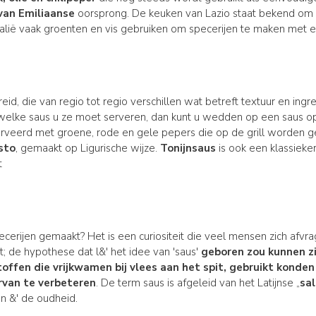
van Emiliaanse
oorsprong. De keuken van Lazio staat bekend om z
-Italië vaak groenten en vis gebruiken om specerijen te maken met 
eid, die van regio tot regio verschillen wat betreft textuur en ingr
j welke saus u ze moet serveren, dan kunt u wedden op een saus o
erveerd met groene, rode en gele pepers die op de grill worden 
sto
, gemaakt op Ligurische wijze.
Tonijnsaus
is ook een klassieker
t
pecerijen gemaakt? Het is een curiositeit die veel mensen zich af
; de hypothese dat l&' het idee van 'saus'
geboren zou kunnen zi
toffen die vrijkwamen bij vlees aan het spit, gebruikt kond
rvan te verbeteren
. De term saus is afgeleid van het Latijnse „
sa
n &' de oudheid.