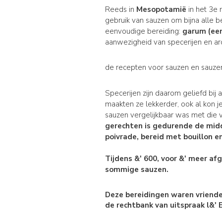
Reeds in
Mesopotamië
in het 3e 
gebruik van sauzen om bijna alle b
eenvoudige bereiding:
garum (ee
aanwezigheid van specerijen en arom
de recepten voor sauzen en sauzen 
Specerijen zijn daarom geliefd bij
maakten ze lekkerder, ook al kon 
sauzen vergelijkbaar was met die
gerechten is gedurende de
mid
poivrade
, bereid met
bouillon e
Tijdens &' 600, voor &' meer a
sommige sauzen.
Deze bereidingen waren vriendel
de rechtbank van uitspraak l&' E