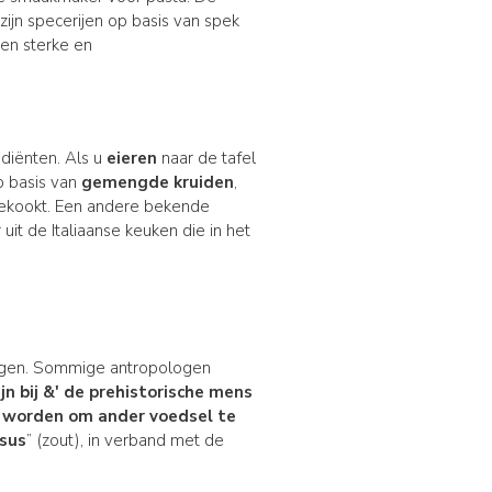
ijn specerijen op basis van spek
een sterke en
ediënten. Als u
eieren
naar de tafel
p basis van
gemengde kruiden
,
gekookt. Een andere bekende
 uit de Italiaanse keuken die in het
vragen. Sommige antropologen
jn bij &' de prehistorische mens
en worden om ander voedsel te
lsus
” (zout), in verband met de