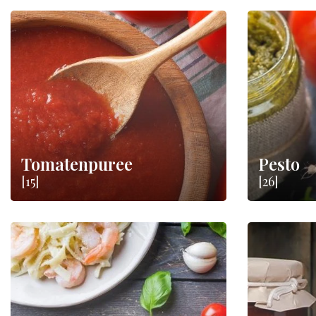
Tomatenpuree
Pesto
[15]
[26]