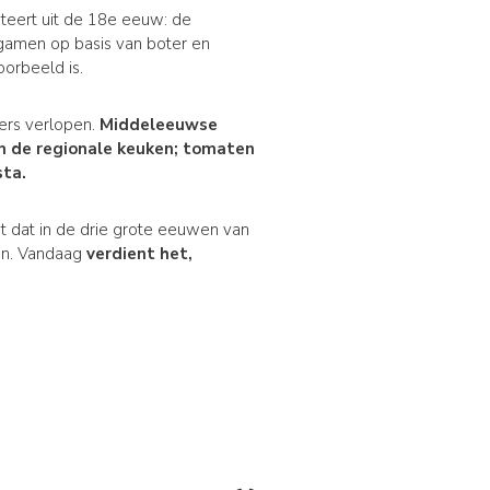
ateert uit de 18e eeuw: de
gamen op basis van boter en
orbeeld is.
ders verlopen.
Middeleeuwse
 in de regionale keuken; tomaten
sta.
et dat in de drie grote eeuwen van
pen. Vandaag
verdient het,