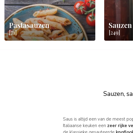
Pastasauzen
Sauzen 
[71]
[249]
Sauzen, sa
Saus is altijd een van de meest po
Italiaanse keuken een
zeer rijke 
de klassieke gesauteerde
knoflook