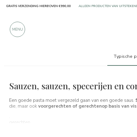
ALLEEN PRODUCTEN VAN UITSTEKEN
GRATIS VERZENDING HIERBOVEN €990,00
MEER DAN 900 POSITIEVE RECENSIES
MENU
Typische 
Typische producten
Sauzen en specerijen
Sauzen, sauzen, specerijen en c
Een goede pasta moet vergezeld gaan van een goede saus.
die, maar ook
voorgerechten of gerechten
op basis van vis
.
gerechten
te koop zijn!