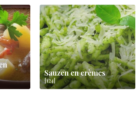
en
Sauzen en crèmes
[124]