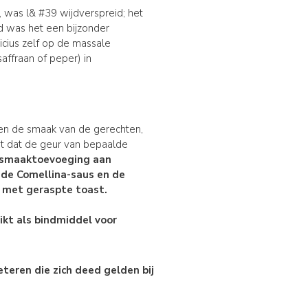
, was l& #39 wijdverspreid; het
jd was het een bijzonder
icius zelf op de massale
saffraan of peper) in
rden de smaak van de gerechten,
gt dat de geur van bepaalde
s smaaktoevoeging aan
e de
Comellina-saus
en de
t met
geraspte toast.
ikt als bindmiddel voor
eteren die zich deed gelden bij