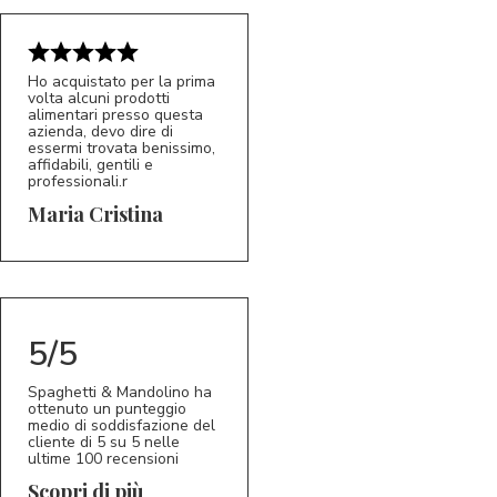
Ho acquistato per la prima
volta alcuni prodotti
alimentari presso questa
azienda, devo dire di
essermi trovata benissimo,
affidabili, gentili e
professionali.r
5/5
MC
Maria Cristina
5/5
Spaghetti & Mandolino ha
ottenuto un punteggio
medio di soddisfazione del
cliente di 5 su 5 nelle
ultime 100 recensioni
Scopri di più