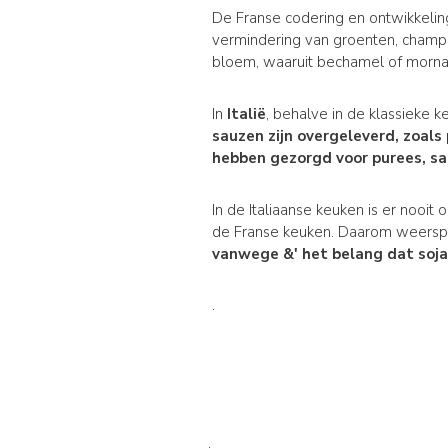
De Franse codering en ontwikkelin
vermindering van groenten, champ
bloem, waaruit bechamel of mornay
In
Italië
, behalve in de klassieke 
sauzen zijn overgeleverd, zoals
hebben gezorgd voor purees
, s
In de Italiaanse keuken is er nooi
de Franse keuken. Daarom weerspie
vanwege &' het belang dat soja
.