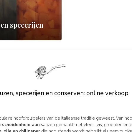
en specerijen
uzen, specerijen en conserven: online verkoop
pulaire hoofdrolspelers van de Italiaanse traditie geweest. Van noo
verscheidenheid aan
sauzen gemaakt met vlees, vis, groenten en e
, olie en chilipeper
die nog steeds wordt gebruikt als eenvoudi