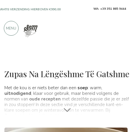
WA: +39 351 865 9444
ALLEEN PRODUCTEN VAN UITSTEKENDE
FABRIKANTEN
MENU
MEER DAN 900 POSITIEVE RECENSIES
Typische producten
Soepen
Zupas Na Lëngëshme Të Gatshme
Met de kou is er niets beter dan een
soep
: warm,
uitnodigend
, klaar voor gebruik, maar bereid volgens de
normen van
oude recepten
met dezelfde passie die je er zelf
in zou stoppen! In deze sectie vind je verschillende kant-en-
klare soepen om je winteravonden te verwarmen. Bij
Spaghetti e Mandolino hebben we de beste verse
kwaliteitssoepen geselecteerd, je hoeft alleen maar je favoriet
te vinden om thuis te genieten van een heerlijk moment van