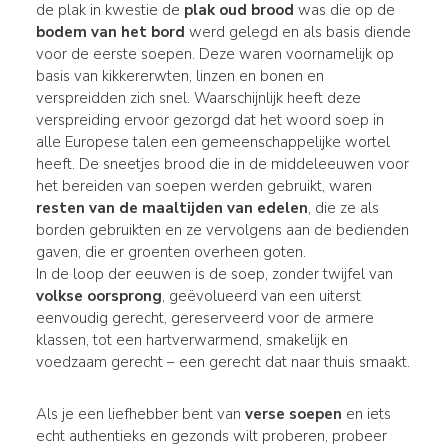
de plak in kwestie de
plak oud brood
was die op de
bodem van het bord
werd gelegd en als basis diende
voor de eerste soepen. Deze waren voornamelijk op
basis van kikkererwten, linzen en bonen en
verspreidden zich snel. Waarschijnlijk heeft deze
verspreiding ervoor gezorgd dat het woord soep in
alle Europese talen een gemeenschappelijke wortel
heeft. De sneetjes brood die in de middeleeuwen voor
het bereiden van soepen werden gebruikt, waren
resten van de maaltijden van edelen
, die ze als
borden gebruikten en ze vervolgens aan de bedienden
gaven, die er groenten overheen goten.
In de loop der eeuwen is de soep, zonder twijfel van
volkse oorsprong
, geëvolueerd van een uiterst
eenvoudig gerecht, gereserveerd voor de armere
klassen, tot een hartverwarmend, smakelijk en
voedzaam gerecht – een gerecht dat naar thuis smaakt.
Als je een liefhebber bent van
verse soepen
en iets
echt authentieks en gezonds wilt proberen, probeer