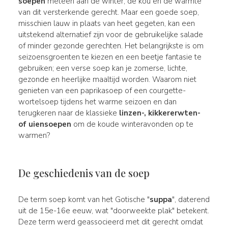
soepen
meteen aan de winter, de kou en de warmte
van dit versterkende gerecht. Maar een goede soep,
misschien lauw in plaats van heet gegeten, kan een
uitstekend alternatief zijn voor de gebruikelijke salade
of minder gezonde gerechten. Het belangrijkste is om
seizoensgroenten te kiezen en een beetje fantasie te
gebruiken; een verse soep kan je zomerse, lichte,
gezonde en heerlijke maaltijd worden. Waarom niet
genieten van een paprikasoep of een courgette-
wortelsoep tijdens het warme seizoen en dan
terugkeren naar de klassieke
linzen-, kikkererwten-
of uiensoepen
om de koude winteravonden op te
warmen?
De geschiedenis van de soep
De term soep komt van het Gotische "
suppa
", daterend
uit de 15e-16e eeuw, wat "doorweekte plak" betekent.
Deze term werd geassocieerd met dit gerecht omdat