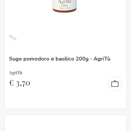
Sugo pomodoro e basilico 200g - AgriTù
AgriTù
€
3,70