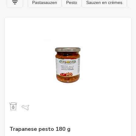
ingrediënten
, maar vooral erg lekker, perfect om een
klassieke pastagerecht een randje te geven. Kruid al uw
gerechten op de best mogelijke manier! Kies tussen
pastasauzen, echte en strikt ambachtelijke producten. Al onze
producten die online te koop zijn, zijn geselecteerd door
experts om alleen het beste van de typische Italiaanse keuken
naar uw tafels te brengen. Bovendien komen ze in de beste
staat rechtstreeks bij u thuis dankzij onze
snelle en veilige
verzending
met
standaardverpakking
.
Trapanese pesto 180 g