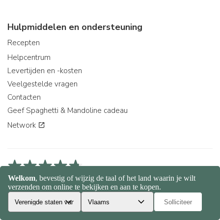
Hulpmiddelen en ondersteuning
Recepten
Helpcentrum
Levertijden en -kosten
Veelgestelde vragen
Contacten
Geef Spaghetti & Mandoline cadeau
Network
4,7/5 op Trustpilot
4,9/5 op Trustcart
4,7/5 op Google