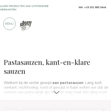
ALLEEN PRODUCTEN VAN UITSTEKENDE
WA: +39 351 865 9444
FABRIKANTEN
MENU
MEER DAN 900 POSITIEVE RECENSIES
Typische producten
Sauzen en specerijen
Pastasauzen
Pastasauzen, kant-en-klare
sauzen
Welkom bij de sectie gewijd
aan pastasauzen
. Lang, kort,
vierkant, rechthoekig, rond of gevuld, in Italië weten we dat de
vormen van pasta talrijk zijn. Maar er mag maar één ding nooit
veranderen: de
kwaliteit
van de gebruikte sauzen. De
beste
Italiaanse pastasauzen
vind je alleen op Spaghetti &
Mandolino. Ze zijn
handgemaakt
, gemaakt met de
beste