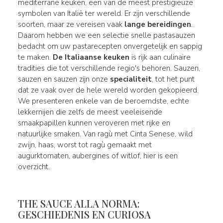
mediterrane keuken, een van de meest prestigieuze
symbolen van Italië ter wereld. Er zijn verschillende
soorten, maar ze vereisen vaak
lange bereidingen
.
Daarom hebben we een selectie snelle pastasauzen
bedacht om uw pastarecepten onvergetelijk en sappig
te maken.
De Italiaanse keuken
is rijk aan culinaire
tradities die tot verschillende regio's behoren. Sauzen,
sauzen en sauzen zijn onze
specialiteit
, tot het punt
dat ze vaak over de hele wereld worden gekopieerd.
We presenteren enkele van de beroemdste, echte
lekkernijen die zelfs de meest veeleisende
smaakpapillen kunnen veroveren met rijke en
natuurlijke smaken. Van ragù met Cinta Senese, wild
zwijn, haas, worst tot ragù gemaakt met
augurktomaten, aubergines of witlof, hier is een
overzicht.
THE SAUCE ALLA NORMA:
GESCHIEDENIS EN CURIOSA