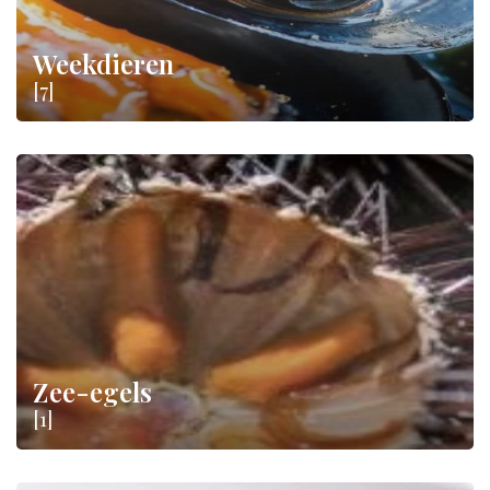
Weekdieren
[7]
Zee-egels
[1]