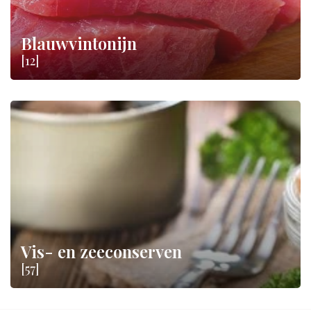
Blauwvintonijn
[12]
Vis- en zeeconserven
[57]