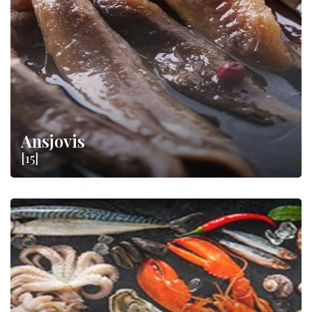
visconserven
geselecteerd uit
zeeën
en
meren in heel
Italië, zodat u kunt genieten van de smaak van
uitstekende vis
, vers en met de hand verwerkt en
bewaard in extra vierge olijfolie
.
versbesparende verpakking!
Ansjovis
[15]