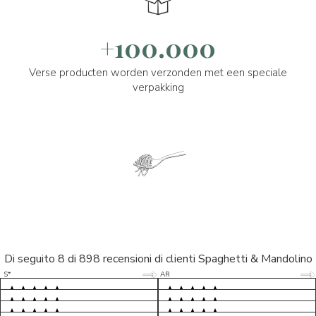
+100.000
Verse producten worden verzonden met een speciale
verpakking
Di seguito 8 di 898 recensioni di clienti Spaghetti & Mandolino
5/5
5/5
S*
AR
5/5
5/5
LP
D*
5/5
5/5
M*
S*
5/5
Tutto ok. Consegna celere , pacco
esperienza sicuramente positiva,
MC