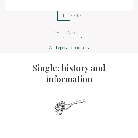
1
2
3
4
5
...
18
Next
All typical products
Single: history and
information