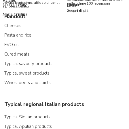
stefano
trovata benissimo, affidabili, gentili
nelle ultime 100 recensioni
Laura Pazzano
Donata
Silvia
e professionali.r
Scopri di più
Maria Cristina
Handout
Cheeses
Pasta and rice
EVO oil
Cured meats
Typical savoury products
Typical sweet products
Wines, beers and spirits
Typical regional Italian products
Typical Sicilian products
Typical Apulian products