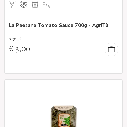
La Paesana Tomato Sauce 700g - AgriTù
AgriTù
€
3,00