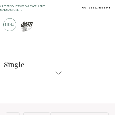
ONLY PRODUCTS FROM EXCELLENT
WA: +39 351 865 9444
MANUFACTURERS
MENU
OVER 900 POSITIVE REVIEWS
The food and wine selections
Single
Single