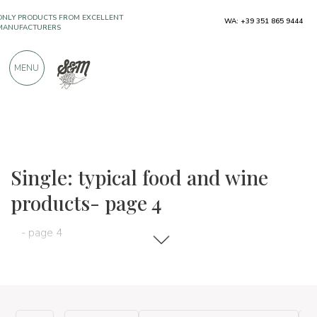
ONLY PRODUCTS FROM EXCELLENT
WA: +39 351 865 9444
MANUFACTURERS
MENU
OVER 900 POSITIVE REVIEWS
The food and wine selections
Single
Single: typical food and wine
products- page 4
- page 4