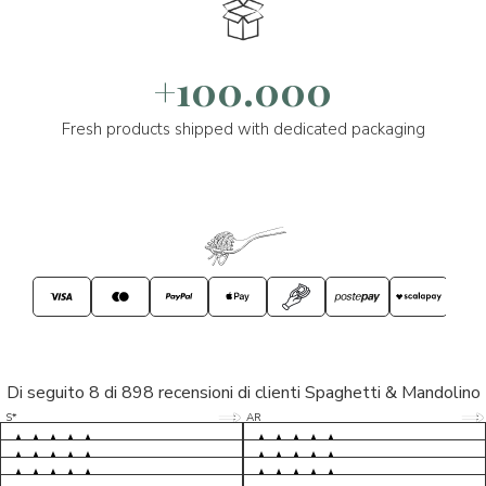
+100.000
Fresh products shipped with dedicated packaging
Di seguito 8 di 898 recensioni di clienti Spaghetti & Mandolino
5/5
5/5
S*
AR
5/5
5/5
LP
D*
5/5
5/5
M*
S*
5/5
Tutto ok. Consegna celere , pacco
esperienza sicuramente positiva,
MC
perfetto, formaggio arrivato in
prodotti d'eccellenza e buon