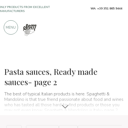
ONLY PRODUCTS FROM EXCELLENT
WA: +39 351 865 9444
MANUFACTURERS
MENU
OVER 900 POSITIVE REVIEWS
Typical products
Sauces and condiments
Pasta sauces
Pasta sauces, Ready made
sauces- page 2
The best of typical Italian products is here. Spaghetti &
Mandolino is that true friend passionate about food and wines
who has tasted all those hard-to-find products or those you
may not even know. Spaghetti & Mandolino is Italy- page 2