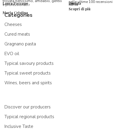
trovata benissimo, affidabili, gentili
nelle ultime 100 recensioni
Laura Pazzano
Donata
Silvia
e professionali.r
Scopri di più
Maria Cristina
Categories
Cheeses
Cured meats
Gragnano pasta
EVO oil
Typical savoury products
Typical sweet products
Wines, beers and spirits
Discover our producers
Typical regional products
Inclusive Taste