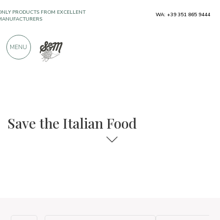
ONLY PRODUCTS FROM EXCELLENT
MANUFACTURERS
WA: +39 351 865 9444
OVER 900 POSITIVE REVIEWS
MENU
The food and wine selections
Save Italian Food
Save the Italian Food