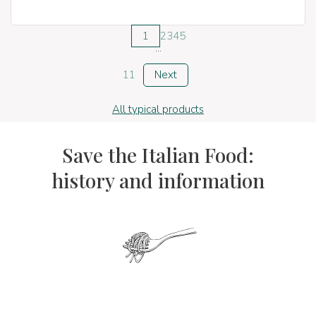
1
2
3
4
5
...
11
Next
All typical products
Save the Italian Food:
history and information