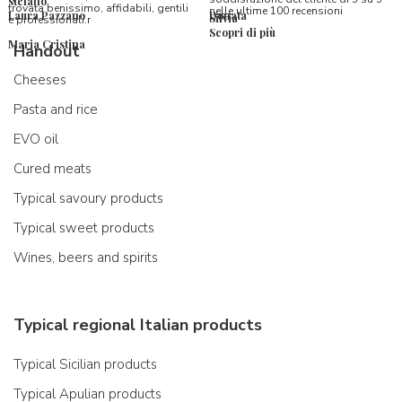
stefano
trovata benissimo, affidabili, gentili
nelle ultime 100 recensioni
Laura Pazzano
Donata
Silvia
e professionali.r
Scopri di più
Maria Cristina
Handout
Cheeses
Pasta and rice
EVO oil
Cured meats
Typical savoury products
Typical sweet products
Wines, beers and spirits
Typical regional Italian products
Typical Sicilian products
Typical Apulian products