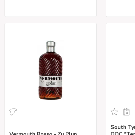
South Ty
Vermouth Rosso - Zu Plun
DOC “Ter