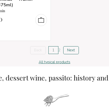
375ml)
min
0
Back
1
2
Next
All typical products
, dessert wine, passito: history an