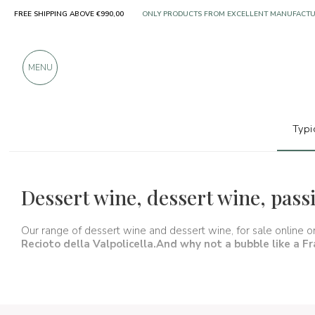
FREE SHIPPING ABOVE €990,00
OVER 900 POSITIVE REVIEWS
MENU
Typi
Wines, beers and spirits
Vini da dessert
Dessert wine, dessert wine, pass
Our range of dessert wine and dessert wine, for sale online 
Recioto della Valpolicella.
And why not a bubble like a
Fr