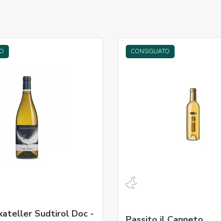
TO
CONSIGLIATO
ateller Sudtirol Doc -
Passito il Canneto