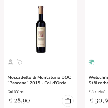
Moscadello di Montalcino DOC
Welschri
"Pascena" 2015 - Col d'Orcia
Stölzerh
Col D'Orcia
Stölzerhof
€
28,90
€
30,5