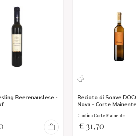
esling Beerenauslese -
Recioto di Soave DOC
of
Nova - Corte Mainent
Cantina Corte Mainente
0
€
31,70