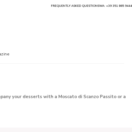
FREQUENTLY ASKED QUESTIONS
WA: +39 351 865 9444
zine
pany your desserts with a
Moscato di Scanzo Passito
or a