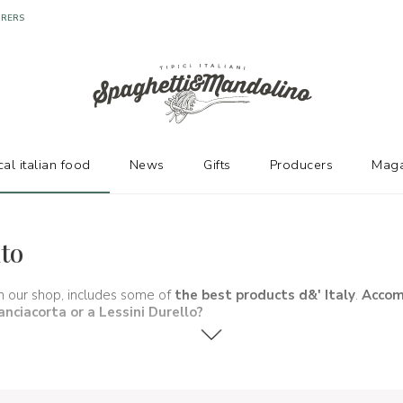
cal italian food
News
Gifts
Producers
Maga
ito
on our shop, includes some of
the best products d&' Italy
.
Accom
anciacorta or a Lessini Durello
?