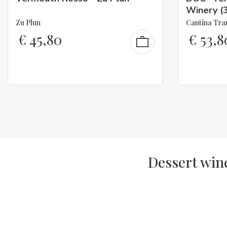
Winery (
Zu Plun
Cantina Tra
€
45,80
€
53,8
Dessert wine