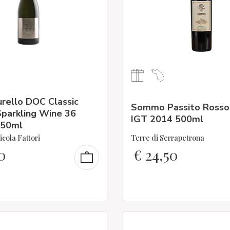
urello DOC Classic
Sommo Passito Rosso
parkling Wine 36
IGT 2014 500ml
750ml
cola Fattori
Terre di Serrapetrona
0
€
24,50