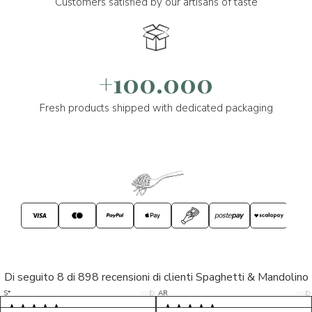
Customers satisfied by our artisans of taste
+100.000
Fresh products shipped with dedicated packaging
Di seguito 8 di 898 recensioni di clienti Spaghetti & Mandolino
5/5
5/5
S*
AR
5/5
5/5
LP
D*