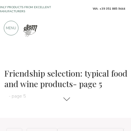
ONLY PRODUCTS FROM EXCELLENT
WA: +39 351 865 9444
MANUFACTURERS
MENU
OVER 900 POSITIVE REVIEWS
The food and wine selections
Friendship selection
Friendship selection: typical food
and wine products- page 5
- page 5