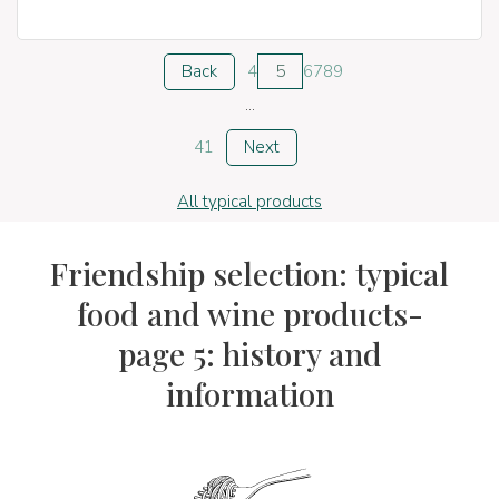
Back
4
5
6
7
8
9
...
41
Next
All typical products
Friendship selection: typical
food and wine products-
page 5: history and
information