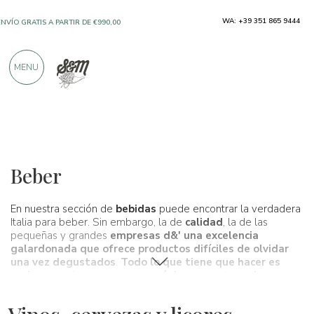
WA: +39 351 865 9444
SOLO PRODUCTOS DE FABRICANTES
EXCELENTES
MENU
MÁS DE 900 CRÍTICAS POSITIVAS
Vinos, cervezas y licores
Beber
En nuestra sección de
bebidas
puede encontrar la verdadera
Italia para beber. Sin embargo, la de
calidad
, la de las
pequeñas y grandes
empresas d&' una excelencia
galardonada que ofrece productos difíciles de olvidar
una vez degustados
.
Todo lo que tiene que hacer es
probar nuestras
cervezas orgánicas
, nuestros vinos
tintos, blancos y rosados, nuestros vinos de postre, vinos
espumosos
y
proseccos
o nuestros licores.
Sobre