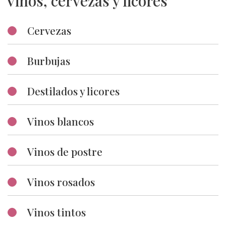
Vinos, cervezas y licores
espaguetis & Mandolino c&' ¡hay tanta variedad de productos
que
Cervezas
Burbujas
Destilados y licores
Vinos blancos
Vinos de postre
Vinos rosados
Vinos tintos