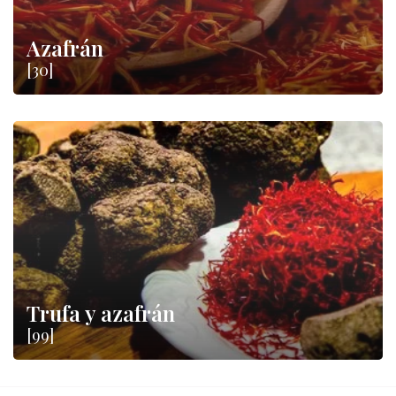
Azafrán
[30]
Trufa y azafrán
[99]