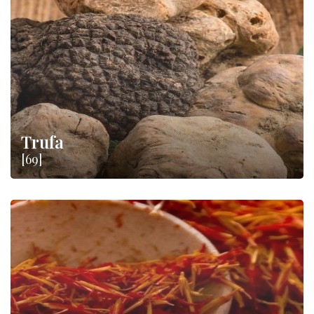
Trufa
[69]