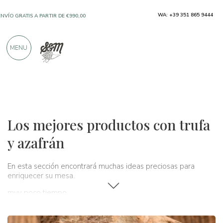
WA: +39 351 865 9444
ENVÍO GRATIS A PARTIR DE €990,00
SOLO PRODUCTOS DE FABRICANTES
MENU
EXCELENTES
MÁS DE 900 CRÍTICAS POSITIVAS
Productos típicos
Trufa y azafrán
Los mejores productos con trufa
y azafrán
En esta sección encontrará muchas ideas preciosas para
enriquecer su mesa.
muy poco tiempo.