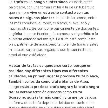
La
trufa
es un
hongo subterráneo
, es decir, crece
bajo tierra, con una forma similar a la de un tubérculo,
que siempre
vive
en
estrecho contacto con las
raíces de algunas plantas
en particular, como, entre
las más comunes, el roble, el álamo, el avellano y
muchas otras. Se compone básicamente de dos partes:
la
gleba
, la parte interior más carnosa, y el
peridio, o la
cubierta exterior del tatuaje
. La trufa está compuesta
principalmente de agua, pero también de fibras y sales
minerales, sustancias orgánicas que le suministra el
árbol al que está atada.
Hablar de trufas es quedarse corto, porque en
realidad hay
diferentes tipos con diferentes
calidades, en primer lugar la preciosa trufa blanca,
también conocida como trufa blanca de Alba.
Luego están la
preciosa trufa negra y la trufa negra
d&' el verano
también conocida como
trufa
Scorzone, quizás la más común y la menos
valiosa.
La forma de la trufa depende del tipo de suelo en el
que se desarrolle: un suelo duro y rico en raíces hará