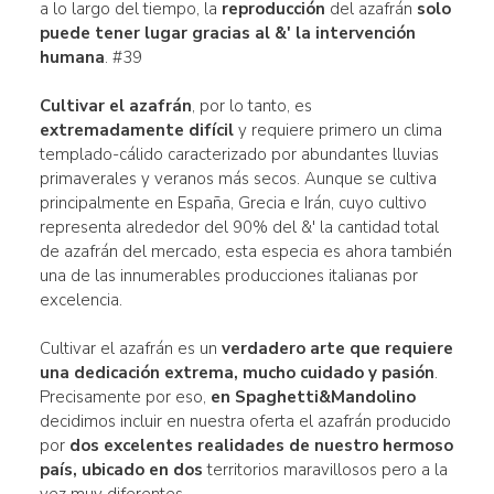
a lo largo del tiempo, la
reproducción
del azafrán
solo
puede tener lugar gracias al &' la intervención
humana
. #39
Cultivar el azafrán
, por lo tanto, es
extremadamente difícil
y requiere primero un clima
templado-cálido caracterizado por abundantes lluvias
primaverales y veranos más secos. Aunque se cultiva
principalmente en España, Grecia e Irán, cuyo cultivo
representa alrededor del 90% del &' la cantidad total
de azafrán del mercado, esta especia es ahora también
una de las innumerables producciones italianas por
excelencia.
Cultivar el azafrán es un
verdadero arte que requiere
una dedicación extrema, mucho cuidado y pasión
.
Precisamente por eso,
en Spaghetti&Mandolino
decidimos incluir en nuestra oferta el azafrán producido
por
dos excelentes realidades de nuestro hermoso
país, ubicado en dos
territorios maravillosos pero a la
vez muy diferentes.