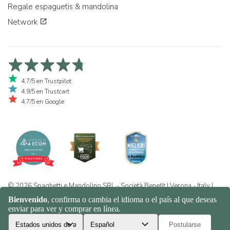
Regale espaguetis & mandolina
Network
4,7/5 en Trustpilot
4,9/5 en Trustcart
4,7/5 en Google
© 2026 Spaghetti e Mandolino SRL - Società Benefit | Verona - Italy |
+39 351 865 9444 | P.I. IT04913730232 | Certificazione BIO: IT-BIO-
016.380-0110744.2026.001 | REA VR-455804 |
Política de privacidad
y cookies
|
Sitemap