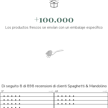
+100.000
Los productos frescos se envían con un embalaje específico
Di seguito 8 di 898 recensioni di clienti Spaghetti & Mandolino
5/5
5/5
S*
AR
5/5
5/5
LP
D*
5/5
5/5
M*
S*
5/5
Tutto ok. Consegna celere , pacco
esperienza sicuramente positiva,
MC
perfetto, formaggio arrivato in
prodotti d'eccellenza e buon
Ottimi formaggi vegani, consegna
Pacco arrivato in tempi da