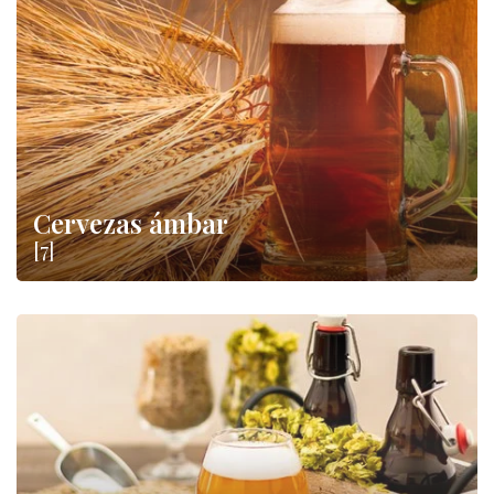
artesanal único e inimitable, con aromas que evocan
sensaciones irreproducibles de la gran industria cervecera. En
nuestra tienda puede encontrar nuestras auténticas cervezas
artesanales italianas a la
venta en Internet
a un precio
excelente: déjese llevar por las notas ámbar u oscuras, dulces
o amargas y haga que las noches en compañía de sus amigos
sean más divertidas
.
Cervezas ámbar
[7]