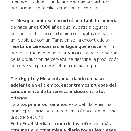
menos en todo el mundo una vez que las distintas
poblaciones se familiarizaran con los cereales.
En
Mesopotamia
, se
encontró una tablilla sumeria
de
hace unos 6000 años
que muestra a algunas
personas bebiendo una bebida con pajitas de paja de
un recipiente común. También se ha encontrado la
receta de cerveza más antigua que existe
: en un
poema sumerio que honra a
Ninkasi
, la deidad patrona
de la producción de cerveza, se describe la producción
de cerveza a partir
de
cebada mediante pan.
Y en Egipto y Mesopotamia, dando un paso
adelante en el tiempo, encontramos pruebas del
conocimiento de la cerveza incluso entre los
griegos.
Para
los primeros romanos
, esta bebida tenía una
gran importancia, pero luego, en la época republicana,
la superó el vino.
En la
Edad Media
era uno de los refrescos más
comunes y lo consumían a diario
todas las clases