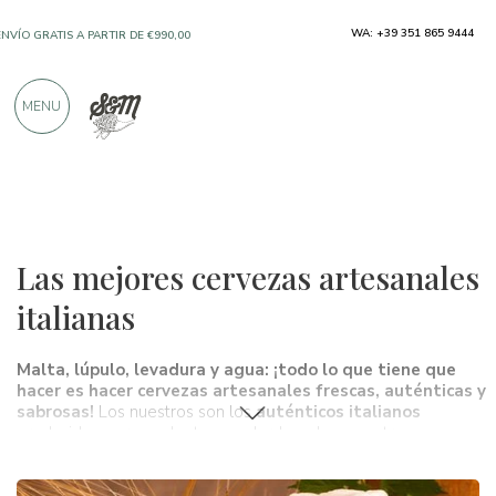
SOLO PRODUCTOS DE FABRICANTES
WA: +39 351 865 9444
EXCELENTES
MENU
MÁS DE 900 CRÍTICAS POSITIVAS
Vinos, cervezas y licores
Cervezas
Las mejores cervezas artesanales
italianas
Malta, lúpulo, levadura y agua: ¡todo lo que tiene que
hacer es hacer cervezas artesanales frescas, auténticas y
sabrosas!
Los nuestros son los
auténticos italianos
producidos por excelentes y galardonados maestros
cerveceros, que solo utilizan materias primas de calidad que
realzan su fragancia, con el objetivo de crear un producto