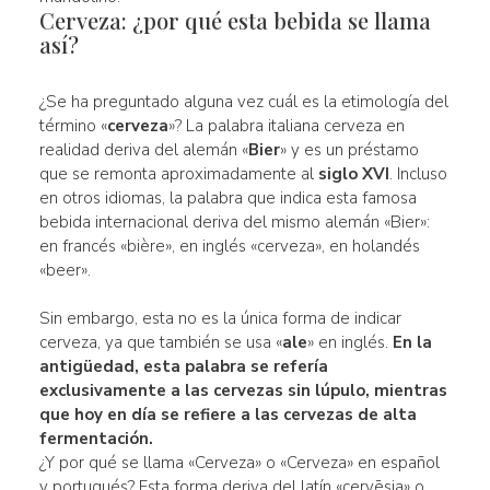
Cerveza: ¿por qué esta bebida se llama
así?
¿Se ha preguntado alguna vez cuál es la etimología del
término «
cerveza
»? La palabra italiana cerveza en
realidad deriva del alemán «
Bier
» y es un préstamo
que se remonta aproximadamente al
siglo XVI
. Incluso
en otros idiomas, la palabra que indica esta famosa
bebida internacional deriva del mismo alemán «Bier»:
en francés «bière», en inglés «cerveza», en holandés
«beer».
Sin embargo, esta no es la única forma de indicar
cerveza, ya que también se usa «
ale
» en inglés.
En la
antigüedad, esta palabra se refería
exclusivamente a las
cervezas sin lúpulo, mientras
que hoy en día se refiere a las cervezas de alta
fermentación
.
¿Y por qué se llama «Cerveza» o «Cerveza» en español
y portugués? Esta forma deriva del latín «cervēsia» o