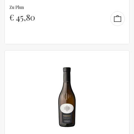
Zu Plun
€
45,80