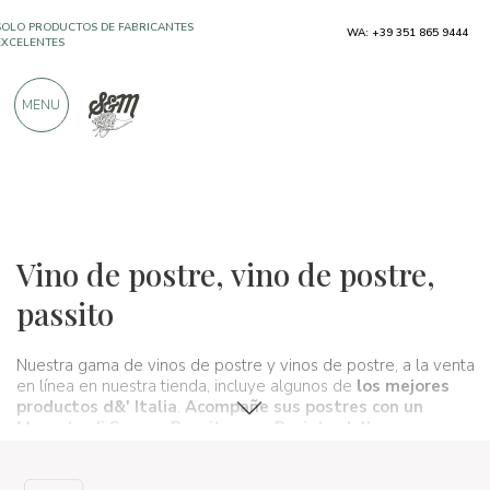
SOLO PRODUCTOS DE FABRICANTES
WA: +39 351 865 9444
EXCELENTES
MENU
MÁS DE 900 CRÍTICAS POSITIVAS
Vinos, cervezas y licores
Vini da dessert
Vino de postre, vino de postre,
passito
Nuestra gama de vinos de postre y vinos de postre, a la venta
en línea en nuestra tienda, incluye algunos de
los mejores
productos d&' Italia
.
Acompañe sus postres con un
Moscato di Scanzo Passito
o un Recioto della
Valpolicella.