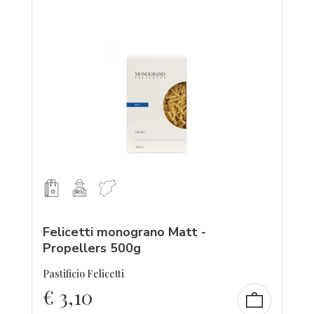
Felicetti monograno Matt -
Propellers 500g
Pastificio Felicetti
€
3,10