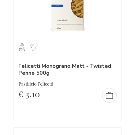
Felicetti Monograno Matt - Twisted
Penne 500g
Pastificio Felicetti
€
3,10