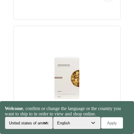
Felicetti Monograno Senatore