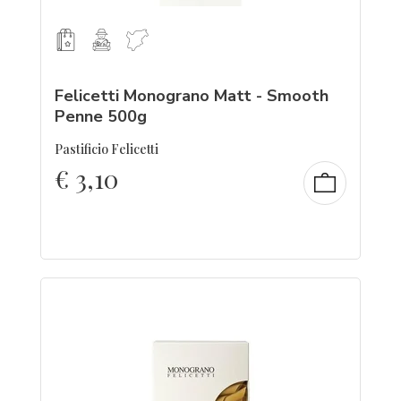
Felicetti Monograno Matt - Smooth
Penne 500g
Pastificio Felicetti
€
3,10