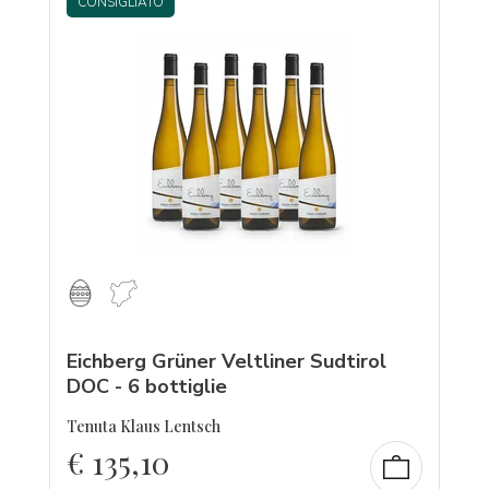
CONSIGLIATO
Eichberg Grüner Veltliner Sudtirol
DOC - 6 bottiglie
Tenuta Klaus Lentsch
€
135,10