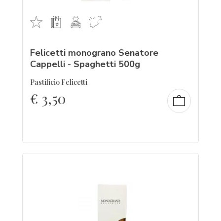
Felicetti monograno Senatore
Cappelli - Spaghetti 500g
Pastificio Felicetti
€
3,50