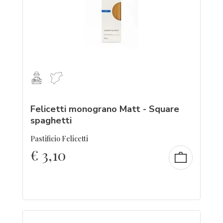
Felicetti monograno Matt - Square
spaghetti
Pastificio Felicetti
€
3,10