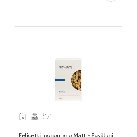
Felicetti monograno Matt - Fusilloni