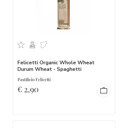
Felicetti Organic Whole Wheat
Durum Wheat - Spaghetti
Pastificio Felicetti
€
2,90