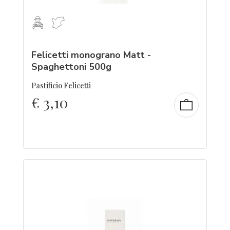
Felicetti monograno Matt -
Spaghettoni 500g
Pastificio Felicetti
€
3,10