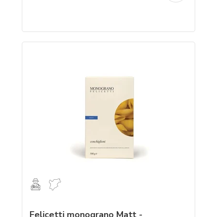
Felicetti monograno Matt -