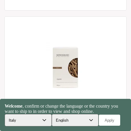
Felicetti Organic Spelt Monograno - Rigatini
500g