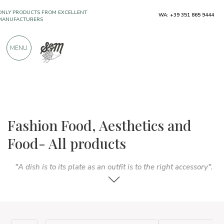
ONLY PRODUCTS FROM EXCELLENT
WA: +39 351 865 9444
MANUFACTURERS
MENU
OVER 900 POSITIVE REVIEWS
The food and wine selections
Fashion food
Fashion Food, Aesthetics and
Food- All products
"A dish is to its plate as an outfit is to the right accessory".