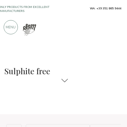
ONLY PRODUCTS FROM EXCELLENT
WA: +39 351 865 9444
MANUFACTURERS
MENU
OVER 900 POSITIVE REVIEWS
The food and wine selections
Sulphite free
Sulphite free