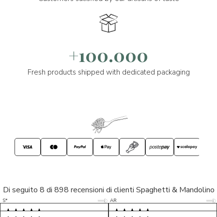
+100.000
Fresh products shipped with dedicated packaging
Di seguito 8 di 898 recensioni di clienti Spaghetti & Mandolino
5/5
5/5
S*
AR
5/5
5/5
LP
D*
5/5
5/5
M*
S*