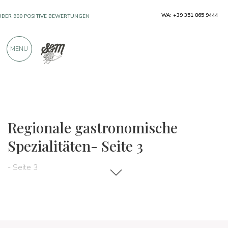
WA: +39 351 865 9444
ÜBER 900 POSITIVE BEWERTUNGEN
MENU
Regionen
Italien
Regionale gastronomische
Spezialitäten- Seite 3
- Seite 3