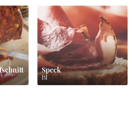
fschnitt
Speck
[5]