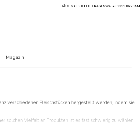
HÄUFIG GESTELLTE FRAGEN
WA: +39 351 865 9444
Magazin
 ganz verschiedenen Fleischstücken hergestellt werden, indem sie
iner solchen Vielfalt an Produkten ist es fast schwierig zu wählen,