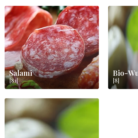
Salami
Bio-Wu
[81]
[8]