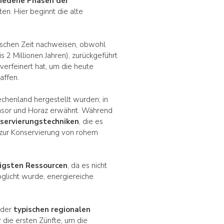
hiedene Phasen der
en. Hier beginnt die alte
schen Zeit nachweisen, obwohl
s 2 Millionen Jahren), zurückgeführt
verfeinert hat, um die heute
affen.
echenland hergestellt wurden; in
nsor und Horaz erwähnt. Während
nservierungstechniken
, die es
zur Konservierung von rohem
igsten Ressourcen
, da es nicht
öglicht wurde, energiereiche
 der
typischen regionalen
die ersten Zünfte, um die