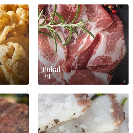
Pokal
[22]