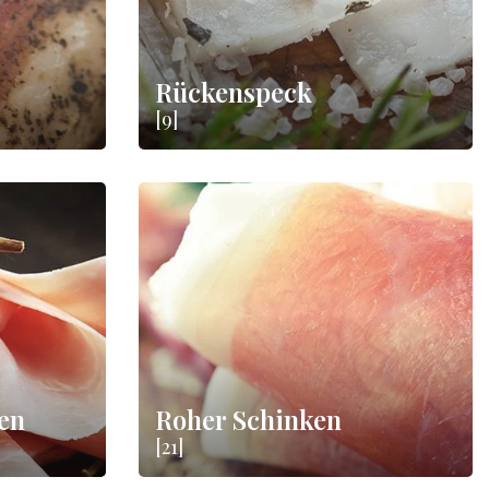
Rückenspeck
[9]
en
Roher Schinken
[21]