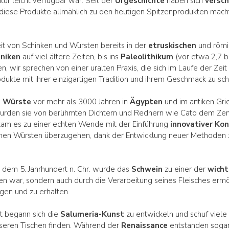
tur leicht verfügbar war. Seit der
Urgeschichte
haben sich
versc
 diese Produkte allmählich zu den heutigen Spitzenprodukten macht
it von Schinken und Würsten bereits in der
etruskischen
und römi
hniken
auf viel ältere Zeiten, bis ins
Paleolithikum
(vor etwa 2,7 bi
 wir sprechen von einer uralten Praxis, die sich im Laufe der Zeit 
ukte mit ihrer einzigartigen Tradition und ihrem Geschmack zu sch
n Würste
vor mehr als 3000 Jahren in
Ägypten
und im antiken Gri
rden sie von berühmten Dichtern und Rednern wie Cato dem Ze
am es zu einer echten Wende mit der Einführung
innovativer Ko
ohen Würsten überzugehen, dank der Entwicklung neuer Methoden 
b dem 5. Jahrhundert n. Chr. wurde das
Schwein
zu einer der
wicht
inden war, sondern auch durch die Verarbeitung seines Fleisches erm
gen und zu erhalten.
rt begann sich die
Salumeria-Kunst
zu entwickeln und schuf viele
unseren Tischen finden. Während der
Renaissance
entstanden sogar 