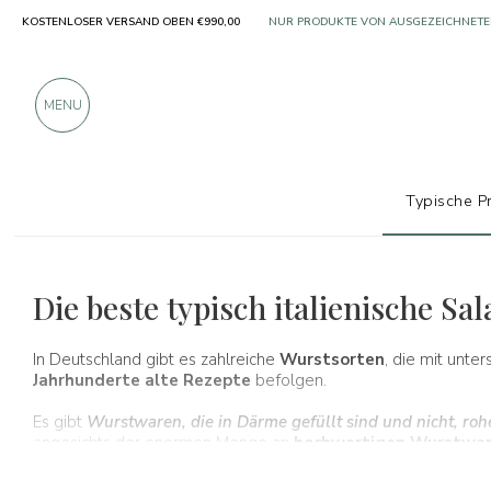
KOSTENLOSER VERSAND OBEN €990,00
ÜBER 900 POSITIVE BEWERTUNGEN
MENU
Typische P
Typische Produkte
Wurstwaren
Die beste typisch italienische Sa
In Deutschland gibt es zahlreiche
Wurstsorten
, die mit unte
Jahrhunderte alte Rezepte
befolgen.
Es gibt
Wurstwaren, die in Därme gefüllt sind und nicht, r
angesichts der enormen Menge an
hochwertigen Wurstwa