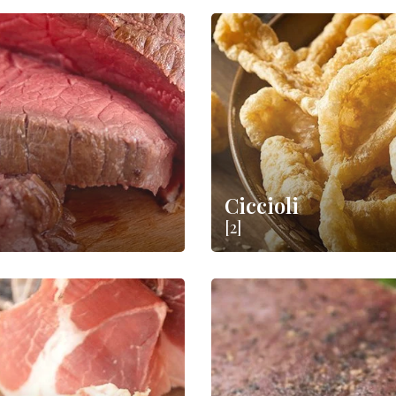
Ciccioli
[2]