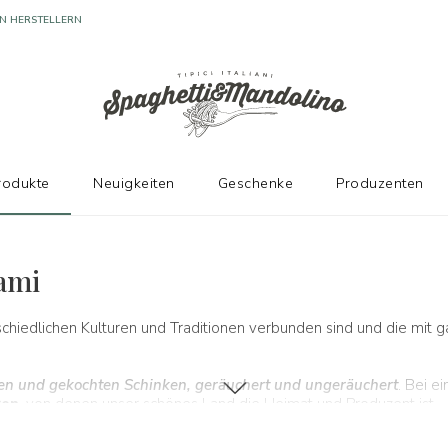
rodukte
Neuigkeiten
Geschenke
Produzenten
lami
rschiedlichen Kulturen und Traditionen verbunden sind und die mit
ohen und gekochten Schinken, geräuchert und ungeräuchert
. Bei e
ren
, von denen unser schönes Land die Heimat und Produzent ist.