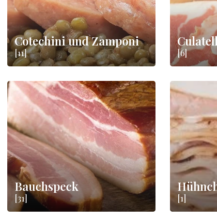
Cotechini und Zamponi
Culatel
[11]
[6]
Bauchspeck
Hühnch
[31]
[1]