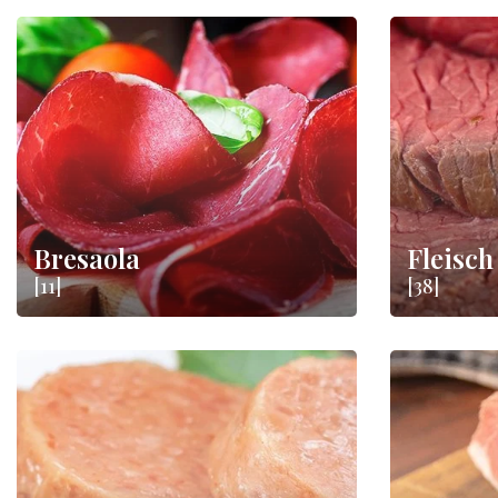
Bresaola
Fleisch
[11]
[38]