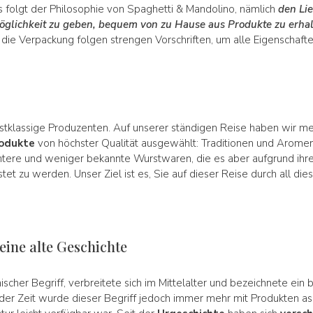
s folgt der Philosophie von Spaghetti & Mandolino, nämlich
den Li
glichkeit zu geben, bequem von zu Hause aus Produkte zu erhalt
 die Verpackung folgen strengen Vorschriften, um alle Eigenschaf
stklassige Produzenten. Auf unserer ständigen Reise haben wir m
rodukte
von höchster Qualität ausgewählt: Traditionen und Arome
anntere und weniger bekannte Wurstwaren, die es aber aufgrund ihr
et zu werden. Unser Ziel ist es, Sie auf dieser Reise durch all die
eine alte Geschichte
inischer Begriff, verbreitete sich im Mittelalter und bezeichnete ein
 der Zeit wurde dieser Begriff jedoch immer mehr mit Produkten ass