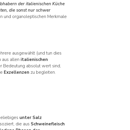
ebhabern der italienischen Küche
en, die sonst nur schwer
ten und organoleptischen Merkmale
ehrere ausgewählt (und tun dies
n aus allen
italienischen
er Bedeutung absolut wert sind,
se
Exzellenzen
zu begleiten.
 beliebiges
unter Salz
oziiert, die aus
Schweinefleisch