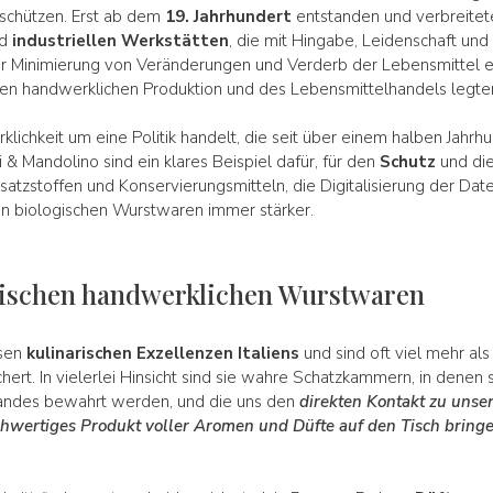
 schützen. Erst ab dem
19. Jahrhundert
entstanden und verbreitete
nd
industriellen Werkstätten
, die mit Hingabe, Leidenschaft und 
ur Minimierung von Veränderungen und Verderb der Lebensmittel e
nden handwerklichen Produktion und des Lebensmittelhandels legte
rklichkeit um eine Politik handelt, die seit über einem halben Jahrh
& Mandolino sind ein klares Beispiel dafür, für den
Schutz
und di
satzstoffen und Konservierungsmitteln, die Digitalisierung der Dat
n biologischen Wurstwaren immer stärker.
enischen handwerklichen Wurstwaren
osen
kulinarischen Exzellenzen Italiens
und sind oft viel mehr als
chert. In vielerlei Hinsicht sind sie wahre Schatzkammern, in denen 
andes bewahrt werden, und die uns den
direkten Kontakt zu uns
hochwertiges Produkt voller Aromen und Düfte auf den Tisch brin