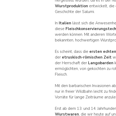
hergestellt wurden, da es in der Na
Wurstproduktion
entwickelt, die
Geschichte der Salumi.
In
Italien
lässt sich die Anwesenhe
diese
Fleischkonservierungstec
werden können. Mit anderen Worten,
bekannten, hochwertigen Wurstprod
Es scheint, dass die
ersten echte
der
etruskisch-römischen Zeit
wu
der Herrschaft der
Langobarden
k
ermöglichten, von gekochten zu r
Fleisch.
Mit den barbarischen Invasionen a
nur in freier Wildbahn leicht zu f
Vorräte für lange Zeiträume anzule
Erst ab dem 13. und 14. Jahrhunde
Wurstwaren
, die wir heute auf 