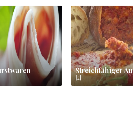
rstwaren
Streichfähiger Au
[2]