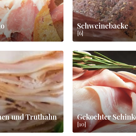
lo
Schweinebacke
[6]
en und Truthahn
Gekochter Schink
[10]