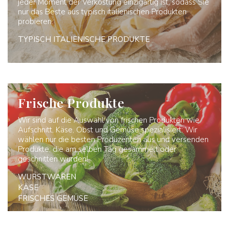
jeder Moment der Verkostung einzigartig ist, sodass Sie
nur das Beste aus typisch italienischen Produkten
probieren.
TYPISCH ITALIENISCHE PRODUKTE
Frische Produkte
Wir sind auf die Auswahl von frischen Produkten wie
Aufschnitt, Käse, Obst und Gemüse spezialisiert: Wir
wählen nur die besten Produzenten aus und versenden
Produkte, die am selben Tag gesammelt oder
geschnitten wurden!
WURSTWAREN
KÄSE
FRISCHES GEMÜSE