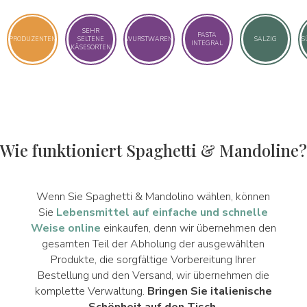
SEHR
PASTA
PRODUZENTEN
SELTENE
WURSTWAREN
SALZIG
S
INTEGRAL
KÄSESORTEN
Wie funktioniert Spaghetti & Mandoline?
Wenn Sie Spaghetti & Mandolino wählen, können
Sie
Lebensmittel auf einfache und schnelle
Weise online
einkaufen, denn wir übernehmen den
gesamten Teil der Abholung der ausgewählten
Produkte, die sorgfältige Vorbereitung Ihrer
Bestellung und den Versand, wir übernehmen die
komplette Verwaltung.
Bringen Sie italienische
Schönheit auf den Tisch.