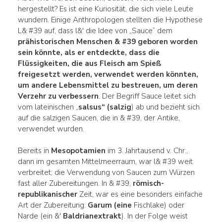
hergestellt? Es ist eine Kuriosität, die sich viele Leute
wundern. Einige Anthropologen stellten die Hypothese
L& #39 auf, dass l&' die Idee von „Sauce“ dem
prähistorischen Menschen & #39 geboren
worden
sein könnte, als er entdeckte, dass die
Flüssigkeiten, die aus Fleisch am Spieß
freigesetzt werden, verwendet werden könnten,
um andere Lebensmittel zu bestreuen, um deren
Verzehr zu verbessern
. Der Begriff Sauce leitet sich
vom lateinischen „
salsus“ (salzig
) ab und bezieht sich
auf die salzigen Saucen, die in & #39, der Antike,
verwendet wurden.
Bereits in
Mesopotamien
im 3. Jahrtausend v. Chr.,
dann im gesamten Mittelmeerraum, war l& #39 weit
verbreitet; die Verwendung von Saucen zum Würzen
fast aller Zubereitungen. In & #39,
römisch-
republikanischer
Zeit, war es eine besonders einfache
Art der Zubereitung:
Garum (eine
Fischlake) oder
Narde (ein &'
Baldrianextrakt
). In der Folge weist