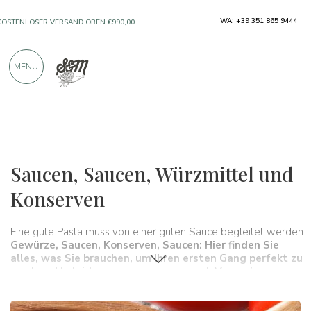
NUR PRODUKTE VON AUSGEZEICHNETEN
WA: +39 351 865 9444
HERSTELLERN
MENU
ÜBER 900 POSITIVE BEWERTUNGEN
Typische Produkte
Soßen und Würzmittel
Saucen, Saucen, Würzmittel und
Konserven
Eine gute Pasta muss von einer guten Sauce begleitet werden.
Gewürze
,
Saucen
,
Konserven
,
Saucen
: Hier finden Sie
alles, was Sie brauchen, um Ihren ersten Gang perfekt zu
machen.
Und nicht nur diese, sondern auch
Vorspeisen
oder
Fischgerichte
.