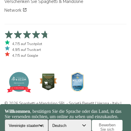
Verschenken Sie Spaghetti & Mandoline
Network
4,7/5 auf Trustpilot
4,9/5 auf Trustcart
4,7/5 auf Google
© 2026 Spaghetti e Mandolino SRL - Società Benefit | Verona - Italy |
+39 351 865 9444 | P.I. IT04913730232 | Certificazione BIO: IT-BIO-
016.380-0110744.2026.001 | REA VR-455804 |
Datenschutz- und
Cookie-Richtlinie
|
Sitemap