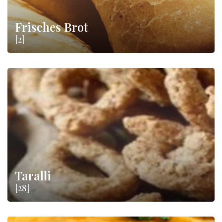
Frisches Brot
[2]
Taralli
[28]