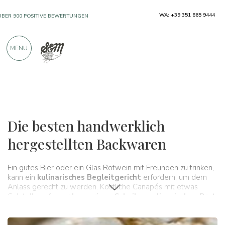
WA: +39 351 865 9444
ÜBER 900 POSITIVE BEWERTUNGEN
MENU
Typische Produkte
Backwaren
Die besten handwerklich
hergestellten Backwaren
Ein gutes Bier oder ein Glas Rotwein mit Freunden zu trinken,
kann ein
kulinarisches Begleitgericht
erfordern, um dem
Anlass gerecht zu werden. Köstliche Canapés mit etwas
Culatello auf einer
knusprigen Scheibe molisanischen Brots
könnten genau das Richtige für Sie sein. Oder wie wäre es mit
einer
süßen Scheibe Pigna
mit leckerer Mortadella darin? In