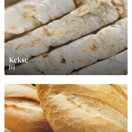
unserem Online-Shop finden Sie verschiedene Sorten von
Backwaren zum Verkauf: vom vielfach ausgezeichneten
molisanischen Brot bis zu süßen Backwaren wie
Pandoro,
Sbrisolona und Colomba
.
Kekse
[6]