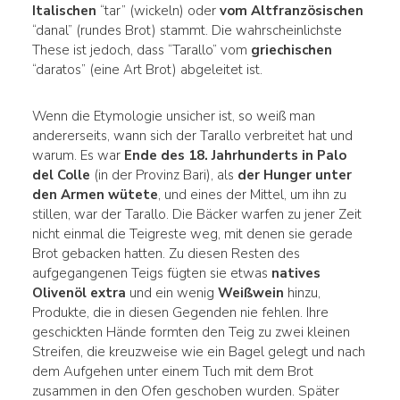
Italischen
“tar” (wickeln) oder
vom Altfranzösischen
“danal” (rundes Brot) stammt. Die wahrscheinlichste
These ist jedoch, dass “Tarallo” vom
griechischen
“daratos” (eine Art Brot) abgeleitet ist.
Wenn die Etymologie unsicher ist, so weiß man
andererseits, wann sich der Tarallo verbreitet hat und
warum. Es war
Ende des 18. Jahrhunderts in Palo
del Colle
(in der Provinz Bari), als
der Hunger unter
den Armen wütete
, und eines der Mittel, um ihn zu
stillen, war der Tarallo. Die Bäcker warfen zu jener Zeit
nicht einmal die Teigreste weg, mit denen sie gerade
Brot gebacken hatten. Zu diesen Resten des
aufgegangenen Teigs fügten sie etwas
natives
Olivenöl extra
und ein wenig
Weißwein
hinzu,
Produkte, die in diesen Gegenden nie fehlen. Ihre
geschickten Hände formten den Teig zu zwei kleinen
Streifen, die kreuzweise wie ein Bagel gelegt und nach
dem Aufgehen unter einem Tuch mit dem Brot
zusammen in den Ofen geschoben wurden. Später