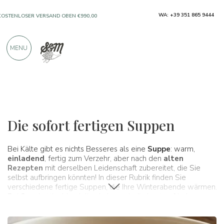
WA: +39 351 865 9444
NUR PRODUKTE VON AUSGEZEICHNETEN
HERSTELLERN
MENU
ÜBER 900 POSITIVE BEWERTUNGEN
Typische Produkte
Suppen
Die sofort fertigen Suppen
Bei Kälte gibt es nichts Besseres als eine
Suppe
: warm,
einladend
, fertig zum Verzehr, aber nach den
alten
Rezepten
mit derselben Leidenschaft zubereitet, die Sie
selbst aufbringen könnten! In dieser Rubrik finden Sie
verschiedene fertige Suppen, die Ihre Winterabende wärmen.
Bei Spaghetti e Mandolino haben wir die besten frischen
Qualitätssuppen ausgewählt, und Sie müssen nur Ihre
Lieblingssuppe finden, um sich zu Hause einen köstlichen