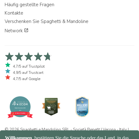
Häufig gestellte Fragen
Kontakte
Verschenken Sie Spaghetti & Mandoline
Network
4,7/5 auf Trustpilot
4,9/5 auf Trustcart
4,7/5 auf Google
© 2026 Spaghetti e Mandolino SRL - Società Benefit | Verona - Italy |
+39 351 865 9444 | P.I. IT04913730232 | Certificazione BIO: IT-BIO-