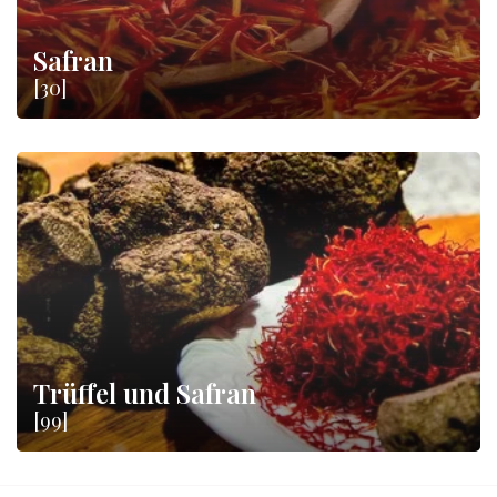
Safran
[30]
Trüffel und Safran
[99]