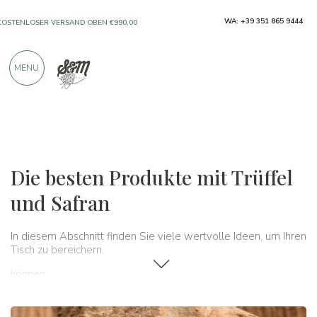
WA: +39 351 865 9444
KOSTENLOSER VERSAND OBEN €990,00
NUR PRODUKTE VON AUSGEZEICHNETEN
MENU
HERSTELLERN
ÜBER 900 POSITIVE BEWERTUNGEN
Typische Produkte
Trüffel und Safran
Die besten Produkte mit Trüffel
und Safran
In diesem Abschnitt finden Sie viele wertvolle Ideen, um Ihren
Tisch zu bereichern.
können.