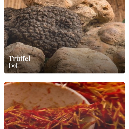
Trüffel
[69]