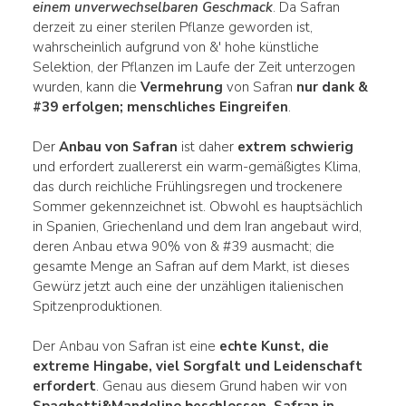
einem unverwechselbaren Geschmack
. Da Safran
derzeit zu einer sterilen Pflanze geworden ist,
wahrscheinlich aufgrund von &' hohe künstliche
Selektion, der Pflanzen im Laufe der Zeit unterzogen
wurden, kann die
Vermehrung
von Safran
nur dank &
#39 erfolgen; menschliches Eingreifen
.
Der
Anbau von Safran
ist daher
extrem schwierig
und erfordert zuallererst ein warm-gemäßigtes Klima,
das durch reichliche Frühlingsregen und trockenere
Sommer gekennzeichnet ist. Obwohl es hauptsächlich
in Spanien, Griechenland und dem Iran angebaut wird,
deren Anbau etwa 90% von & #39 ausmacht; die
gesamte Menge an Safran auf dem Markt, ist dieses
Gewürz jetzt auch eine der unzähligen italienischen
Spitzenproduktionen.
Der Anbau von Safran ist eine
echte Kunst, die
extreme Hingabe, viel Sorgfalt und Leidenschaft
erfordert
. Genau aus diesem Grund haben wir von
Spaghetti&Mandolino beschlossen, Safran in