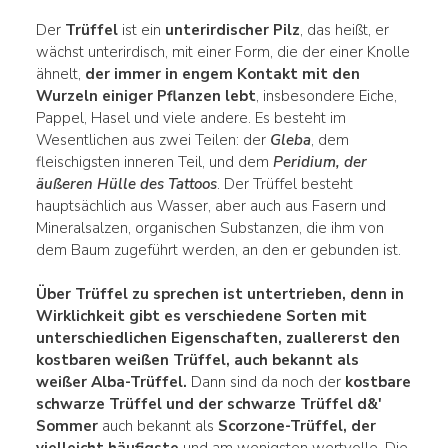
Der
Trüffel
ist ein
unterirdischer Pilz
, das heißt, er
wächst unterirdisch, mit einer Form, die der einer Knolle
ähnelt,
der immer in engem Kontakt mit den
Wurzeln einiger Pflanzen
lebt
, insbesondere Eiche,
Pappel, Hasel und viele andere. Es besteht im
Wesentlichen aus zwei Teilen: der
Gleba
, dem
fleischigsten inneren Teil, und dem
Peridium, der
äußeren Hülle des Tattoos
. Der Trüffel besteht
hauptsächlich aus Wasser, aber auch aus Fasern und
Mineralsalzen, organischen Substanzen, die ihm von
dem Baum zugeführt werden, an den er gebunden ist.
Über Trüffel zu sprechen ist untertrieben, denn in
Wirklichkeit gibt es
verschiedene Sorten mit
unterschiedlichen
Eigenschaften, zuallererst den
kostbaren weißen Trüffel, auch bekannt als
weißer Alba-Trüffel.
Dann sind da noch der
kostbare
schwarze Trüffel und der schwarze Trüffel
d&'
Sommer
auch bekannt als
Scorzone-Trüffel, der
vielleicht häufigste
und am wenigsten wertvolle. Die