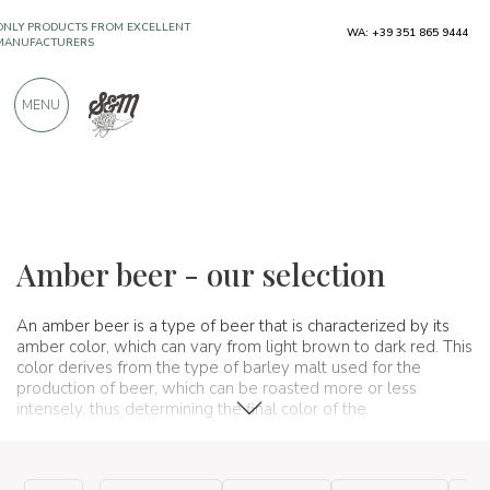
ONLY PRODUCTS FROM EXCELLENT
WA: +39 351 865 9444
MANUFACTURERS
MENU
OVER 900 POSITIVE REVIEWS
Wines, beers and spirits
Beers
Amber beers
Amber beer - our selection
An amber beer is a type of beer that is characterized by its
amber color, which can vary from light brown to dark red. This
color derives from the type of barley malt used for the
production of beer, which can be roasted more or less
intensely, thus determining the final color of the
beer.