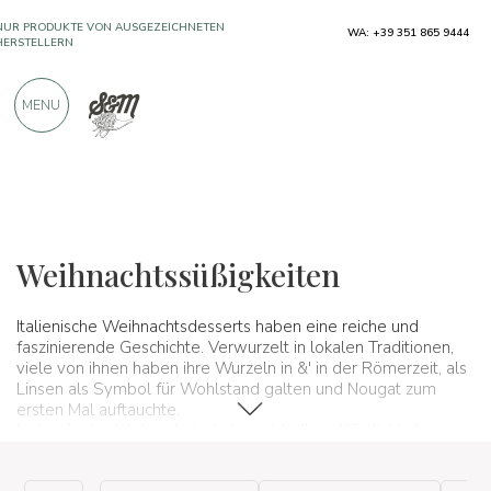
NUR PRODUKTE VON AUSGEZEICHNETEN
WA: +39 351 865 9444
HERSTELLERN
MENU
ÜBER 900 POSITIVE BEWERTUNGEN
Typische Produkte
Handgemachte Desserts und Gebäck
Weihnachtssüßigkeiten
Italienische Weihnachtsdesserts haben eine reiche und
faszinierende Geschichte. Verwurzelt in lokalen Traditionen,
viele von ihnen haben ihre Wurzeln in &' in der Römerzeit, als
Linsen als Symbol für Wohlstand galten und Nougat zum
ersten Mal auftauchte.
Im Laufe der Jahrhunderte haben sich diese Köstlichkeiten
weiterentwickelt und sind zu
kulinarischen Ikonen
geworden,
die Generationen verbinden.