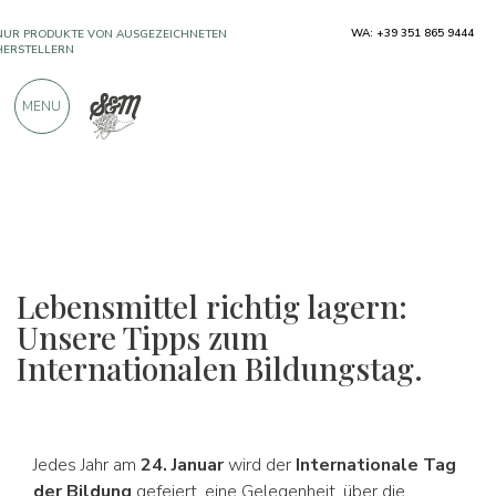
NUR PRODUKTE VON AUSGEZEICHNETEN
WA: +39 351 865 9444
HERSTELLERN
MENU
ÜBER 900 POSITIVE BEWERTUNGEN
Lebensmittel richtig lagern:
Unsere Tipps zum
Internationalen Bildungstag.
Jedes Jahr am
24. Januar
wird der
Internationale Tag
der Bildung
gefeiert, eine Gelegenheit, über die