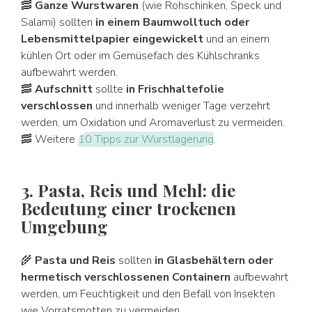
🥓
Ganze Wurstwaren
(wie Rohschinken, Speck und
Salami) sollten
in einem Baumwolltuch oder
Lebensmittelpapier eingewickelt
und an einem
kühlen Ort oder im Gemüsefach des Kühlschranks
aufbewahrt werden.
🥓
Aufschnitt
sollte
in Frischhaltefolie
verschlossen
und innerhalb weniger Tage verzehrt
werden, um Oxidation und Aromaverlust zu vermeiden.
🥓 Weitere
10 Tipps zur Wurstlagerung
.
3. Pasta, Reis und Mehl: die
Bedeutung einer trockenen
Umgebung
🌾
Pasta und Reis
sollten
in Glasbehältern oder
hermetisch verschlossenen Containern
aufbewahrt
werden, um Feuchtigkeit und den Befall von Insekten
wie Vorratsmotten zu vermeiden.