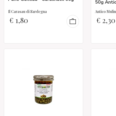
50g Antic
Il Carasau di Sardegna
Antico Mulin
€
1,80
€
2,30