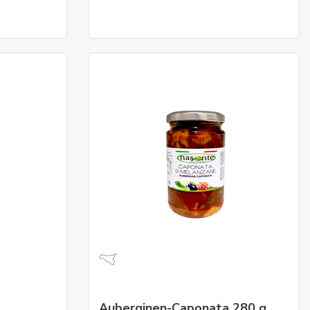
Auberginen-Caponata 280 g