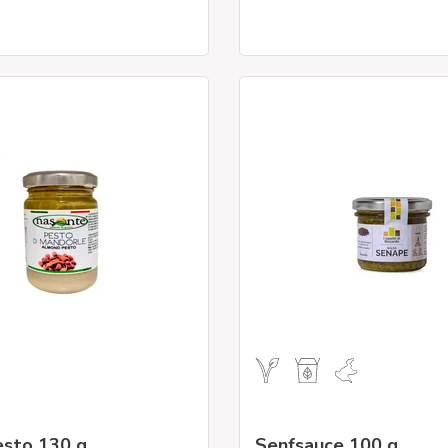
sto 130 g
Senfsauce 100 g