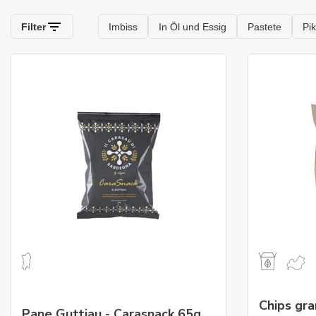
Chips gr
Pane Guttiau - Carasnack 65g