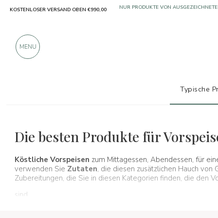
KOSTENLOSER VERSAND OBEN €990,00
ÜBER 900 POSITIVE BEWERTUNGEN
MENU
Typische P
Typische Produkte
Vorspeisen, Snacks und Saucen
Die besten Produkte für Vorspei
Köstliche Vorspeisen
zum Mittagessen, Abendessen, für eine
verwenden Sie
Zutaten
, die diesen zusätzlichen Hauch vo
Zubereitungen, die Sie in diesen Kategorien finden, die den
sind.