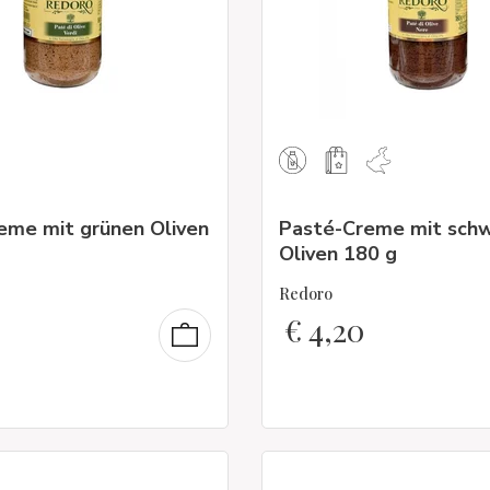
eme mit grünen Oliven
Pasté-Creme mit sch
Oliven 180 g
Redoro
€
4,20