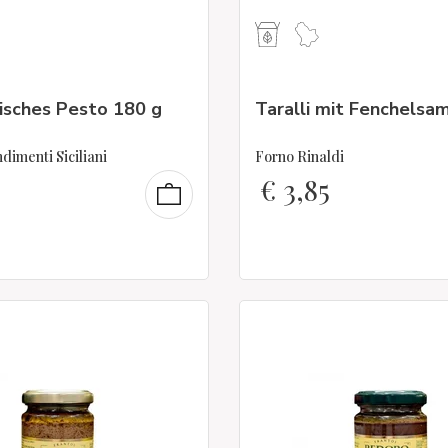
isches Pesto 180 g
Taralli mit Fenchelsa
imenti Siciliani
Forno Rinaldi
€
3,85