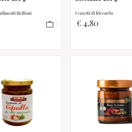
imenti Siciliani
I vasetti di Riccardo
€
4,80