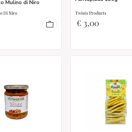
o Mulino di Niro
o Di Niro
Twists Products
€
3,00