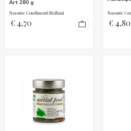
Art 280 g
Nasonte Condimenti Siciliani
Nasonte Cond
€
4,70
€
4,80