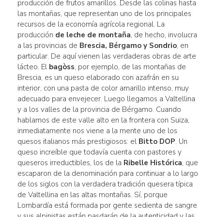
producción de frutos amarillos. Desde las colinas hasta
las montañas, que representan uno de los principales
recursos de la economía agrícola regional. La
producción
de leche de montaña
, de hecho, involucra
a las provincias de
Brescia, Bérgamo y Sondrio
, en
particular. De aquí vienen las verdaderas obras de arte
lácteo. El
bagòss
, por ejemplo, de las montañas de
Brescia, es un queso elaborado con azafrán en su
interior, con una pasta de color amarillo intenso, muy
adecuado para envejecer. Luego llegamos a Valtellina
y a los valles de la provincia de Bérgamo. Cuando
hablamos de este valle alto en la frontera con Suiza,
inmediatamente nos viene a la mente uno de los
quesos italianos más prestigiosos: el
Bitto DOP
. Un
queso increíble que todavía cuenta con pastores y
queseros irreductibles, los de la
Ribelle Histórica
, que
escaparon de la denominación para continuar a lo largo
de los siglos con la verdadera tradición quesera típica
de Valtellina en las altas montañas. Sí, porque
Lombardía está formada por gente sedienta de sangre
y sus alpinistas están pasdarán de la autenticidad y las