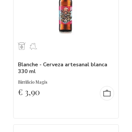
Blanche - Cerveza artesanal blanca
330 ml
Birrificio Magis
€
3,90