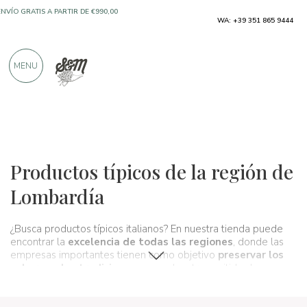
WA: +39 351 865 9444
ENVÍO GRATIS A PARTIR DE €990,00
SOLO PRODUCTOS DE FABRICANTES
MENU
EXCELENTES
MÁS DE 900 CRÍTICAS POSITIVAS
Regiones
Lombardía
Productos típicos de la región de
Lombardía
¿Busca productos típicos italianos? En nuestra tienda puede
encontrar la
excelencia de todas las regiones
, donde las
empresas importantes tienen como objetivo
preservar los
sabores y las tradiciones
que se han transmitido de
generación en generación y que forman, de hecho,
la cultura
gastronómica y vinícola
de nuestro país. #39 Un verdadero