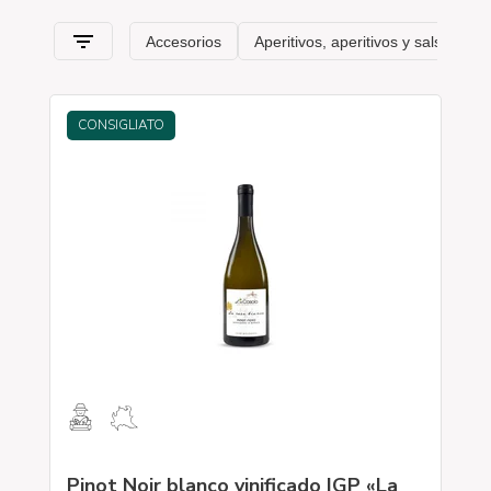
itinerario de sabor
que pasa, en esta sección, por
Lombardía
y sus características típicas
.
#39
CONSIGLIATO
Pinot Noir blanco vinificado IGP «La