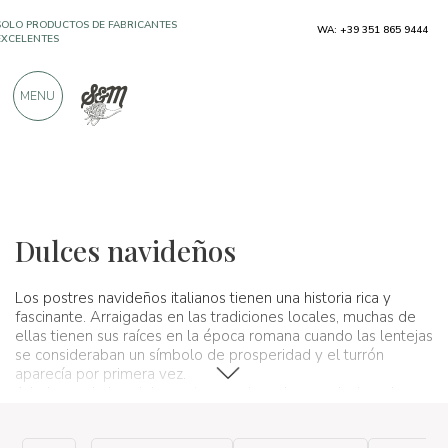
SOLO PRODUCTOS DE FABRICANTES
WA: +39 351 865 9444
EXCELENTES
MENU
MÁS DE 900 CRÍTICAS POSITIVAS
Productos típicos
Postres y bollería artesanales
Dulces navideños
Dulces navideños
Los postres navideños italianos tienen una historia rica y
fascinante. Arraigadas en las tradiciones locales, muchas de
ellas tienen sus raíces en la época romana cuando las lentejas
se consideraban un símbolo de prosperidad y el turrón
aparecía por primera vez.
A lo largo de los siglos, estos manjares han evolucionado y se
han convertido en
iconos culinarios
que unen a generaciones.