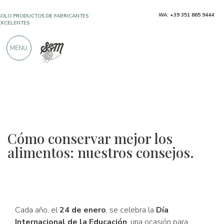
SOLO PRODUCTOS DE FABRICANTES
WA: +39 351 865 9444
EXCELENTES
MENU
MÁS DE 900 CRÍTICAS POSITIVAS
Cómo conservar mejor los
alimentos: nuestros consejos.
Cada año, el
24 de enero
, se celebra la
Día
Internacional de la Educación
, una ocasión para