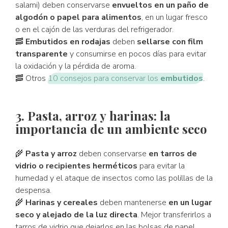
salami) deben conservarse
envueltos en un paño de
algodón o papel para alimentos
, en un lugar fresco
o en el cajón de las verduras del refrigerador.
🥓
Embutidos en rodajas
deben
sellarse con film
transparente
y consumirse en pocos días para evitar
la oxidación y la pérdida de aroma.
🥓 Otros
10 consejos para conservar los
embutidos
.
3. Pasta, arroz y harinas: la
importancia de un ambiente seco
🌾
Pasta y arroz
deben conservarse
en tarros de
vidrio o recipientes herméticos
para evitar la
humedad y el ataque de insectos como las polillas de la
despensa.
🌾
Harinas y cereales
deben mantenerse
en un lugar
seco y alejado de la luz directa
. Mejor transferirlos a
tarros de vidrio que dejarlos en las bolsas de papel