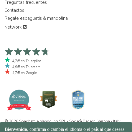
Preguntas frecuentes
Contactos
Regale espaguetis & mandolina
Network
4,7/5 en Trustpilot
4,9/5 en Trustcart
4,7/5 en Google
© 2026 Spaghetti e Mandolino SRL - Società Benefit | Verona - Italy |
+39 351 865 9444 | P.I. IT04913730232 | Certificazione BIO: IT-BIO-
016.380-0110744.2026.001 | REA VR-455804 |
Política de privacidad