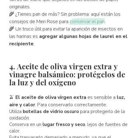
originales.
🌾 ¿Tienes pan de más? Sin problema: aquí están los
consejos de Meri Rose para
conservar el pan
.
🌾 Un truco útil para evitar la aparición de insectos en
las harinas es
agregar algunas hojas de laurel en el
recipiente
.
4. Aceite de oliva virgen extra y
vinagre balsámico: protégelos de
la luz y del oxígeno
🫒
El aceite de oliva virgen extra
es sensible a
luz,
aire y calor
. Para conservarlo correctamente:
Utiliza
botellas de vidrio oscuro
para protegerlo de la
oxidación.
Conserva en un
lugar fresco y seco
, lejos de fuentes de
calor.
Evita trasvasarlo demasiado a menudo, ya que el