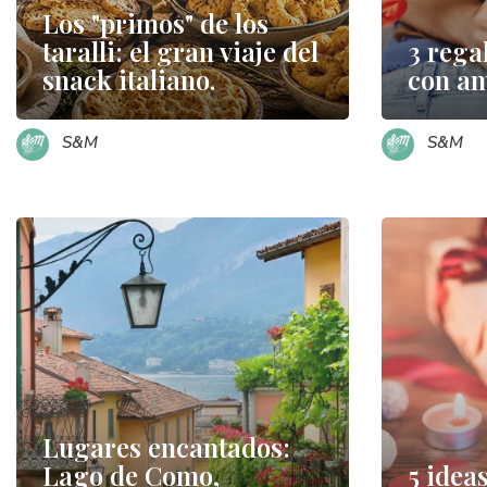
Los "primos" de los
taralli: el gran viaje del
3 rega
snack italiano.
con am
S&M
S&M
Lugares encantados:
Lago de Como,
5 idea