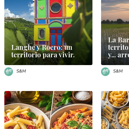
La Bar
Langhe y Roero: un
territ
territorio para vivir.
y... a
S&M
S&M