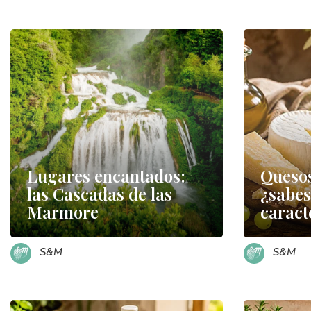
Lugares encantados:
Quesos
las Cascadas de las
¿sabes
Marmore
caract
S&M
S&M