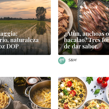
aggia:
¿Atún, anchoas o
orio, naturaleza
bacalao? Tres f
rroz DOP
de dar sabor.
S&M