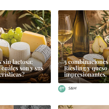
 sin lactosa:
5 combinaciones
 cuáles son y sus
Riesling y queso
erísticas?
impresionantes.
S&M