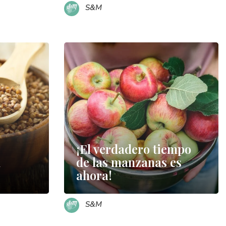
S&M
¡El verdadero tiempo
n
de las manzanas es
ahora!
S&M