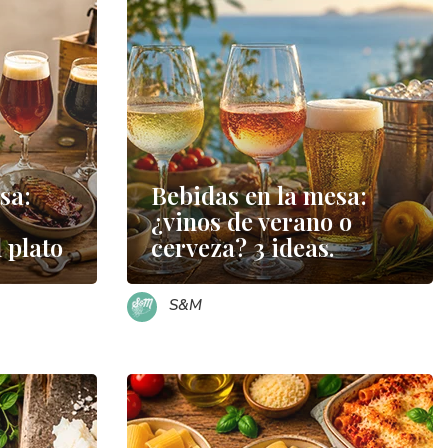
sa:
Bebidas en la mesa:
¿vinos de verano o
 plato
cerveza? 3 ideas.
S&M