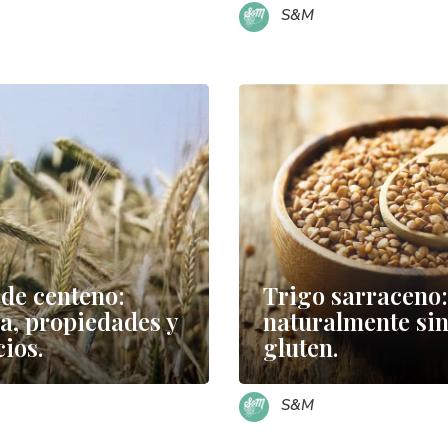
S&M
de centeno:
Trigo sarraceno:
ia, propiedades y
naturalmente si
cios.
gluten.
S&M