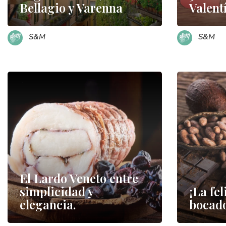
Bellagio y Varenna
Valent
S&M
S&M
El Lardo Veneto entre
simplicidad y
¡La fel
elegancia.
bocado