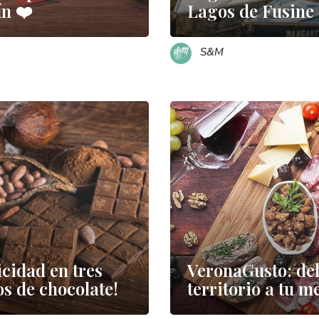
ín ❤️
Lagos de Fusine
S&M
icidad en tres
VeronaGusto: de
s de chocolate!
territorio a tu m