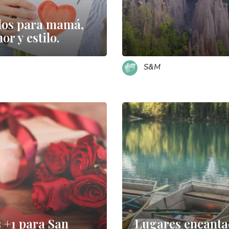
los para mamá,
or y estilo.
S&M
s +1 para San
Lugares encanta