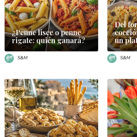
Del fo
¿Penne lisce o penne
cocció
rigate: quién ganará?
un plat
S&M
S&M