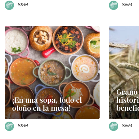
S&M
S&M
Grano 
¡En una sopa, todo el
histor
otoño en la mesa!
benefi
S&M
S&M