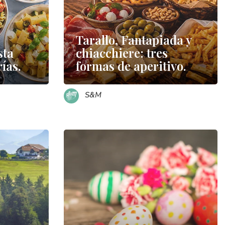
Tarallo, Fantapiada y
sta
chiacchiere: tres
ías.
formas de aperitivo.
S&M