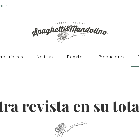
tos típicos
Noticias
Regalos
Productores
ra revista en su tot