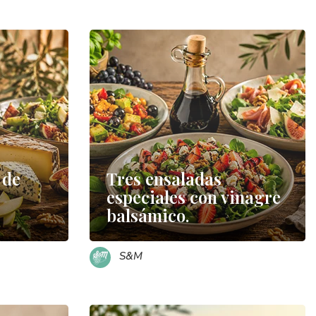
 de
Tres ensaladas
especiales con vinagre
balsámico.
S&M