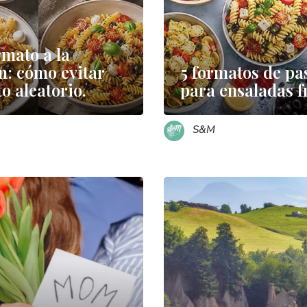
rmato a la
n: cómo evitar
5 formatos de pa
o aleatorio.
para ensaladas fr
S&M