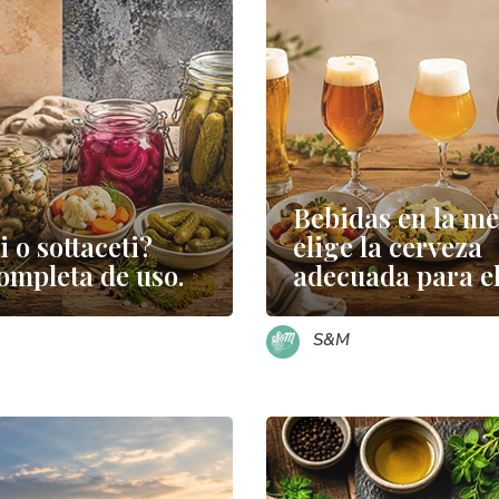
Bebidas en la me
i o sottaceti?
elige la cerveza
ompleta de uso.
adecuada para el
S&M