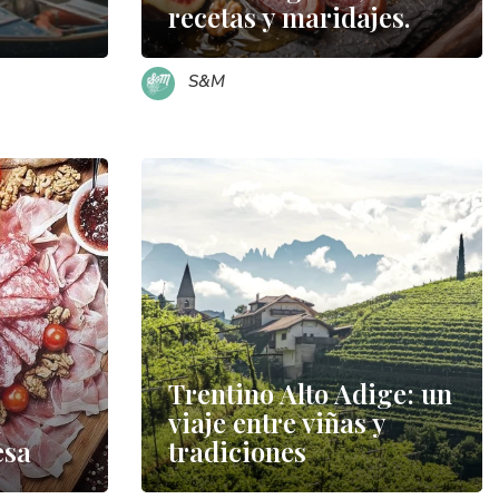
recetas y maridajes.
S&M
Trentino Alto Adige: un
l
viaje entre viñas y
esa
tradiciones