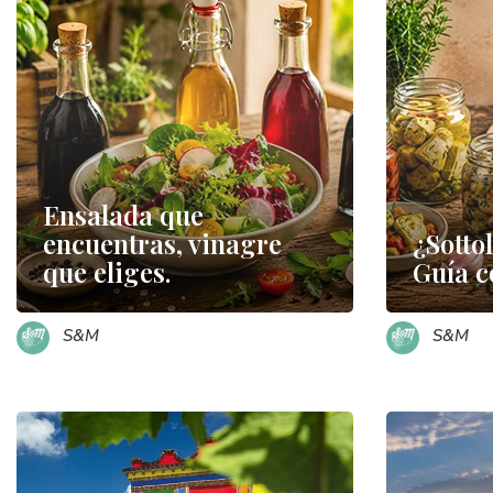
Ensalada que
encuentras, vinagre
¿Sottol
que eliges.
Guía c
S&M
S&M