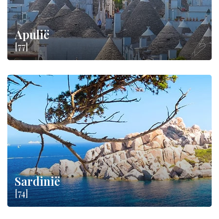
Apulië
[77]
Sardinië
[74]