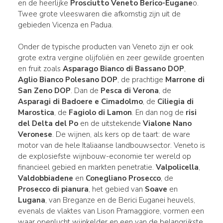
en de heerlijke
Prosciutto Veneto Berico-Eugane
o.
Twee grote vleeswaren die afkomstig zijn uit de
gebieden Vicenza en Padua.
Onder de typische producten van Veneto zijn er ook
grote extra vergine olijfoliën en zeer gewilde groenten
en fruit zoals
Asparago Bianco di Bassano DOP
,
Aglio Bianco Polesano DOP
, de prachtige
Marrone di
San Zeno DOP
. Dan de
Pesca di Verona
, de
Asparagi di Badoere e Cimadolmo
, de
Ciliegia di
Marostica
, de
Fagiolo di Lamon
. En dan nog de
risi
del Delta del Po
en de uitstekende
Vialone Nano
Veronese
. De wijnen, als kers op de taart: de ware
motor van de hele Italiaanse landbouwsector. Veneto is
de explosiefste wijnbouw-economie ter wereld op
financieel gebied en markten penetratie.
Valpolicella
,
Valdobbiadene
en
Conegliano Prosecco
, de
Prosecco di pianura
, het gebied van
Soave
en
Lugana
, van Breganze en de Berici Euganei heuvels,
evenals de vlaktes van Lison Pramaggiore, vormen een
waar openlucht wijnkelder en een van de belangrijkste