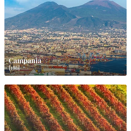
Campania
[186]