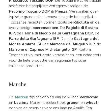
Prosciutto Toscano DOP
. De Toscaanse zuiveltraditie
heeft een belangrijkste vertegenwoordiger: de
Pecorino Toscano DOP di Pienza
. We spraken over
typische granen die al eeuwenlang de belangrijkste
Toscaanse recepten vormen, zoals de
Ribollita
en de
overvloedige
boerensoepen
. De
Fagiolo di Sorana
IGP
, de
Farina di Neccio della Garfagnana DOP
, de
Farro della Garfagnana IGP
. Dan de
Castagna del
Monte Amiata IGP
, de
Marrone del Mugello IGP
, de
Marrone di Caprese Michelangelo IGP
. Kortom,
Toscane zit vol met grote verrassingen, een echte trots
voor de hele productie van regionale typische
Italiaanse producten!
Marche
De
Marken
zijn het gebied van de wijnen
Verdicchio
en
Lacrima
. Marken betekent ook
granen
en
wheat
:
een van de reserves voor ons land na Apulië. Een