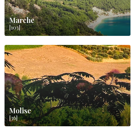
Marche
[103]
Molise
[36]