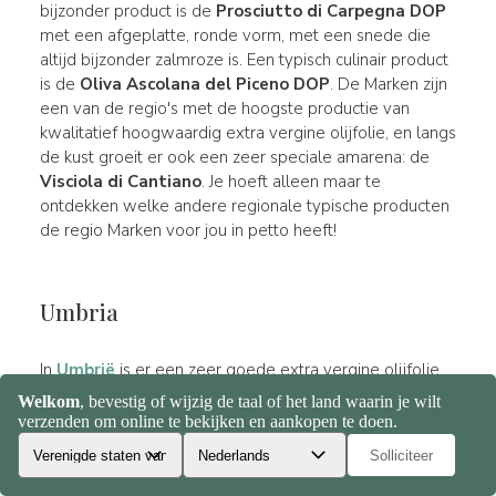
bijzonder product is de
Prosciutto di Carpegna DOP
met een afgeplatte, ronde vorm, met een snede die
altijd bijzonder zalmroze is. Een typisch culinair product
is de
Oliva Ascolana del Piceno DOP
. De Marken zijn
een van de regio's met de hoogste productie van
kwalitatief hoogwaardig extra vergine olijfolie, en langs
de kust groeit er ook een zeer speciale amarena: de
Visciola di Cantiano
. Je hoeft alleen maar te
ontdekken welke andere regionale typische producten
de regio Marken voor jou in petto heeft!
Umbria
In
Umbrië
is er een zeer goede extra vergine olijfolie
met een DOP die het hele regionale grondgebied
beslaat: het is die van de
Olio Extravergine di Oliva
Umbria DOP
. Ook de wijn heeft zijn belang in Umbrië.
Er zijn twee DOCG's, de
Torgiano Rosso
en de
Sagrantino di Montefalco
. Wijnen van grote structuur