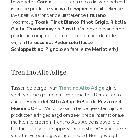
te vergeten
Carnia
. Friuli is een regio die zeer bekend
is om de productie van
witte wijnen
van uitstekende
kwaliteit, waaronder de uitstekende
Friulano
(voormalig
Tocai
),
Pinot Bianco
,
Pinot Grigio
,
Ribolla
Gialla
,
Chardonnay
en
Picolit
. Om deze gevarieerde
productie compleet te maken, komen ook de rode
wijnen
Refosco dal Peduncolo Rosso
,
Schioppettino
,
Pignolo
en fabuleuze
Merlot
erbij.
Trentino Alto Adige
Tussen de bergen van
Trentino Alto Adige
zijn er
veel typische gastronomische schatten. Denk alleen al
aan de
Speck dell’Alto Adige IGP
of de
Puzzone di
Moena DOP
uit Val di Fassa. In beide gevallen zijn de
producten erin geslaagd om zeer brede internationale
markten te creëren. Trentino Alto Adige is bovendien
het thuisland van de
appels
. De eerste DOP voor deze
vrucht in Europa is gevestigd in Val di Non, gevolgd