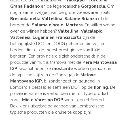
Grana Padano
en de legendarische
Gorgonzola
. Om
nog maar te zwijgen van de grote vleeswaren zoals
Bresaola della Valtellina
,
Salame Brianza
of de
beroemde
Salame d’oca di Mortara
. En willen we het
over de wijnen hebben?
Valtellina, Valcalepio,
Valtenesi, Lugana en Franciacorta
zijn de
belangrijkste DOC en DOCG gebieden die wijnen
bieden, die tot de meest prestigieuze van Italië
behoren. Een provincie die zich onderscheidt in de
productie van fruit is Mantova met de
Pera Mantovana
IGP
, waaruit heerlijke
mostarde
worden gemaakt in
de typische stijl van de Gonzaga; de
Melone
Mantovano IGP
, bijzonder zoet en geurend. In
Lombardia bestaat er zelfs een DOP op de
honing
. De
provincie Varese is verbonden met dit type product,
zodat
Miele Varesino DOP
wordt gecertificeerd.
Bekijk ons uitgebreide aanbod van Lombardische
typische producten die online te koop zijn!