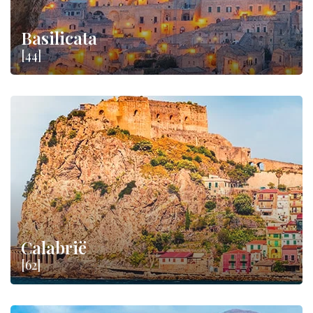
Basilicata
[44]
Calabrië
[62]