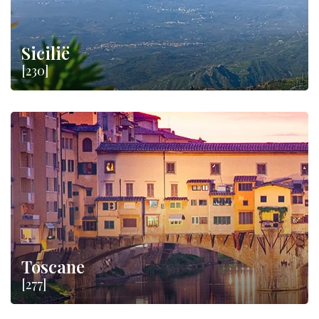
Sicilië
[230]
Toscane
[277]