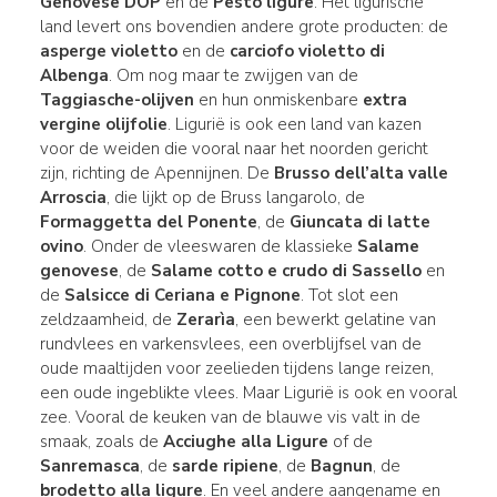
Genovese DOP
en de
Pesto ligure
. Het ligurische
land levert ons bovendien andere grote producten: de
asperge violetto
en de
carciofo violetto di
Albenga
. Om nog maar te zwijgen van de
Taggiasche-olijven
en hun onmiskenbare
extra
vergine olijfolie
. Ligurië is ook een land van kazen
voor de weiden die vooral naar het noorden gericht
zijn, richting de Apennijnen. De
Brusso dell’alta valle
Arroscia
, die lijkt op de Bruss langarolo, de
Formaggetta del Ponente
, de
Giuncata di latte
ovino
. Onder de vleeswaren de klassieke
Salame
genovese
, de
Salame cotto e crudo di Sassello
en
de
Salsicce di Ceriana e Pignone
. Tot slot een
zeldzaamheid, de
Zerarìa
, een bewerkt gelatine van
rundvlees en varkensvlees, een overblijfsel van de
oude maaltijden voor zeelieden tijdens lange reizen,
een oude ingeblikte vlees. Maar Ligurië is ook en vooral
zee. Vooral de keuken van de blauwe vis valt in de
smaak, zoals de
Acciughe alla Ligure
of de
Sanremasca
, de
sarde ripiene
, de
Bagnun
, de
brodetto alla ligure
. En veel andere aangename en