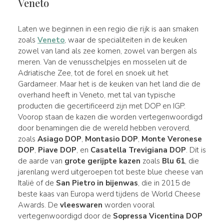
Veneto
Laten we beginnen in een regio die rijk is aan smaken
zoals
Veneto
, waar de specialiteiten in de keuken
zowel van land als zee komen, zowel van bergen als
meren. Van de venusschelpjes en mosselen uit de
Adriatische Zee, tot de forel en snoek uit het
Gardameer. Maar het is de keuken van het land die de
overhand heeft in Veneto, met tal van typische
producten die gecertificeerd zijn met DOP en IGP.
Voorop staan de kazen die worden vertegenwoordigd
door benamingen die de wereld hebben veroverd,
zoals
Asiago DOP
,
Montasio DOP
,
Monte Veronese
DOP
,
Piave DOP
, en
Casatella Trevigiana DOP
. Dit is
de aarde van
grote gerijpte kazen
zoals
Blu 61
, die
jarenlang werd uitgeroepen tot beste blue cheese van
Italië of de
San Pietro in bijenwas
, die in 2015 de
beste kaas van Europa werd tijdens de World Cheese
Awards. De
vleeswaren
worden vooral
vertegenwoordigd door de
Sopressa Vicentina DOP