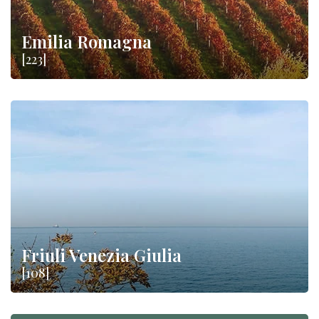
Emilia Romagna
[223]
Friuli Venezia Giulia
[108]