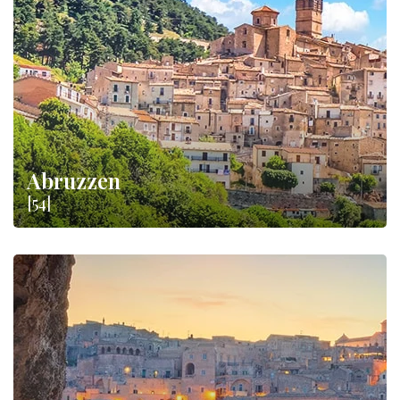
generatie worden doorgegeven en die feitelijk de
culinaire
cultuur
van ons land vormen. Een echte smaakroute: kies je
bestemming en de specialiteiten die je wilt proeven!
Abruzzen
[54]