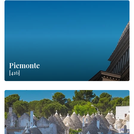
Piemonte
[416]