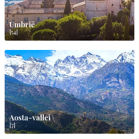
Umbrië
[54]
Aosta-vallei
[7]