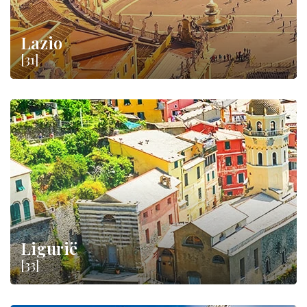
Lazio
[31]
Ligurië
[33]