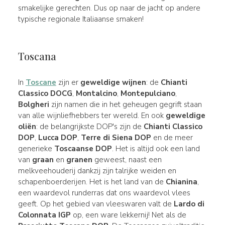
smakelijke gerechten. Dus op naar de jacht op andere
typische regionale Italiaanse smaken!
Toscana
In
Toscane
zijn er
geweldige wijnen
: de
Chianti
Classico DOCG
,
Montalcino
,
Montepulciano
,
Bolgheri
zijn namen die in het geheugen gegrift staan
van alle wijnliefhebbers ter wereld. En ook
geweldige
oliën
: de belangrijkste DOP's zijn de
Chianti Classico
DOP
,
Lucca DOP
,
Terre di Siena DOP
en de meer
generieke
Toscaanse DOP
. Het is altijd ook een land
van
graan
en
granen
geweest, naast een
melkveehouderij dankzij zijn talrijke weiden en
schapenboerderijen. Het is het land van de
Chianina
,
een waardevol runderras dat ons waardevol vlees
geeft. Op het gebied van vleeswaren valt de
Lardo di
Colonnata IGP
op, een ware lekkernij! Net als de