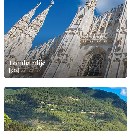
Lombardije
[332]