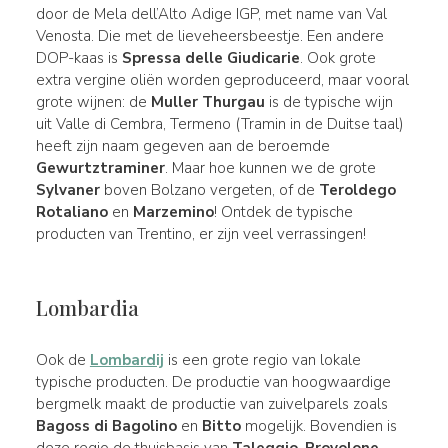
door de Mela dell’Alto Adige IGP, met name van Val
Venosta. Die met de lieveheersbeestje. Een andere
DOP-kaas is
Spressa delle Giudicarie
. Ook grote
extra vergine oliën worden geproduceerd, maar vooral
grote wijnen: de
Muller Thurgau
is de typische wijn
uit Valle di Cembra, Termeno (Tramin in de Duitse taal)
heeft zijn naam gegeven aan de beroemde
Gewurtztraminer
. Maar hoe kunnen we de grote
Sylvaner
boven Bolzano vergeten, of de
Teroldego
Rotaliano
en
Marzemino
! Ontdek de typische
producten van Trentino, er zijn veel verrassingen!
Lombardia
Ook de
Lombardij
is een grote regio van lokale
typische producten. De productie van hoogwaardige
bergmelk maakt de productie van zuivelparels zoals
Bagoss di Bagolino
en
Bitto
mogelijk. Bovendien is
deze regio de thuisbasis van
Taleggio
,
Provolone
,