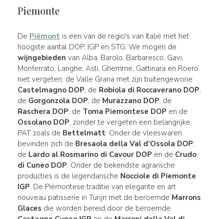
Piemonte
De
Piëmont
is een van de regio's van Italië met het
hoogste aantal DOP, IGP en STG. We mogen de
wijngebieden
van Alba, Barolo, Barbaresco, Gavi,
Monferrato, Langhe, Asti, Ghemme, Gattinara en Roero
niet vergeten; de Valle Grana met zijn buitengewone
Castelmagno DOP
, de
Robiola di Roccaverano DOP
,
de
Gorgonzola DOP
, de
Murazzano DOP
, de
Raschera DOP
, de
Toma Piemontese DOP
en de
Ossolano DOP
, zonder te vergeten een belangrijke
PAT zoals de
Bettelmatt
. Onder de vleeswaren
bevinden zich de
Bresaola della Val d’Ossola DOP
,
de
Lardo al Rosmarino di Cavour DOP
en de
Crudo
di Cuneo DOP
. Onder de bekendste agrarische
producties is de legendarische
Nocciole di Piemonte
IGP
. De Piëmontese traditie van elegante en art
nouveau patisserie in Turijn met de beroemde
Marrons
Glaces
die worden bereid door de beroemde
Castagne Cuneo IGP
en de
Marroni della Val di