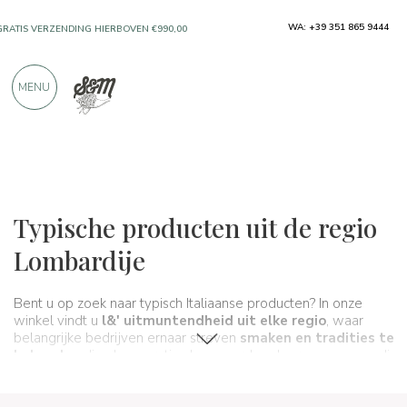
WA: +39 351 865 9444
GRATIS VERZENDING HIERBOVEN €990,00
ALLEEN PRODUCTEN VAN UITSTEKENDE
MENU
FABRIKANTEN
MEER DAN 900 POSITIEVE RECENSIES
Regio's
Lombardije
Typische producten uit de regio
Lombardije
Bent u op zoek naar typisch Italiaanse producten? In onze
winkel vindt u
l&' uitmuntendheid uit elke regio
, waar
belangrijke bedrijven ernaar streven
smaken en tradities te
behouden
die al generaties lang worden doorgegeven en die
in feite
de eet- en wijncultuur
van ons land vormen. Een
echte
smaakroute
die in dit deel betrekking heeft op