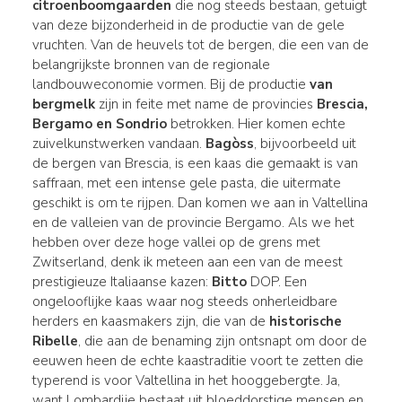
citroenboomgaarden
die nog steeds bestaan, getuigt
van deze bijzonderheid in de productie van de gele
vruchten. Van de heuvels tot de bergen, die een van de
belangrijkste bronnen van de regionale
landbouweconomie vormen. Bij de productie
van
bergmelk
zijn in feite met name de provincies
Brescia,
Bergamo en Sondrio
betrokken. Hier komen echte
zuivelkunstwerken vandaan.
Bagòss
, bijvoorbeeld uit
de bergen van Brescia, is een kaas die gemaakt is van
saffraan, met een intense gele pasta, die uitermate
geschikt is om te rijpen. Dan komen we aan in Valtellina
en de valleien van de provincie Bergamo. Als we het
hebben over deze hoge vallei op de grens met
Zwitserland, denk ik meteen aan een van de meest
prestigieuze Italiaanse kazen:
Bitto
DOP. Een
ongelooflijke kaas waar nog steeds onherleidbare
herders en kaasmakers zijn, die van de
historische
Ribelle
, die aan de benaming zijn ontsnapt om door de
eeuwen heen de echte kaastraditie voort te zetten die
typerend is voor Valtellina in het hooggebergte. Ja,
want Lombardije bestaat uit bloeddorstige mensen en