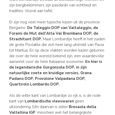
zijn bergbeklimmers zijn pasdarán van echtheid en
tradities. Vooral aan tafel.
Er zijn nog veel meer typische kazen uit de provincie
Bergamo.
De
Taleggio DOP
van Valtaleggio, de
Forami de Mut dell'Alta Val Brembana DOP, de
Strachitunt
DOP
.
Maar Lombardije heeft in het zuiden
de grote Povlakte die zich heel lang uitstrekt van Pavia
tot Mantua. En op deze vlakten worden kazen geboren
die over de hele wereld bekend zijn, een waardevolle
aanwinst voor de hele Italiaanse economie.
En hier is
de legendarische
Gorgonzola DOP
, in zijn
natuurlijke zoete en kruidige versies,
Grana
Padano DOP,
Provolone
Valpadana DOP,
Quartirolo Lombardo DOP
.
Als de witte kant van Lombardije zo rijk is, is de rode
kant van
Lombardische vleeswaren
geen
uitzondering. Eén daarvan is zeker
Bresaola della
Valtellina IGP
, misschien wel het belangrijkste