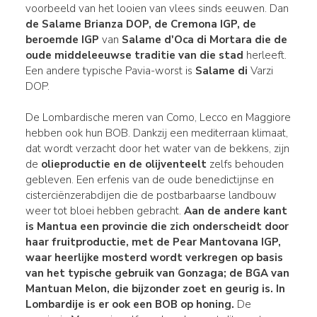
voorbeeld van het looien van vlees sinds eeuwen. Dan
de Salame Brianza DOP, de Cremona IGP, de
beroemde IGP
van
Salame d'Oca di Mortara die de
oude middeleeuwse traditie van die stad
herleeft.
Een andere typische Pavia-worst is
Salame di
Varzi
DOP.
De Lombardische meren van Como, Lecco en Maggiore
hebben ook hun BOB. Dankzij een mediterraan klimaat,
dat wordt verzacht door het water van de bekkens, zijn
de
olieproductie en de olijventeelt
zelfs behouden
gebleven. Een erfenis van de oude benedictijnse en
cisterciënzerabdijen die de postbarbaarse landbouw
weer tot bloei hebben gebracht.
Aan de andere kant
is
Mantua een provincie die zich onderscheidt door
haar
fruitproductie
, met de Pear Mantovana
IGP
,
waar heerlijke
mosterd wordt verkregen op basis
van het typische gebruik van Gonzaga; de BGA van
Mantuan Melon, die bijzonder zoet en geurig is.
In
Lombardije is er ook een BOB op honing.
De