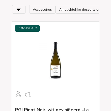
Lombardije
en zijn typische kenmerken
.
CONSIGLIATO
PGI Pinot Noir, wit gevinifieerd „La