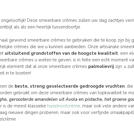
t ongelooflijk! Deze smeerbare crèmes zullen uw dag zachtjes verri
ntbijt als als een heerlijk tussendoortje.
al gewend smeerbare crèmes te gebruiken die te koop zijn bij grot
lijke crèmes die we u kunnen aanbieden. Onze artisanale smeerb
met
uitsluitend grondstoffen van de hoogste kwaliteit
, een e
smeerbare crèmes u weten te geven, is in feite een echt moment v
grijk element dat al onze smeerbare crèmes
palmolievrij
zijn: u z
it in te boeten!
leen de
beste, streng geselecteerde gedroogde vruchten
, di
 worden gebruikt om deze smeerbare crèmes van topkwaliteit te m
ghe
,
geroosterde amandelen uit Avola
en
pistache, het groene go
r is de meest klassieke
hazelnootcrème
, maar ook vele andere va
aag nieuwe dingen proberen, maar ook voor verfijnde smaakpapille
elcrème.