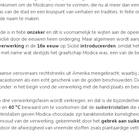
menkomen om de Modicano-rivier te vormen, die nu al meer dan e
 van de stad en een kruispunt van verhalen en tradities. In feite on
fde naam te maken.
e is in feite
onzeker
en dit is voornamelijk te wijten aan de opee
Sicilië door de eeuwen heen onderging. Maar algemeen wordt aa
verwerking
in de
16e eeuw
op Sicilië
introduceerden
, omdat he
met name wat destijds het graafschap Modica was, een van de bela
aanse veroveraars rechtstreeks uit Amerika meegebracht, waarbi
cacaobonen als een echt geschenk van de goden beschouwden. D
jzonder: in het begin vond de verwerking met de hand plaats en best
e drie verwerkingsfasen wordt verkregen, en dat is de bijzonderh
5
en
40 °C
bewaard om te voorkomen dat de
suikerkristallen
die 
kerkristallen geven Modica-chocolade zijn karakteristieke korrelighe
eenvoud van de verwerking, gekenmerkt door het
gebrek aan suik
 door de afwezigheid van vreemde stoffen zoals plantaardige vetten