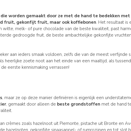
ls die worden gemaakt door ze met de hand te bedekken me
d fruit,
gekonfijt
fruit, maar
ook koffiebonen
. Het resultaat is
 witte, melk- of pure chocolade van de beste kwaliteit, past harm
erde gedroogde fruit, de beste ambachtelijke gekonfijte vruchte
zeker aan ieders smaak voldoen, zelfs die van de meest verfijnde 
 als heerlijke zoete noot aan het einde van een maaltijd, als tussen
f de eerste kennismaking verrassen!
es
, maar ze op deze manier definiëren is eigenlijk een understateme
ier
, gemaakt door alleen de
beste grondstoffen
met de hand t
liteit.
an crèmes zoals hazelnoot uit Piemonte, pistache uit Bronte en A
 hazelnoten, gekonfijte sinaasappel- of rumrozijnen en tot slot 