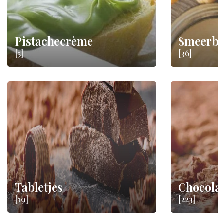
Pistachecrème
Smeerb
[5]
[36]
Tabletjes
Chocol
[19]
[223]