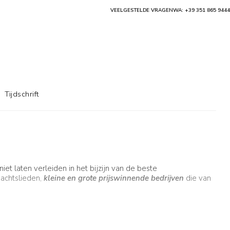
VEELGESTELDE VRAGEN
WA: +39 351 865 9444
Tijdschrift
t laten verleiden in het bijzijn van de beste
bachtslieden,
kleine en grote prijswinnende bedrijven
die van