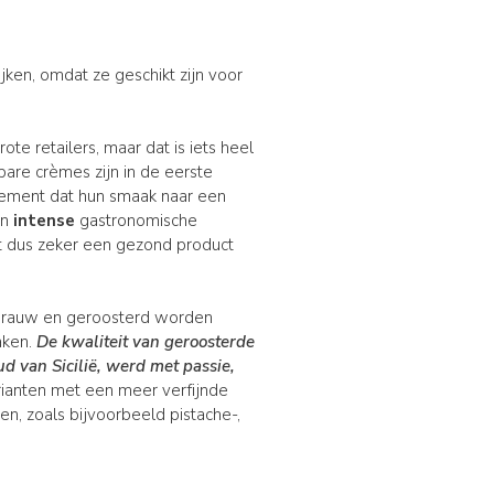
jken, omdat ze geschikt zijn voor
e retailers, maar dat is iets heel
are crèmes zijn in de eerste
lement dat hun smaak naar een
an
intense
gastronomische
ult dus zeker een gezond product
e rauw en geroosterd worden
aken.
De kwaliteit van
geroosterde
ud van Sicilië, werd met passie,
rianten met een meer verfijnde
n, zoals bijvoorbeeld pistache-,