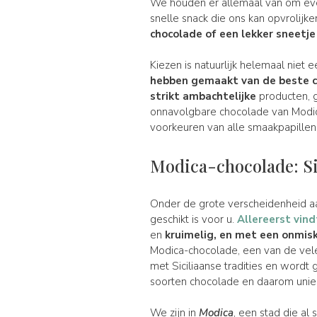
We houden er allemaal van om even
snelle snack die ons kan opvrolij
chocolade
of een lekker sneetj
Kiezen is natuurlijk helemaal niet 
hebben gemaakt van de beste c
strikt ambachtelijke
producten, g
onnavolgbare chocolade van Modic
voorkeuren van alle smaakpapillen t
Modica-chocolade: Si
Onder de grote verscheidenheid aa
geschikt is voor u.
Allereerst vin
en
kruimelig, en met een onmi
Modica-chocolade, een van de ve
met Siciliaanse tradities en word
soorten chocolade en daarom uniek
We zijn in
Modica
, een stad die al