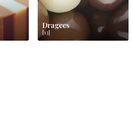
Dragees
[13]