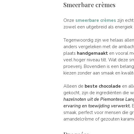
Smeerbare crèmes
Onze
smeerbare crèmes
zijn ech
zowel een uitgebreid als energiek o
Tegenwoordig zijn we helaas allema
anders vergeleken met de ambachte
plaats
handgemaakt
en vooral 
veel hoger niveau tilt. Wat deze 
proeverij. Bovendien is een belan
kiezen zonder aan smaak en kwalite
Alleen de
beste chocolade
en al
gekocht, zijn de ingrediënten die
hazelnoten uit de Piemontese Lan
ervaring
en toewijding verwerkt.
E
smaak, perfect voor mensen die gr
amandelcrème of gezouten karam