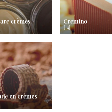
are crèmes
Cremino
[14]
ade en crèmes