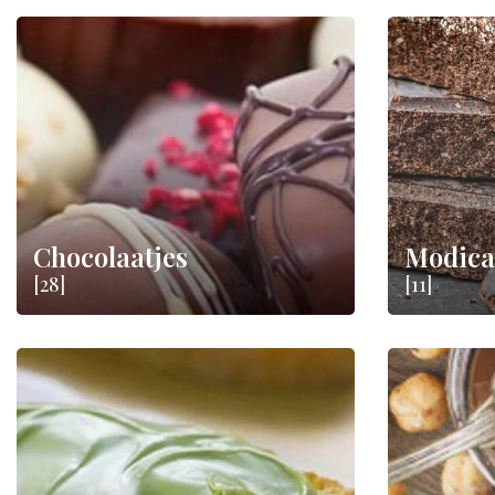
Chocolaatjes
Modica
[28]
[11]