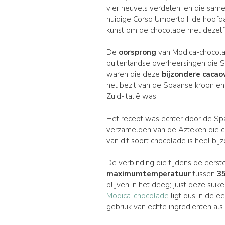
vier heuvels verdelen, en die sa
huidige Corso Umberto I, de hoofdas
kunst om de chocolade met dezel
De
oorsprong
van Modica-chocolad
buitenlandse overheersingen die 
waren die deze
bijzondere cacao
het bezit van de Spaanse kroon en 
Zuid-Italië was.
Het recept was echter door de Sp
verzamelden van de Azteken die 
van dit soort chocolade is heel bi
De verbinding die tijdens de eerst
maximumtemperatuur
tussen
3
blijven in het deeg; juist deze sui
Modica-chocolade
ligt dus in de 
gebruik van echte ingrediënten als