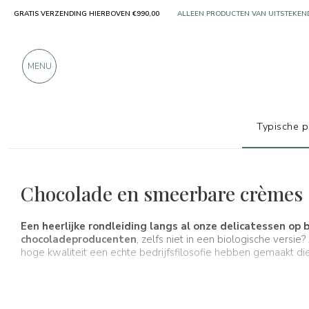
GRATIS VERZENDING HIERBOVEN €990,00
MEER DAN 900 POSITIEVE RECENSIES
MENU
Typische 
Typische producten
Chocolade en crèmes
Chocolade en smeerbare crèmes
Een heerlijke rondleiding langs al onze delicatessen op
chocoladeproducenten
, zelfs niet in een biologische vers
hoge kwaliteit een echte bedrijfsfilosofie hebben gemaakt 
.