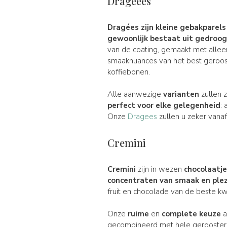
Drageées
Dragées
zijn kleine gebakpare
gewoonlijk bestaat uit
gedroog
van de coating, gemaakt met alleen
smaaknuances van het best geroost
koffiebonen.
Alle aanwezige
varianten
zullen 
perfect voor
elke gelegenheid
:
Onze
Dragees
zullen u zeker vana
Cremini
Cremini
zijn in wezen
chocolaatj
concentraten van smaak en plez
fruit en chocolade van de beste kwa
Onze
ruime
en
complete keuze
a
gecombineerd met hele geroosterde