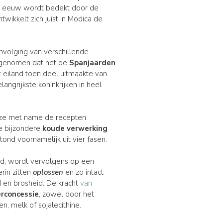
en eeuw wordt bedekt door de
twikkelt zich juist in Modica de
nvolging van verschillende
ngenomen dat het de
Spanjaarden
t eiland toen deel uitmaakte van
ngrijkste koninkrijken in heel
j ze met name de recepten
e bijzondere
koude verwerking
ond voornamelijk uit vier fasen.
eid, wordt vervolgens op een
erin zitten
oplossen
en zo intact
id en brosheid. De kracht
van
erconcessie
, zowel door het
, melk of sojalecithine.