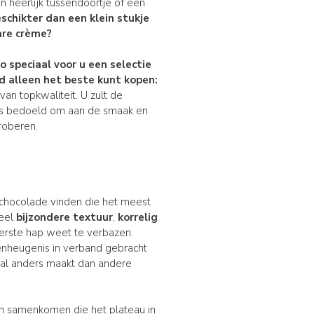
 heerlijk tussendoortje of een
schikter dan een klein stukje
are crème?
no
speciaal voor u een selectie
ijd alleen het beste kunt kopen:
van topkwaliteit. U zult de
s bedoeld om aan de smaak en
proberen.
 chocolade vinden die het meest
heel
bijzondere
textuur
,
korrelig
eerste hap weet te verbazen.
enheugenis in verband gebracht
aal anders maakt dan andere
ren samenkomen die het plateau in