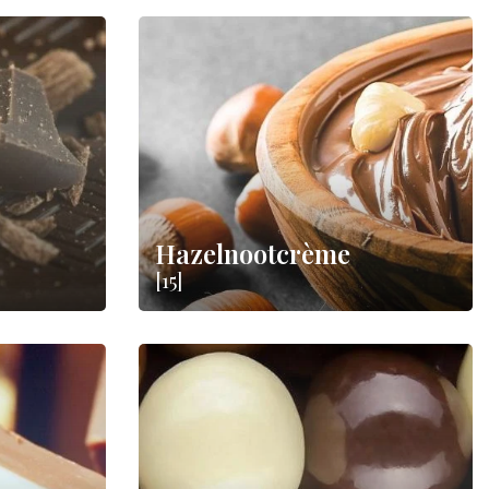
Hazelnootcrème
[15]