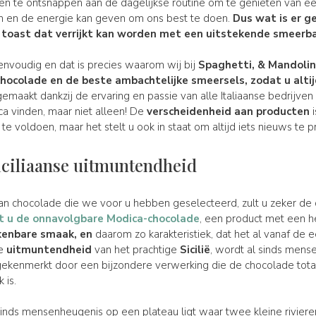
 te ontsnappen aan de dagelijkse routine om te genieten van een
ken en de energie kan geven om ons best te doen.
Dus wat is er ge
e toast dat verrijkt kan worden met een uitstekende smeerb
eenvoudig en dat is precies waarom wij bij
Spaghetti, & Mandoli
hocolade en de beste
ambachtelijke
smeersels
, zodat u alt
emaakt dankzij de ervaring en passie van alle Italiaanse bedrijven 
a vinden, maar niet alleen! De
verscheidenheid aan producten
i
e voldoen, maar het stelt u ook in staat om altijd iets nieuws te 
ciliaanse uitmuntendheid
n chocolade die we voor u hebben geselecteerd, zult u zeker de
dt u de onnavolgbare Modica-chocolade
, een product met een 
skenbare
smaak
, en
daarom zo karakteristiek, dat het al vanaf de 
le
uitmuntendheid
van het prachtige
Sicilië
, wordt al sinds mens
t gekenmerkt door een bijzondere verwerking die de chocolade tot
 is.
 sinds mensenheugenis op een plateau ligt waar twee kleine rivie