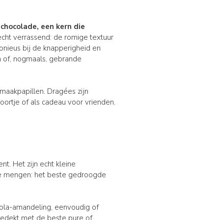
t
chocolade
, een
kern
die
 echt verrassend: de romige textuur
onieus bij de knapperigheid en
n of, nogmaals, gebrande
smaakpapillen. Dragées zijn
doortje of als cadeau voor vrienden.
nt. Het zijn echt kleine
e mengen: het beste gedroogde
vola-amandeling, eenvoudig of
bedekt met de beste pure of