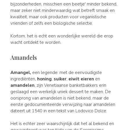
bijzonderheden, misschien een beetje' minder bekend,
maar zeker niet minderwaardig wat betreft smaak en
kwaliteit, maar ook producten voor veganistische
vrienden of zelfs een biologische selectie.
Kortom, het is echt een wonderlijke wereld die erop
wacht ontdekt te worden.
Amandels
Amangel,
een legende: met de eenvoudigste
ingrediënten,
honing
,
suiker
,
eiwit eieren
en
amandelen
, zijn Venetiaanse banketbakkers erin
geslaagd een werkelijk uniek dessert te maken. De
oorsprong van amandelen is niet bekend, maar de
eerste gedocumenteerde verwijzing naar amandelen
dateert uit 1540 in een tekst van Lodovico Dolce.
Het is echter zeer waarschijnlijk dat het al bekend en
gewaardeerd was ten tijde van de Serenissima,