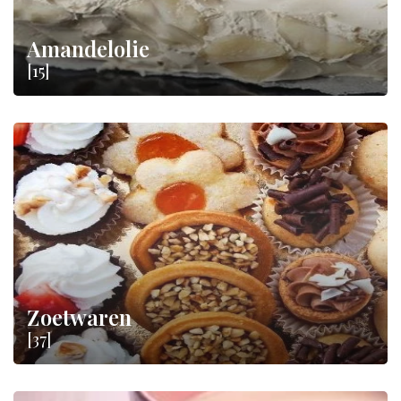
Amandelolie
[15]
Zoetwaren
[37]