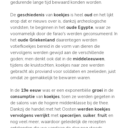
gedurende lange tijd bewaard konden worden.
De
geschiedenis
van
koekjes
is heel
oud
en het lijkt
erop dat er nieuws over is, dankzij archeologische
vondsten, te beginnen in het
oude Egypte
, waar ze
voornamelijk door de farao's werden geconsumeerd. In
het
oude Griekenland
daarentegen werden
votiefkoekjes bereid in de vorm van dieren die
vervolgens werden gewijd aan de verschillende
goden; men denkt ook dat in de
middeleeuwen
,
tijdens de kruistochten, koekjes naar zee werden
gebracht als proviand voor soldaten en zeelieden, juist
omdat ze gemakkelijk te bewaren waren.
In de
19e eeuw
was er een exponentiële
groei
in de
consumptie
van
koekjes
, toen ze werden gegeten in
de salons van de hogere middenklasse bij de thee.
Dankzij de handel met het Oosten
werden koekjes
vervolgens verrijkt
met
specerijen
,
suiker
,
fruit
en
nog veel meer, waardoor geleidelijk de recepten
ontstonden die we vandaag de dag nog steeds