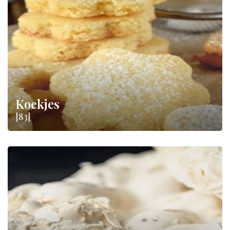
Koekjes
[83]