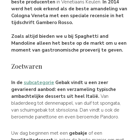
beste producenten
in Venetiaans Keulen.
In
2014
werd het ook erkend als de
beste amandeling van
Cologna
Veneta met een speciale recensie in het
tijdschrift Gambero Rosso.
Zoals altijd bieden we u bij
Spaghetti and
Mandoline
alleen het beste op de markt om u een
moment van gastronomische proeverij te geven.
Zoetwaren
In de
subcategorie
Gebak vindt u een zeer
gevarieerd aanbod: een
verzameling typische
ambachtelijke
desserts
uit heel Italië.
Van
bladerdeeg tot dennenappel, van duif tot spongata,
van schuimgebak tot sbrisolona. Dan vindt u ook de
beroemde panettone en even beroemde Pandoro.
Uw dag beginnen met een
gebakje
of een
kwaliteitsdessert
is zeker de beste manier om met