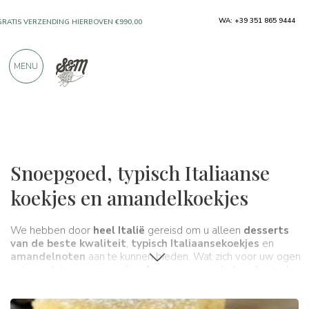
ALLEEN PRODUCTEN VAN UITSTEKENDE
WA: +39 351 865 9444
FABRIKANTEN
MENU
MEER DAN 900 POSITIEVE RECENSIES
Typische producten
Koekjes en amandelen
Snoepgoed, typisch Italiaanse
koekjes en amandelkoekjes
We hebben door
heel Italië
gereisd om u alleen
desserts
van de beste kwaliteit
,
typisch Italiaanse
koekjes
en
amandelnoten
aan te kunnen bieden. Wat zich voor uw ogen
ontvouwt, is een
zeer ruime keuze aan
producten die, in al
hun eenvoud, de geschiedenis en
tradities