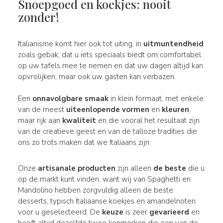
Snoepgoed en koekjes: nooit
zonder!
Italianisme komt hier ook tot uiting, in
uitmuntendheid
zoals gebak, dat u iets speciaals biedt om comfortabel
op uw tafels mee te nemen en dat uw dagen altijd kan
opvrolijken, maar ook uw gasten kan verbazen.
Een
onnavolgbare smaak
in klein formaat, met enkele
van de meest
uiteenlopende
vormen
en
kleuren
,
maar rijk aan
kwaliteit
en die vooral het resultaat zijn
van de creatieve geest en van de talloze tradities die
ons zo trots maken dat we Italiaans zijn.
Onze
artisanale producten
zijn alleen
de beste
die u
op de markt kunt vinden, want wij van Spaghetti en
Mandolino hebben zorgvuldig alleen de beste
desserts, typisch Italiaanse koekjes en amandelnoten
voor u geselecteerd. De
keuze
is zeer
gevarieerd
en
heeft altijd dezelfde twee kenmerken die een van de