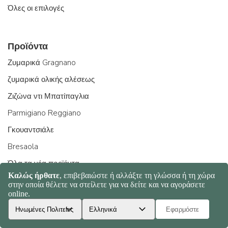
Όλες οι επιλογές
Προϊόντα
Ζυμαρικά Gragnano
ζυμαρικά ολικής αλέσεως
Ζιζώνα ντι Μπατίπαγλια
Parmigiano Reggiano
Γκουαντσιάλε
Bresaola
Όλα τα νέα προϊόντα
Παραγωγοί
Pastificio Felicetti