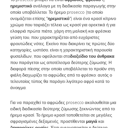
ηρεμιστικό
ανάλογα με τη διαδικασία παραγωγής στην
οποία υποβάλλεται. Το ήρεμο prosecco (το οποίο
ονομάζεται επίσης "
ηρεμιστικό
") είναι ένα κρασί κίτρινο
χρώμα που ταιριάζει τέλεια ως κρασί για ορεκτικά ή για
ελαφριά πρώτα πιάτα, χάρη στη μαλακή και φρέσκια
γεύση του, που χαρακτηρίζεται από ευχάριστες
φρουτώδεις νότες. Εκείνο που διακρίνει τις πρώτες δύο
κατηγορίες, ωστόσο, είναι η χαρακτηριστική παρουσία
φυσαλίδων, που οφείλονται στο
διοξείδιο του άνθρακα
που παράγεται ως αποτέλεσμα δεύτερης ζύμωσης. Η
διαφορά πίεσης στην οποία υποβάλλεται το προϊόν στη
φιάλη διαχωρίζει το αφρώδες από το φρέσκο: αυτός ο
τελευταίος τύπος θα παράγει λιγότερο αφρό κατά το
άνοιγμα.
Για να παραχθεί το αφρώδες prosecco ακολουθείται μια
ειδική διαδικασία δεύτερης ζύμωσης ξεκινώντας από το
ήρεμο κρασί. Το ήρεμο κρασί τοποθετείται σε μεγάλες
σφραγισμένες δεξαμενές, προστίθενται
μαγιά
και
ζαχαρούχες ουσίες
. Έτσι ενεργοποιείται η δεύτερη