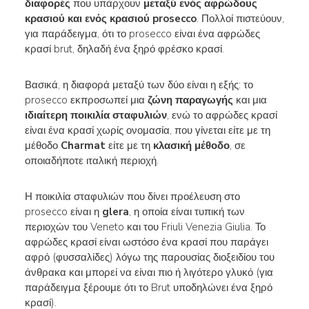
διαφορές
που υπάρχουν
μεταξύ ενός αφρώδους
κρασιού και ενός κρασιού prosecco
. Πολλοί πιστεύουν,
για παράδειγμα, ότι το prosecco είναι ένα αφρώδες
κρασί brut, δηλαδή ένα ξηρό φρέσκο κρασί.
Βασικά, η διαφορά μεταξύ των δύο είναι η εξής: το
prosecco εκπροσωπεί μια
ζώνη παραγωγής
και μια
ιδιαίτερη ποικιλία σταφυλιών
, ενώ το αφρώδες κρασί
είναι ένα κρασί χωρίς ονομασία, που γίνεται είτε με τη
μέθοδο
Charmat
είτε με τη
κλασική μέθοδο
, σε
οποιαδήποτε ιταλική περιοχή.
Η ποικιλία σταφυλιών που δίνει προέλευση στο
prosecco είναι η
glera
, η οποία είναι τυπική των
περιοχών του Veneto και του Friuli Venezia Giulia. Το
αφρώδες κρασί είναι ωστόσο ένα κρασί που παράγει
αφρό (φυσσαλίδες) λόγω της παρουσίας διοξειδίου του
άνθρακα και μπορεί να είναι πιο ή λιγότερο γλυκό (για
παράδειγμα ξέρουμε ότι το Brut υποδηλώνει ένα ξηρό
κρασί).