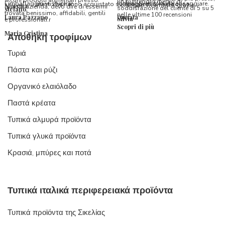
alcuni prodotti alimentari presso
un punteggio medio di
l’imballaggio vi stupirà!
formaggi ancora da assaggiare.
utenti che hanno acquistato su Spaghetti & Mandolino
consiglio vivamente, grazie.
Morena
questa azienda, devo dire di essermi
soddisfazione del cliente di 5 su 5
stefano
trovata benissimo, affidabili, gentili
nelle ultime 100 recensioni
Laura Pazzano
Donata
Silvia
e professionali.r
Scopri di più
Maria Cristina
Αποθήκη τροφίμων
Τυριά
Πάστα και ρύζι
Οργανικό ελαιόλαδο
Παστά κρέατα
Τυπικά αλμυρά προϊόντα
Τυπικά γλυκά προϊόντα
Κρασιά, μπύρες και ποτά
Τυπικά ιταλικά περιφερειακά προϊόντα
Τυπικά προϊόντα της Σικελίας