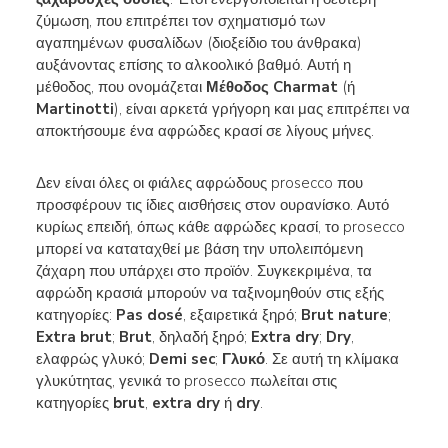
ζύμωση, που επιτρέπει τον σχηματισμό των
αγαπημένων φυσαλίδων (διοξείδιο του άνθρακα)
αυξάνοντας επίσης το αλκοολικό βαθμό. Αυτή η
μέθοδος, που ονομάζεται
Μέθοδος Charmat
(ή
Martinotti
), είναι αρκετά γρήγορη και μας επιτρέπει να
αποκτήσουμε ένα αφρώδες κρασί σε λίγους μήνες.
Δεν είναι όλες οι φιάλες αφρώδους prosecco που
προσφέρουν τις ίδιες αισθήσεις στον ουρανίσκο. Αυτό
κυρίως επειδή, όπως κάθε αφρώδες κρασί, το prosecco
μπορεί να καταταχθεί με βάση την υπολειπόμενη
ζάχαρη που υπάρχει στο προϊόν. Συγκεκριμένα, τα
αφρώδη κρασιά μπορούν να ταξινομηθούν στις εξής
κατηγορίες:
Pas dosé
, εξαιρετικά ξηρό;
Brut nature
;
Extra brut
;
Brut
, δηλαδή ξηρό;
Extra dry
;
Dry
,
ελαφρώς γλυκό;
Demi sec
;
Γλυκό
. Σε αυτή τη κλίμακα
γλυκύτητας, γενικά το prosecco πωλείται στις
κατηγορίες
brut
,
extra dry
ή
dry
.