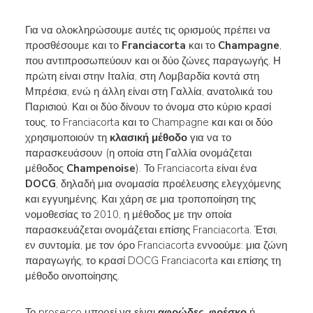
Για να ολοκληρώσουμε αυτές τις ορισμούς πρέπει να
προσθέσουμε και το
Franciacorta
και το
Champagne
,
που αντιπροσωπεύουν και οι δύο ζώνες παραγωγής. Η
πρώτη είναι στην Ιταλία, στη Λομβαρδία κοντά στη
Μπρέσια, ενώ η άλλη είναι στη Γαλλία, ανατολικά του
Παρισιού. Και οι δύο δίνουν το όνομα στο κύριο κρασί
τους, το Franciacorta και το Champagne και και οι δύο
χρησιμοποιούν τη
κλασική μέθοδο
για να το
παρασκευάσουν (η οποία στη Γαλλία ονομάζεται
μέθοδος
Champenoise
). Το Franciacorta είναι ένα
DOCG
, δηλαδή μια ονομασία προέλευσης ελεγχόμενης
και εγγυημένης. Και χάρη σε μια τροποποίηση της
νομοθεσίας το 2010, η μέθοδος με την οποία
παρασκευάζεται ονομάζεται επίσης Franciacorta. Έτσι,
εν συντομία, με τον όρο Franciacorta εννοούμε: μια ζώνη
παραγωγής, το κρασί DOCG Franciacorta και επίσης τη
μέθοδο οινοποίησης.
Το prosecco μπορεί να είναι
αφρώδες
,
φρέσκο
ή