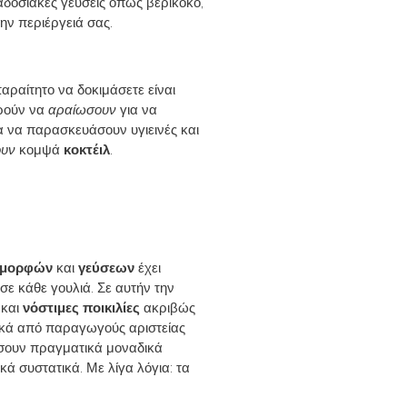
αδοσιακές γεύσεις όπως βερίκοκο,
την περιέργειά σας.
αραίτητο να δοκιμάσετε είναι
ορούν να
αραίωσουν
για να
α να παρασκευάσουν υγιεινές και
ουν
κομψά
κοκτέιλ
.
α μορφών
και
γεύσεων
έχει
 σε κάθε γουλιά. Σε αυτήν την
και
νόστιμες ποικιλίες
ακριβώς
ικά από παραγωγούς αριστείας
γήσουν πραγματικά μοναδικά
κά συστατικά. Με λίγα λόγια: τα