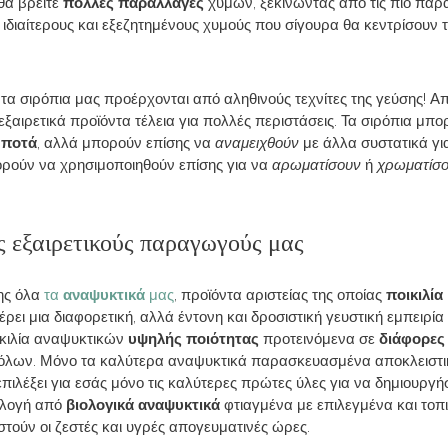
 θα βρείτε
πολλές παραλλαγές
χυμών, ξεκινώντας από τις πιο παρ
ο ιδιαίτερους και εξεζητημένους χυμούς που σίγουρα θα κεντρίσουν 
 τα σιρόπια μας προέρχονται από αληθινούς τεχνίτες της γεύσης! Απ
εξαιρετικά προϊόντα τέλεια για πολλές περιστάσεις. Τα σιρόπια μπ
 ποτά
, αλλά μπορούν επίσης να
αναμειχθούν
με άλλα συστατικά γι
ορούν να χρησιμοποιηθούν επίσης για να
αρωματίσουν
ή
χρωματίσ
ς εξαιρετικούς παραγωγούς μας
σης όλα
τα
αναψυκτικά
μας
, προϊόντα αριστείας της οποίας
ποικιλί
έρει μια διαφορετική, αλλά έντονη και δροσιστική γευστική εμπειρία
ικιλία αναψυκτικών
υψηλής ποιότητας
προτεινόμενα σε
διάφορες
ις όλων. Μόνο τα καλύτερα αναψυκτικά παρασκευασμένα αποκλειστ
 επιλέξει για εσάς μόνο τις καλύτερες πρώτες ύλες για να δημιουρ
ιλογή από
βιολογικά αναψυκτικά
φτιαγμένα με επιλεγμένα και τοπι
τούν οι ζεστές και υγρές απογευματινές ώρες.