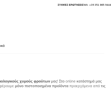
ΣΥΧΝΈΣ ΕΡΩΤΉΣΕΙΣ
WA: +39 351 865 9444
ικό
ιολογικούς χυμούς φρούτων
μας! Στο online κατάστημά μας
οσφέρουμε
μόνο πιστοποιημένα προϊόντα
προερχόμενα από
τις