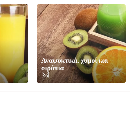
Αναψυκτικά, χυμοί και
σιρόπια
[85]