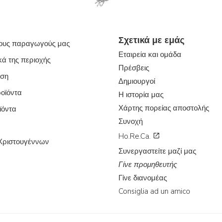
Σχετικά με εμάς
ους παραγωγούς μας
Εταιρεία και ομάδα
κά της περιοχής
Πρέσβεις
ύση
Δημιουργοί
οϊόντα
Η ιστορία μας
Χάρτης πορείας αποστολής
ϊόντα
Συνοχή
Ho.Re.Ca.
Χριστουγέννων
Συνεργαστείτε μαζί μας
Γίνε προμηθευτής
Γίνε διανομέας
Consiglia ad un amico