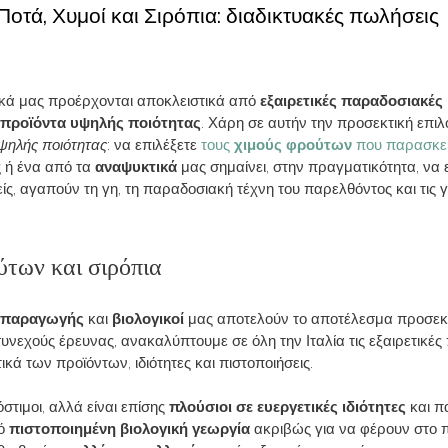
Ποτά, Χυμοί και Σιρόπια: διαδικτυακές πωλήσεις
τικά μας προέρχονται αποκλειστικά από
εξαιρετικές παραδοσιακές 
α
προϊόντα
υψηλής ποιότητας
. Χάρη σε αυτήν την προσεκτική επι
ψηλής ποιότητας
: να επιλέξετε
τους
χιμούς φρούτων
που παρασκε
 ή ένα από τα
αναψυκτικά
μας σημαίνει, στην πραγματικότητα, να
, αγαπούν τη γη, τη παραδοσιακή τέχνη του παρελθόντος και τις γ
ύτων και σιρόπια
ς παραγωγής
και
βιολογικοί
μας αποτελούν το αποτέλεσμα προσεκτ
εχούς έρευνας, ανακαλύπτουμε σε όλη την Ιταλία τις εξαιρετικέ
ά των προϊόντων, ιδιότητες και πιστοποιήσεις.
όστιμοι, αλλά είναι επίσης
πλούσιοι σε ευεργετικές ιδιότητες
και π
πό
πιστοποιημένη βιολογική γεωργία
ακριβώς για να φέρουν στο π