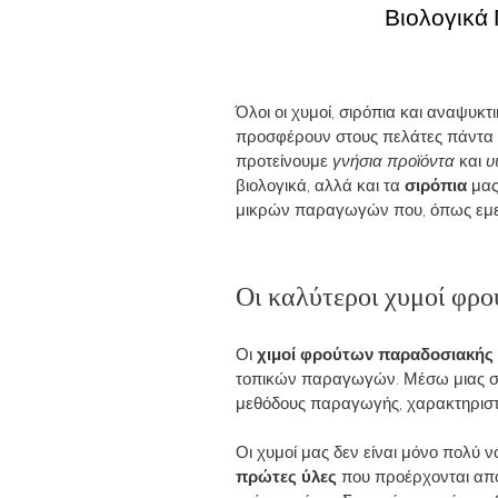
Βιολογικά 
Όλοι οι χυμοί, σιρόπια και αναψυκ
προσφέρουν στους πελάτες πάντ
προτείνουμε
γνήσια προϊόντα
και
υ
βιολογικά, αλλά και τα
σιρόπια
μας
μικρών παραγωγών που, όπως εμείς
Οι καλύτεροι χυμοί φρο
Οι
χιμοί φρούτων παραδοσιακή
τοπικών παραγωγών. Μέσω μιας συν
μεθόδους παραγωγής, χαρακτηριστικ
Οι χυμοί μας δεν είναι μόνο πολύ ν
πρώτες ύλες
που προέρχονται α