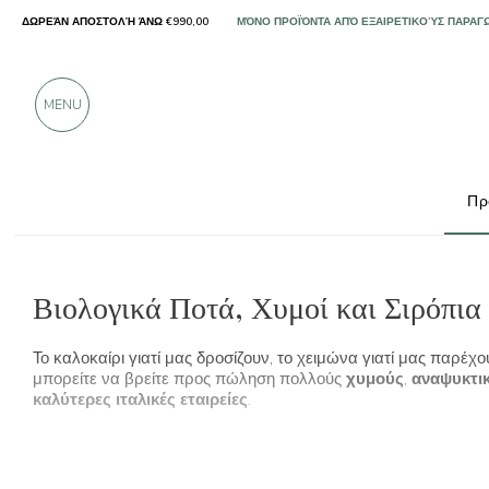
ΔΩΡΕΆΝ ΑΠΟΣΤΟΛΉ ΆΝΩ €990,00
ΜΌΝΟ ΠΡΟΪΌΝΤΑ ΑΠΌ ΕΞΑΙΡΕΤΙΚΟΎΣ ΠΑΡΑΓ
ΠΆΝΩ ΑΠΌ 900 ΘΕΤΙΚΈΣ ΚΡΙΤΙΚΈΣ
MENU
Πρ
Τυπικά προϊόντα
Αναψυκτικά, χυμοί και σιρόπια
Βιολογικά Ποτά, Χυμοί και Σιρόπια
Το καλοκαίρι γιατί μας δροσίζουν, το χειμώνα γιατί μας παρέχ
μπορείτε να βρείτε προς πώληση πολλούς
χυμούς
,
αναψυκτι
καλύτερες ιταλικές εταιρείες
.