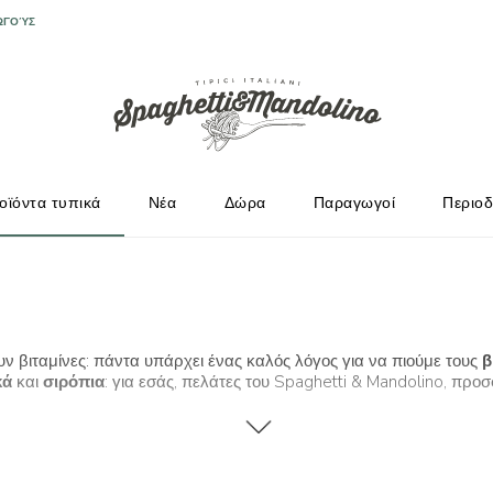
ΩΓΟΎΣ
οϊόντα τυπικά
Νέα
Δώρα
Παραγωγοί
Περιοδ
ουν βιταμίνες: πάντα υπάρχει ένας καλός λόγος για να πιούμε τους
β
κά
και
σιρόπια
: για εσάς, πελάτες του Spaghetti & Mandolino, πρ