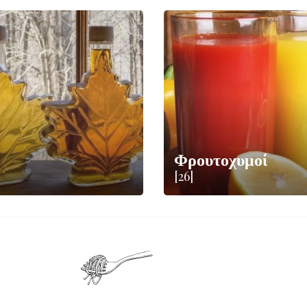
Φρουτοχυμοί
[26]