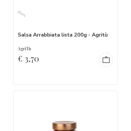
Salsa Arrabbiata lista 200g - Agritù
AgriTù
€
3,70