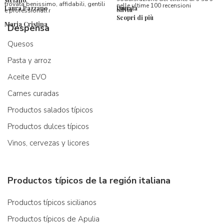
trovata benissimo, affidabili, gentili
nelle ultime 100 recensioni
Laura Pazzano
Donata
Silvia
e professionali.r
Scopri di più
Maria Cristina
Despensa
Quesos
Pasta y arroz
Aceite EVO
Carnes curadas
Productos salados típicos
Productos dulces típicos
Vinos, cervezas y licores
Productos típicos de la región italiana
Productos típicos sicilianos
Productos típicos de Apulia