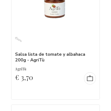
Salsa lista de tomate y albahaca
200g - AgriTù
AgriTù
€
3,70