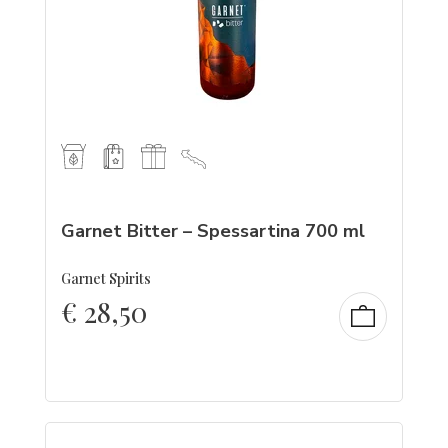
Garnet Bitter – Spessartina 700 ml
Garnet Spirits
€
28,50