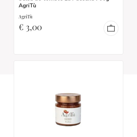
AgriTù
AgriTù
€
3,00