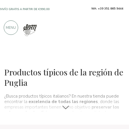
WA: +39 351 865 9444
ENVÍO GRATIS A PARTIR DE €990,00
SOLO PRODUCTOS DE FABRICANTES
MENU
EXCELENTES
MÁS DE 900 CRÍTICAS POSITIVAS
Regiones
Apulia
Productos típicos de la región de
Puglia
¿Busca productos típicos italianos? En nuestra tienda puede
encontrar la
excelencia de todas las regiones
, donde las
empresas importantes tienen como objetivo
preservar los
sabores y las tradiciones
que se han transmitido de
generación en generación y que forman, de hecho,
la cultura
gastronómica y vinícola
de nuestro país. Un verdadero