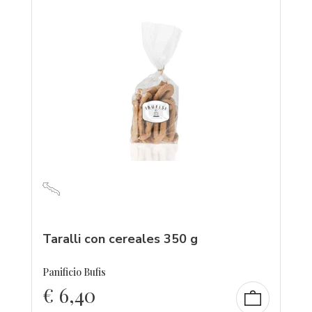
Taralli con cereales 350 g
Panificio Bufis
€
6,40