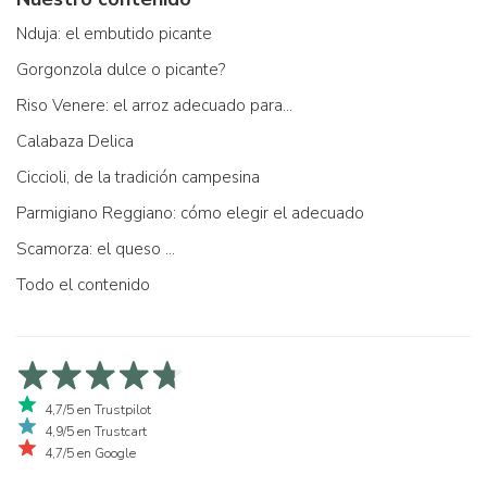
Nduja: el embutido picante
Gorgonzola dulce o picante?
Riso Venere: el arroz adecuado para...
Calabaza Delica
Ciccioli, de la tradición campesina
Parmigiano Reggiano: cómo elegir el adecuado
Scamorza: el queso ...
Todo el contenido
4,7/5 en Trustpilot
4,9/5 en Trustcart
4,7/5 en Google