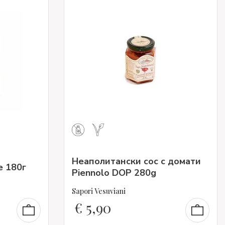
Неаполитански сос с домати
е 180г
Piennolo DOP 280g
Sapori Vesuviani
€
5,90