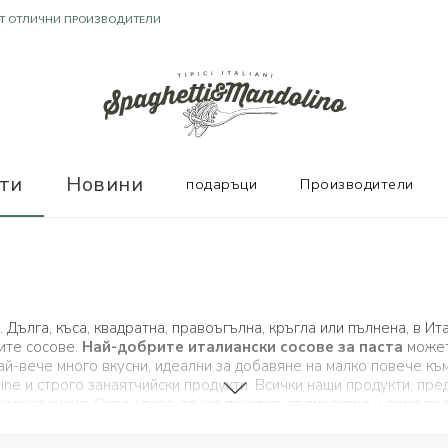
ТЕЛНИ ОТЗИВИ
ти
Новини
подаръци
Производители
. Дълга, къса, квадратна, правоъгълна, кръгла или пълнена, в 
ите сосове.
Най-добрите италиански сосове за паста
можете
най-вече много вкусни, идеални за добавяне на малко повече къ
inе и строго занаятчийски продукти. Всички наши продукти, пред
ционна кухня. Освен това, те ще пристигнат директно у дома в