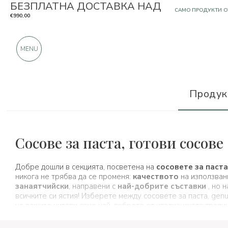
БЕЗПЛАТНА ДОСТАВКА НАД
OЩЕ 900 ПОЛОЖИ
€990,00
MENU
Продук
Типични продукти
Сосове за паста, готови сосове
Добре дошли в секцията, посветена на
сосовете за паста
никога не трябва да се променя:
качеството
на използван
занаятчийски
, направени с
най-добрите съставки
, но 
всичките си ястия! Изберете между сосовете за паста, genu
на вашите читави само най-доброто от италианската тради
доставка със стандартна опаковка
.