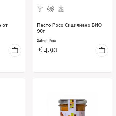
е от
Песто Росо Сицилиано БИО
90г
SalemiPina
€
4,90