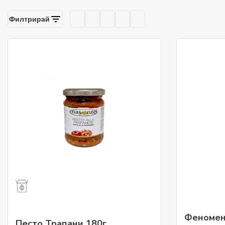
Феномена
Песто Трапани 180г