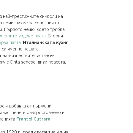
ед най-престижните символи на
ва помислихме за селекция от
ни. Първото нещо, което трябва
вестните видове паста
. Вторият
ърза паста
.
Италианската кухня
а са именно нашата
т най-известните, истински
у с Cinta senese, диви прасета,
сос и добавка от пържени
тания, вече е разпространено и
мпанията
Frantoi Cutrera
.
ез 1920 г., пред елегантна чиния