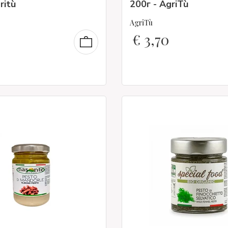
ritù
200г - AgriTù
AgriTù
€
3,70