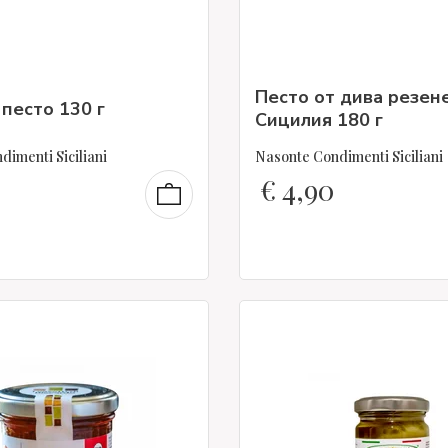
Песто от дива резен
песто 130 г
Сицилия 180 г
imenti Siciliani
Nasonte Condimenti Siciliani
€
4,90