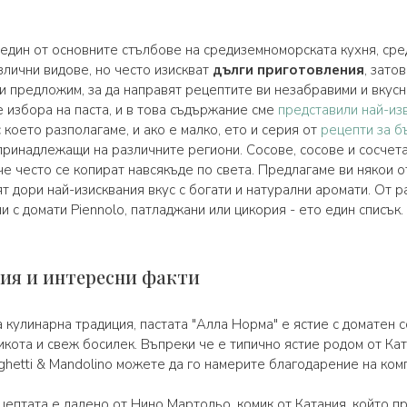
а един от основните стълбове на средиземноморската кухня, ср
злични видове, но често изискват
дълги приготовления
, зато
 ви предложим, за да направят рецептите ви незабравими и вкус
е избора на паста, и в това съдържание сме
представили най-из
с което разполагаме, и ако е малко, ето и серия от
рецепти за б
 принадлежащи на различните региони. Сосове, сосове и сосчет
 че често се копират навсякъде по света. Предлагаме ви някои о
т дори най-изисквания вкус с богати и натурални аромати. От раг
ни с домати Piennolo, патладжани или цикория - ето един списък.
рия и интересни факти
а кулинарна традиция, пастата "Алла Норма" е ястие с доматен 
икота и свеж босилек. Въпреки че е типично ястие родом от Ка
ghetti & Mandolino можете да го намерите благодарение на ко
цептата е дадено от Нино Мартольо, комик от Катания, който пр