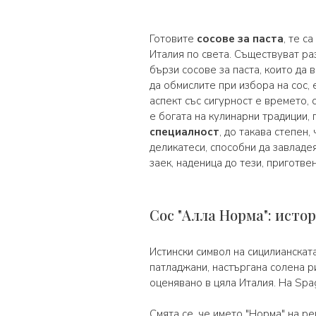
Готовите
сосове за паста
, те с
Италия по света. Съществуват ра
бързи сосове за паста, които да
да обмислите при избора на сос, 
аспект със сигурност е времето, 
е богата на кулинарни традиции,
специалност
, до такава степен,
деликатеси, способни да завладея
заек, наденица до тези, приготве
Сос "Алла Норма": исто
Истински символ на сицилианскат
патладжани, настъргана солена р
оценявано в цяла Италия. На Spa
Смята се, че името "Норма" на ре