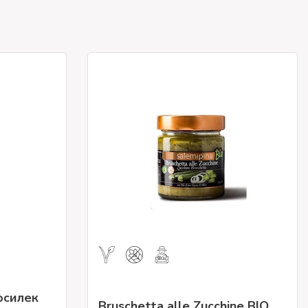
осилек
Bruschetta alle Zucchine BIO