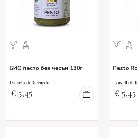
БИО песто без чесън 130г
Pesto Ro
I vasetti di Riccardo
I vasetti di 
€
5,45
€
5,45