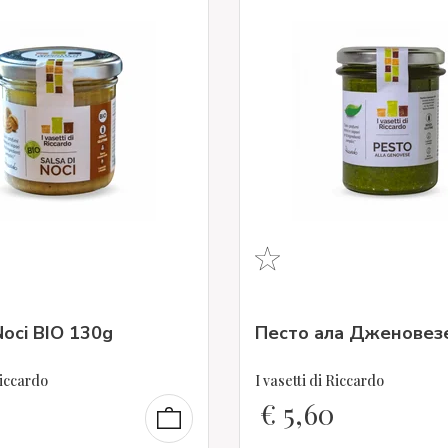
Noci BIO 130g
Песто ала Дженовез
Riccardo
I vasetti di Riccardo
€
5,60