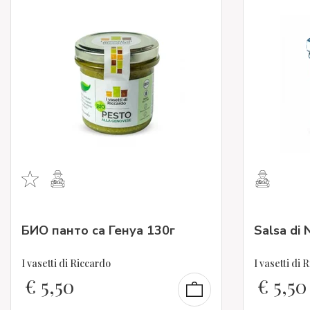
БИО панто са Генуа 130г
Salsa di 
I vasetti di Riccardo
I vasetti di 
€
5,50
€
5,50