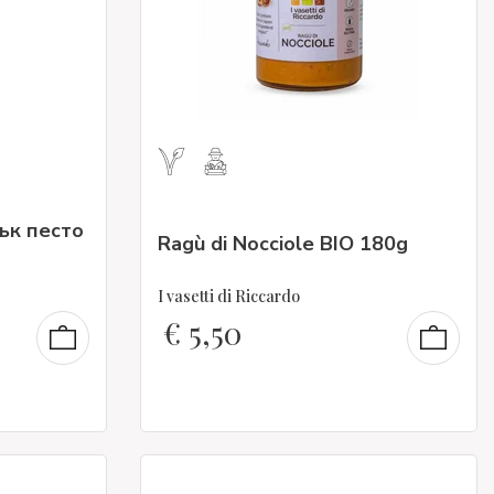
ък песто
Ragù di Nocciole BIO 180g
I vasetti di Riccardo
€
5,50