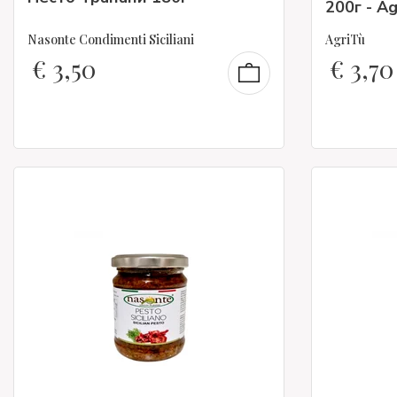
200г - Ag
Nasonte Condimenti Siciliani
AgriTù
€
3,50
€
3,70