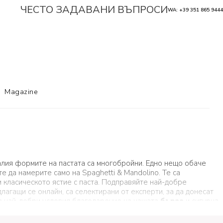
ЧЕСТО ЗАДАВАНИ ВЪПРОСИ
WA: +39 351 865 9444
Magazine
Италия формите на пастата са многобройни. Едно нещо обаче
 да намерите само на Spaghetti & Mandolino. Те са
м класическото ястие с паста. Подправяйте най-добре
лагащи се онлайн, са селектирани от експерти, за да донесат
и в най-добри условия благодарение на нашата
бърза
и сигурна