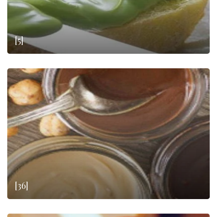
[5]
[36]