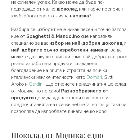
максимален успех. Какво може да бъде по-
подходящо от малко
шоколад
или парче препечен
хляб, обогатено с отлична
намазка
?
Разбира се, изборът не е никак лесен и точно затова
ние от
Spaghetti & Mandolino
сме направили
специално за вас
избор на най-добрия шоколад
и
най-добрите ръчно изработени намазки
, за да
можете да закупите винаги само най-доброто: строго
ръчно изработени продукти, създадени
благодарение на опита и страстта на всички
италиански изключителности, като
Domori
, Slitti,
Aroko и
Gardini
. Ще откриете ненадминатия шоколад
от Модика, но не само!
Разнообразието от
продукти
цели да удовлетвори вкусовете и
предпочитанията на всички небцета, но също така ви
позволява да изпробвате винаги нещо ново.
Шоколад от Модика: едно