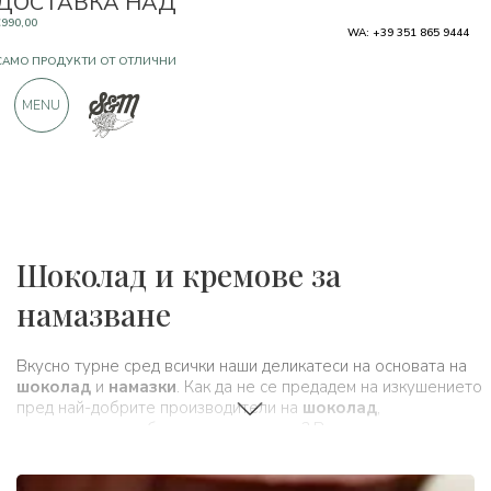
САМО ПРОДУКТИ ОТ ОТЛИЧНИ
WA: +39 351 865 9444
ПРОИЗВОДИТЕЛИ
MENU
OЩЕ 900 ПОЛОЖИТЕЛНИ ОТЗИВИ
Типични продукти
Шоколад и кремове за
намазване
Вкусно турне сред всички наши деликатеси на основата на
шоколад
и
намазки
. Как да не се предадем на изкушението
пред най-добрите производители на
шоколад
,
включително и в биологичен вариант? Всички продукти са с
отлично качество, създадени от професионални занаятчии,
малки и големи многократно наградени предприятия
,