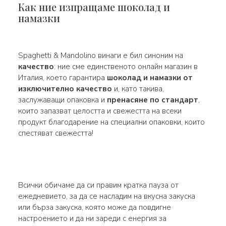
Как ние изпращаме шоколад и
намазки
Spaghetti & Mandolino винаги е бил синоним на
качество
: ние сме единственото онлайн магазин в
Италия, което гарантира
шоколад и намазки от
изключително качество
и, като такива,
заслужаващи опаковка и
пренасяне по стандарт
,
които запазват целостта и свежестта на всеки
продукт благодарение на специални опаковки, които
спестяват свежестта!
Всички обичаме да си правим кратка пауза от
ежедневието, за да се насладим на вкусна закуска
или бърза закуска, която може да повдигне
настроението и да ни зареди с енергия за