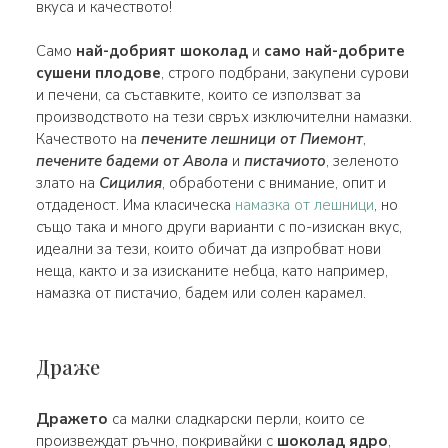
вкуса и качеството!
Само
най-добрият шоколад
и
само най-добрите
сушени плодове
, строго подбрани, закупени сурови
и печени, са съставките, които се използват за
производството на тези свръх изключителни намазки.
Качеството на
печените лешници от Пиемонт
,
печените бадеми от Авола
и
пистачиото
, зеленото
злато на
Сицилия
, обработени с внимание, опит и
отдаденост. Има класическа
намазка от лешници
, но
също така и много други варианти с по-изискан вкус,
идеални за тези, които обичат да изпробват нови
неща, както и за изисканите небца, като например,
намазка от пистачио, бадем или солен карамел.
Драже
Дражето
са малки сладкарски перли, които се
произвеждат ръчно, покривайки с
шоколад
ядро
,