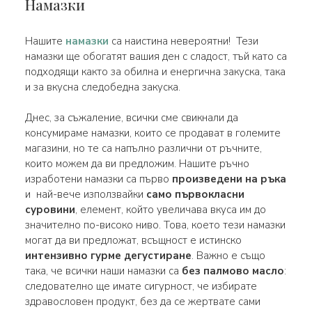
Намазки
Нашите
намазки
са наистина невероятни! Тези
намазки ще обогатят вашия ден с сладост, тъй като са
подходящи както за обилна и енергична закуска, така
и за вкусна следобедна закуска.
Днес, за съжаление, всички сме свикнали да
консумираме намазки, които се продават в големите
магазини, но те са напълно различни от ръчните,
които можем да ви предложим. Нашите ръчно
изработени намазки са първо
произведени на ръка
и най-вече използвайки
само първокласни
суровини
, елемент, който увеличава вкуса им до
значително по-високо ниво. Това, което тези намазки
могат да ви предложат, всъщност е истинско
интензивно гурме дегустиране
. Важно е също
така, че всички наши намазки са
без палмово масло
:
следователно ще имате сигурност, че избирате
здравословен продукт, без да се жертвате сами