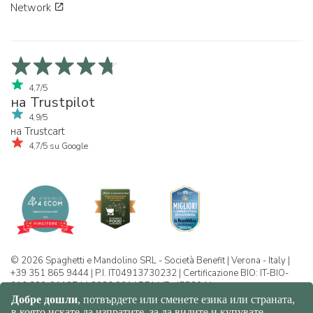
Network
4,7/5
на Trustpilot
4,9/5
на Trustcart
4,7/5 su Google
© 2026 Spaghetti e Mandolino SRL - Società Benefit | Verona - Italy |
+39 351 865 9444 | P.I. IT04913730232 | Certificazione BIO: IT-BIO-
016.380-0110744.2026.001 | REA VR-455804 |
Политика за конфиденциалност и