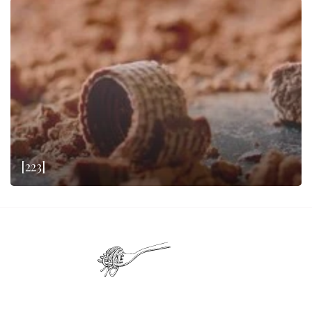
[223]