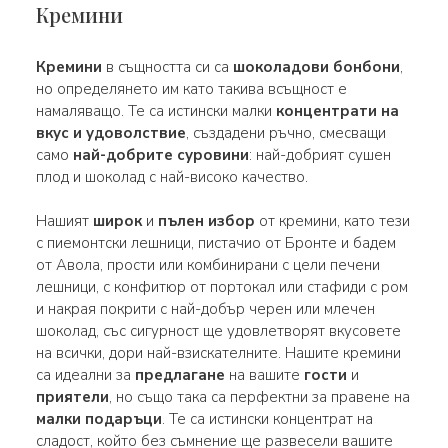
Кремини
Кремини
в същността си са
шоколадови бонбони
,
но определянето им като такива всъщност е
намаляващо. Те са истински малки
концентрати на
вкус и удоволствие
, създадени ръчно, смесващи
само
най-добрите суровини
: най-добрият сушен
плод и шоколад с най-високо качество.
Нашият
широк
и
пълен избор
от кремини, като тези
с пиемонтски лешници, пистачио от Бронте и бадем
от Авола, прости или комбинирани с цели печени
лешници, с конфитюр от портокал или стафиди с ром
и накрая покрити с най-добър черен или млечен
шоколад, със сигурност ще удовлетворят вкусовете
на всички, дори най-взискателните. Нашите кремини
са идеални за
предлагане
на вашите
гости
и
приятели
, но също така са перфектни за правене на
малки подаръци
. Те са истински концентрат на
сладост, който без съмнение ще развесели вашите