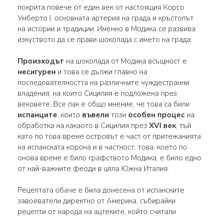
покрита повече от един век от настоящия Корсо
Умберто I, основната артерия на града и кръстопът
на истории и традиции. Именно в Модика се развива
изкуството да се прави шоколада с името на града.
Произходът
на шоколада от Модика всъщност е
несигурен
и това се дължи главно на
последователността на различните чуждестранни
владения, на които Сицилия е подложена през
вековете. Все пак е общо мнение, че това са били
испанците
, които
въвели
този
особен процес
на
обработка на какаото в Сицилия през
XVI век
, тъй
като по това време островът е част от притежанията
на испанската корона и в частност, това, което по
онова време е било графството Модика, е било едно
от най-важните феоди в цяла Южна Италия.
Рецептата обаче е била донесена от испанските
завоеватели директно от Америка, събирайки
рецепти от народа на ацтеките, който считали