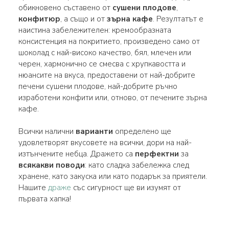
обикновено съставено от
сушени плодове
,
конфитюр
, а също и от
зърна кафе
. Резултатът е
наистина забележителен: кремообразната
консистенция на покритието, произведено само от
шоколад с най-високо качество, бял, млечен или
черен, хармонично се смесва с хрупкавостта и
нюансите на вкуса, предоставени от най-добрите
печени сушени плодове, най-добрите ръчно
изработени конфити или, отново, от печените зърна
кафе.
Всички налични
варианти
определено ще
удовлетворят вкусовете на всички, дори на най-
изтънчените небца. Дражето са
перфектни
за
всякакви поводи
: като сладка забележка след
хранене, като закуска или като подарък за приятели.
Нашите
драже
със сигурност ще ви изумят от
първата хапка!