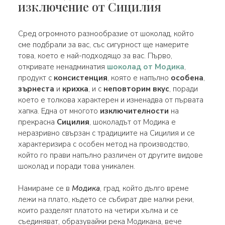
изключение от Сицилия
Сред огромното разнообразие от шоколад, който
сме подбрали за вас, със сигурност ще намерите
това, което е най-подходящо за вас. Първо,
откривате ненадминатия
шоколад от Модика
,
продукт с
консистенция
, която е напълно
особена
,
зърнеста
и
крихка
, и с
неповторим вкус
, поради
което е толкова характерен и изненадва от първата
хапка. Една от многото
изключителности
на
прекрасна
Сицилия
, шоколадът от Модика е
неразривно свързан с традициите на Сицилия и се
характеризира с особен метод на производство,
който го прави напълно различен от другите видове
шоколад и поради това уникален.
Намираме се в
Модика
, град, който дълго време
лежи на плато, където се събират две малки реки,
които разделят платото на четири хълма и се
съединяват, образувайки река Модикана, вече