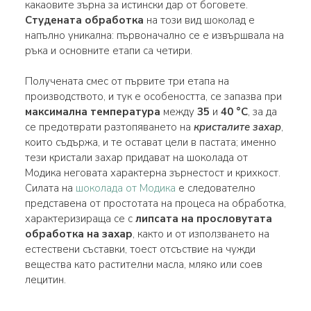
какаовите зърна за истински дар от боговете.
Студената обработка
на този вид шоколад е
напълно уникална: първоначално се е извършвала на
ръка и основните етапи са четири.
Получената смес от първите три етапа на
производството, и тук е особеността, се запазва при
максимална температура
между
35
и
40 °C
, за да
се предотврати разтопяването на
кристалите захар
,
които съдържа, и те остават цели в пастата; именно
тези кристали захар придават на шоколада от
Модика неговата характерна зърнестост и крихкост.
Силата на
шоколада от Модика
е следователно
представена от простотата на процеса на обработка,
характеризираща се с
липсата на прословутата
обработка на захар
, както и от използването на
естествени съставки, тоест отсъствие на чужди
вещества като растителни масла, мляко или соев
лецитин.