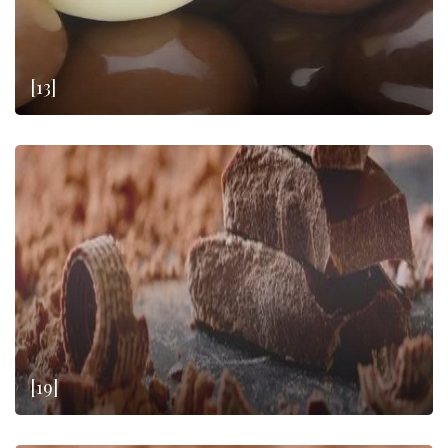
[13]
[19]