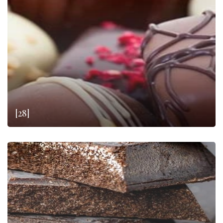
които са направили високото качество истинска бизнес
философия, която се стремят да следват всеки ден.
[28]