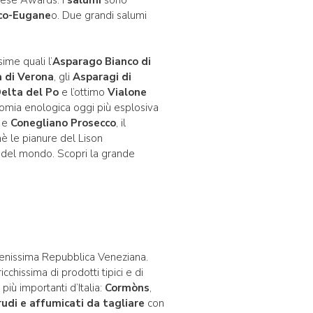
ico-Eugane
o. Due grandi salumi
sime quali l’
Asparago Bianco di
 di Verona
, gli
Asparagi di
 Delta del Po
e l’ottimo
Vialone
’economia enologica oggi più esplosiva
e
e
Conegliano Prosecco
, il
hè le pianure del Lison
i del mondo. Scopri la grande
erenissima Repubblica Veneziana.
icchissima di prodotti tipici e di
più importanti d’Italia:
Cormòns
,
rudi e affumicati da tagliare
con