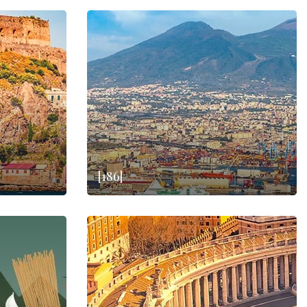
[186]