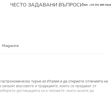
ЧЕСТО ЗАДАВАНИ ВЪПРОСИ
WA: +39 351 865 9444
Magazine
 гастрономическо турне из Италия и да откриете отличията на
 запазят вкусовете и традициите, които се предават от
изберете дестинацията си и типовете, които искате да