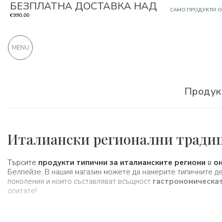
БЕЗПЛАТНА ДОСТАВКА НАД
OЩЕ 900 ПОЛОЖИ
€990,00
MENU
Продук
Италиански регионални тради
Търсите
продукти типични за италианските региони
в
о
Белпейзе. В нашия магазин можете да намерите типичните дел
поколения и които съставляват всъщност
гастрономическат
опитате!