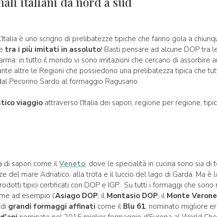
nali italiani da nord a sud
l'Italia è uno scrigno di prelibatezze tipiche che fanno gola a chiunqu
 e
tra i più imitati in assoluto
! Basti pensare ad alcune DOP tra l
arma: in tutto il mondo vi sono imitazioni che cercano di assorbire
ante altre le Regioni che possiedono una prelibatezza tipica che tut
, dal Pecorino Sardo al formaggio Ragusano.
tico viaggio
attraverso l'Italia dei sapori, regione per regione, tipic
a di sapori come il
Veneto
, dove le specialità in cucina sono sia di
e del mare Adriatico, alla trota e il luccio del lago di Garda. Ma è la
dotti tipici certificati con DOP e IGP. Su tutti i formaggi che son
me ad esempio l’
Asiago DOP
, il
Montasio DOP
, il
Monte Veron
 di
grandi formaggi affinati
come il
Blu 61
, nominato migliore erb
 d'api
nominato nel 2015 miglior formaggio d'Europa al World Ch