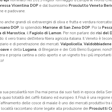
ressa Vicentina DOP
e dal buonissimo
Prosciutto Veneto Ber
ine e padovane.
ono anche grandi oli extravergini di oliva e frutta e verdura ricercatis
lesano DOP
, lo splendido
Marrone di San Zeno DOP
. Poi la
Pesca
ia di Marostica
, il
Fagiolo di Lamon
. Per non parlare dei
risi del
fundo: il vero traino dell'intera filiera agricola italiana. Il Veneto è l
ziario e di penetrazione dei mercati.
Valpolicella
,
Valdobbiaden
Soave
e della
Lugana
, di Breganze e dei Colli Berici Euganei, nonc
a e propria cantina a cielo aperto e un vigneto tra i più important
to!
a sua peculiarità non l’ha mai persa dai suoi fasti in epoca della S
a quasi totalità del caffè italiano ed europeo. Il Friuli è una regione r
l’affinamento delle cosce di maiale è uno dei mercati produttivi tra i 
e località raccontano storie legate alla produzione dei
Prosciutti C