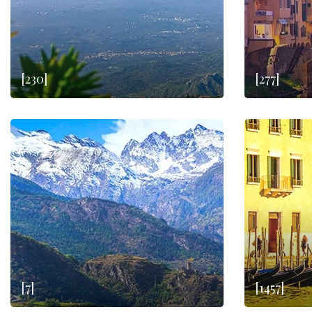
[230]
[277]
[7]
[1457]