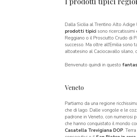
I prodotti tipici regio
Dalla Sicilia al Trentino Alto Adige 
prodotti tipici
sono ricercatissimi
Reggiano o il Prosciutto Crudo di P
successo. Ma oltre all'Emilia sono t
altoatesino al Caciocavallo silano
Benvenuto quindi in questo
fantas
Veneto
Partiamo da una regione ricchissim
che di lago. Dalle vongole e le cozz
padrone in Veneto, con numerosi pro
che hanno conquistato il mondo co
Casatella Trevigiana DOP
. Terra
consecutivi o il
San Pietro in cera