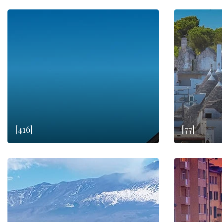
[416]
[77]