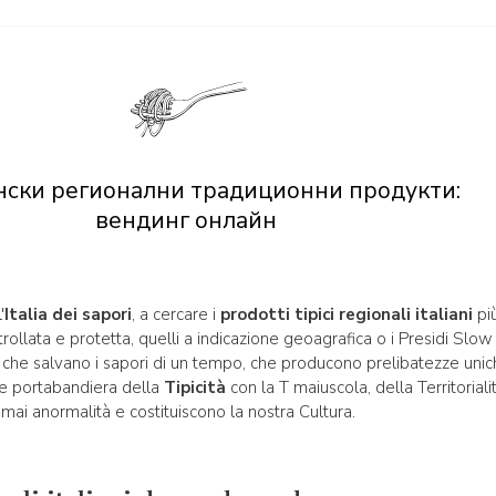
нски регионални традиционни продукти:
вендинг онлайн
'
Italia dei sapori
, a cercare i
prodotti tipici regionali italiani
più
ollata e protetta, quelli a indicazione geoagrafica o i Presidi Slo
che salvano i sapori di un tempo, che producono prelibatezze uniche
e portabandiera della
Tipicità
con la T maiuscola, della Territorial
mai anormalità e costituiscono la nostra Cultura.