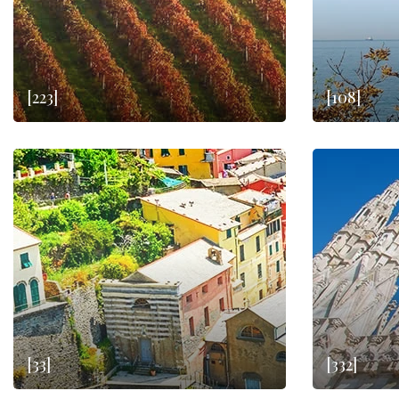
[223]
[108]
[33]
[332]