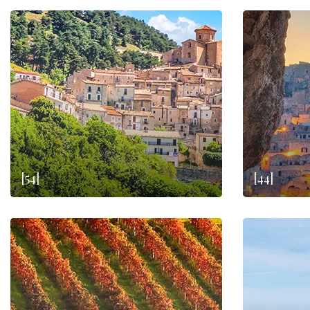
[54]
[44]