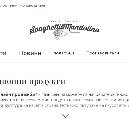
ТЕЛНИ ОТЗИВИ
ти
Новини
подаръци
Производители
ционни продукти
нлайн продажба
? В тази секция можете да направите истинско
икатеси на всеки регион, където важни компании се стремят да
а култура
на нашата страна. Истинско пътуване на вкусовете: 