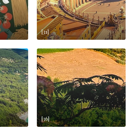
[31]
[36]