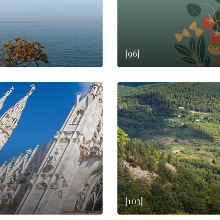
[96]
[103]