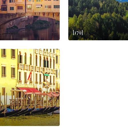
[179]