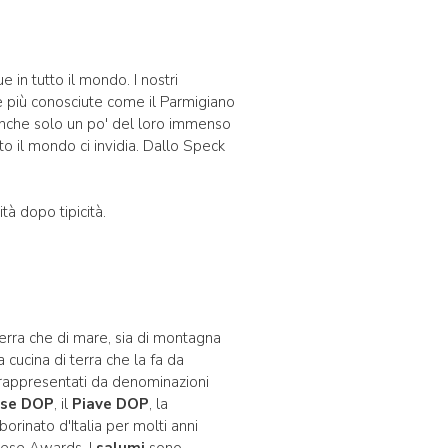
e in tutto il mondo. I nostri
e più conosciute come il Parmigiano
 anche solo un po' del loro immenso
to il mondo ci invidia. Dallo Speck
ità dopo tipicità.
 terra che di mare, sia di montagna
 cucina di terra che la fa da
o rappresentati da denominazioni
ese DOP
, il
Piave DOP
, la
orinato d'Italia per molti anni
eese Awards. I
salumi
sono