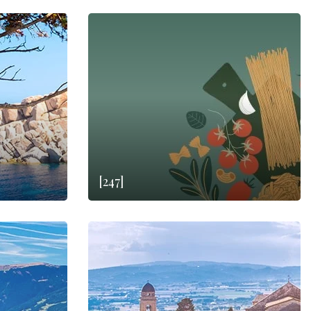
[247]