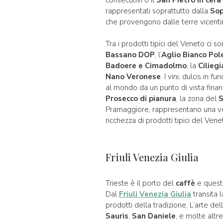
rappresentati soprattutto dalla
Sop
che provengono dalle terre vicent
Tra i prodotti tipici del Veneto ci s
Bassano DOP
, l’
Aglio Bianco Po
Badoere e Cimadolmo
, la
Cilieg
Nano Veronese
. I vini, dulcis in 
al mondo da un punto di vista finan
Prosecco di pianura
, la zona del
Pramaggiore, rappresentano una ver
ricchezza di prodotti tipici del Vene
Friuli Venezia Giulia
Trieste è il porto del
caffè
e quest
Dal
Friuli Venezia Giulia
transita l
prodotti della tradizione. L’arte del
Sauris
,
San Daniele
, e molte altr