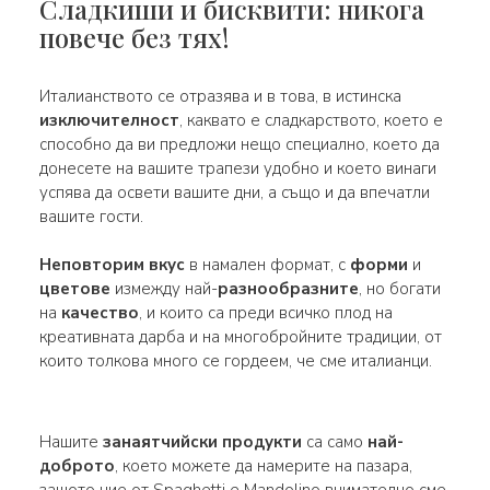
Сладкиши и бисквити: никога
повече без тях!
Италианството се отразява и в това, в истинска
изключителност
, каквато е сладкарството, което е
способно да ви предложи нещо специално, което да
донесете на вашите трапези удобно и което винаги
успява да освети вашите дни, а също и да впечатли
вашите гости.
Неповторим вкус
в намален формат, с
форми
и
цветове
измежду най-
разнообразните
, но богати
на
качество
, и които са преди всичко плод на
креативната дарба и на многобройните традиции, от
които толкова много се гордеем, че сме италианци.
Нашите
занаятчийски продукти
са само
най-
доброто
, което можете да намерите на пазара,
защото ние от Spaghetti e Mandolino внимателно сме