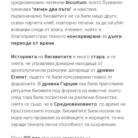
средновековен латински
biscotum
, което буквално
означава "
печен два пъти
", и наистина,
първоначално бисквитите не са били нищо друго,
освен парчета хляб, повторно печени, за да загубят
всякакви следи от влага, елемент, който е
благоприятствал тяхното
консервиране
за
дълги
периоди от време
.
Историята
на
бисквитите
е много
стара
, и се
смята, че управлява домашни находища от
археологически разкопки, датиращи от
древен
Египет
, където те били консумирани главно от
фараоните. В
древна Гърция
пък били приготвяни
ритуални бисквити под формата на животни, които
след това били посветени на различни божества;
смята се също, че в
Средновековието
, по време на
Кръстоносните походи, бисквитите били носени на
море като провизия за войниците и моряците, точно
заради тяхната лесна способност за съхранение.
През
XIX век
станахме свидетели на