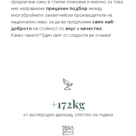
предлагани само в стилни опаковки и именно за това
ние направихме
прецизен подбор
между
многобройните занаятчийски производители на
национално ниво, за да ви предложим
само най-
доброто
на стойност по
вкус
и
качество
.
Какво чакате? Един свят от сладости ви очаква!
+172kg
от въглероден диоксид, спестен на година