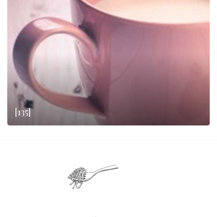
[135]