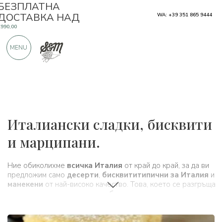
САМО ПРОДУКТИ ОТ ОТЛИЧНИ
WA: +39 351 865 9444
ПРОИЗВОДИТЕЛИ
MENU
OЩЕ 900 ПОЛОЖИТЕЛНИ ОТЗИВИ
Типични продукти
Италиански сладки, бисквити
и марципани.
Ние обиколихме
всичка Италия
от край до край, за да ви
предложим само
десерти
,
бисквити
типични за Италия
и
манекени
от най-високо качество. Това, което се разгръща
пред очите ви, е
огромен избор
от продукти, които, в
цялата си простота, съдържат историята и
традициите
на
цяла страна.