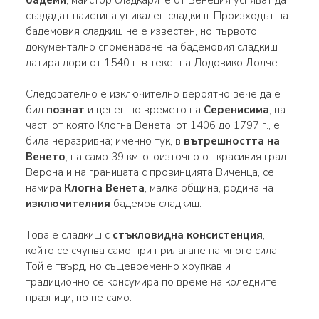
създадат наистина уникален сладкиш. Произходът на
бадемовия сладкиш не е известен, но първото
документално споменаване на бадемовия сладкиш
датира дори от 1540 г. в текст на Лодовико Долче.
Следователно е изключително вероятно вече да е
бил
познат
и ценен по времето на
Серенисима
, на
част, от която Клогна Венета, от 1406 до 1797 г., е
била неразривна; именно тук, в
вътрешността на
Венето
, на само 39 км югоизточно от красивия град
Верона и на границата с провинцията Виченца, се
намира
Клогна Венета
, малка община, родина на
изключителния
бадемов сладкиш.
Това е сладкиш с
стъкловидна консистенция
,
който се счупва само при прилагане на много сила.
Той е твърд, но същевременно хрупкав и
традиционно се консумира по време на коледните
празници, но не само.