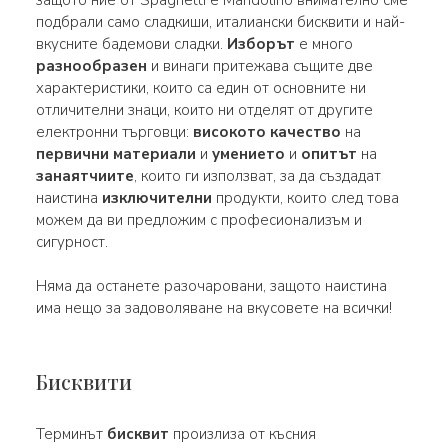
подбрали само сладкиши, италиански бисквити и най-
вкусните бадемови сладки.
Изборът
е много
разнообразен
и винаги притежава същите две
характеристики, които са един от основните ни
отличителни знаци, които ни отделят от другите
електронни търговци:
високото качество
на
первични материали
и
умението
и
опитът
на
занаятчиите
, които ги използват, за да създадат
наистина
изключителни
продукти, които след това
можем да ви предложим с професионализъм и
сигурност.
Няма да останете разочаровани, защото наистина
има нещо за задоволяване на вкусовете на всички!
Бисквити
Терминът
бисквит
произлиза от късния