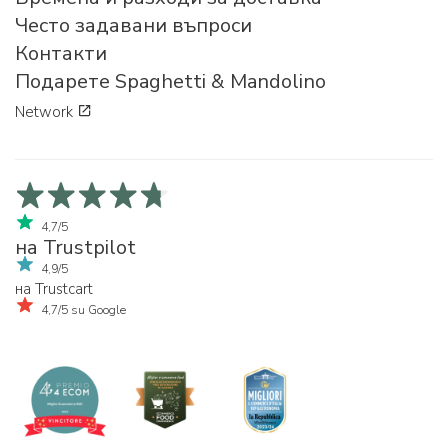
Често задавани въпроси
Контакти
Подарете Spaghetti & Mandolino
Network
4,7/5
на Trustpilot
4,9/5
на Trustcart
4,7/5 su Google