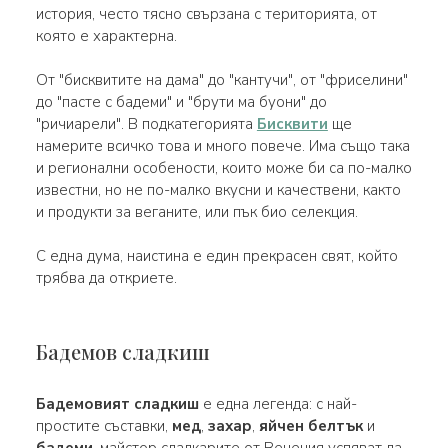
история, често тясно свързана с територията, от
която е характерна.
От "бисквитите на дама" до "кантучи", от "фриселини"
до "пасте с бадеми" и "брути ма буони" до
"ричиарели". В подкатегорията
Бисквити
ще
намерите всичко това и много повече. Има също така
и регионални особености, които може би са по-малко
известни, но не по-малко вкусни и качествени, както
и продукти за веганите, или пък био селекция.
С една дума, наистина е един прекрасен свят, който
трябва да откриете.
Бадемов сладкиш
Бадемовият сладкиш
е една легенда: с най-
простите съставки,
мед
,
захар
,
яйчен белтък
и
бадеми
, майстор сладкарите от Венеция успяват да