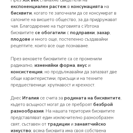
експоненциален растеж
в
консумацията
на
бисквити
, когато те започнали да се консумират в
салоните на висшето общество, за да придружават
чая. Благодарение на търговията с Изтока
бисквитите
се обогатили
с
подправки
,
захар
,
плодове
и много още, постепенно създавайки
рецептите, които все още познаваме.
През вековете бисквитите са се променили
радикално,
изменяйки
форма
,
вкус
и
консистенция
, но продължавайки да запазват две
общи характеристики, присъщи и на техните
предшественици: хрупкавост и крехкост.
Днес
Италия
се счита за
родината на бисквитите
,
където всъщност могат да се преброят
безброй
разнообразия
. На нашата територия бисквитите
представляват един изключително разнообразен
свят, съставен от
традиции
и
занаятчийско
изкуство
; всяка бисквита има своя собствена