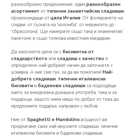
разнообразно предложение: един
разнообразен
асортимент
от
типични занаятчийски сладкиши
,
произхождащи от
цяла Италия
. От фолиранете на
сладки, от гъската на 'коломба', от мерингите до
'сбрисолона'. Ще намерите също така и знаменития
панетоне и също толкова известния мандарин.
Да започнете деня си с
бисквитка от
сладкарството
или
сладкиш с качество
е
определено най-добрият начин да започнете с
усмивка. А ние сме тук, за да ви помогнем!
Най-
добрите сладкиши
,
типични италиански
бисквити
и
бадемови сладкиши
са подходящи
както за ежедневна домашна употреба, така и за
подаръци, защото няма нищо по-добро от това да
предложите подарък, направен с любов.
Ние от
Spaghetti e Mandolino
всъщност ви
предлагаме само най-вкусните сладкиши, типични
италиански бисквити и бадемови сладкиши,