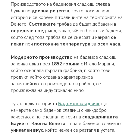
Производството на бадемовия сладкиш следва
буквално
древна рецепта
, която носи векове
история и се корени в традициите на територията на
Венето.
Съставките
трябва да бъдат добавени в
определен ред
: мед, захар, яйчен белтък и бадеми,
които след това трябва да се смесват и накрая
се
пекат
при
постоянна температура
за
осем часа
.
Модерното производство
на бадемов сладкиш
започва едва през
1852 година
с Итало Марани,
който основава първата фабрика, в която този
продукт, който отдавна характеризира
занаятчийското производство в района, се
произвежда на индустриално ниво.
Тук, в подкатегорията
Бадемов сладкиш
, ще
намерите само бадемов сладкиш с най-добро
качество, а по-специално този на
сладкарницата
Бауке
от
Клогна Венета
. Това е бадемов сладкиш с
уникален вкус
, който нежен се разтапя в устата,