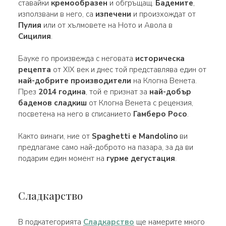
ставайки
кремообразен
и обгръщащ.
Бадемите
,
използвани в него, са
изпечени
и произхождат от
Пулия
или от хълмовете на Ното и Авола в
Сицилия
.
Бауке го произвежда с неговата
историческа
рецепта
от XIX век и днес той представлява един от
най-добрите производители
на Клогна Венета.
През
2014 година
, той е признат за
най-добър
бадемов сладкиш
от Клогна Венета с рецензия,
посветена на него в списанието
Гамберо Росо
.
Както винаги, ние от
Spaghetti e Mandolino
ви
предлагаме само най-доброто на пазара, за да ви
подарим един момент на
гурме дегустация
.
Сладкарство
В подкатегорията
Сладкарство
ще намерите много