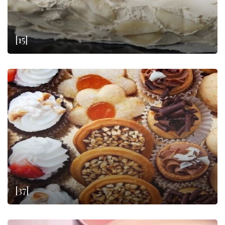
[15]
[37]