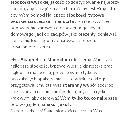
słodkości wysokiej jakości
to zdecydowanie najlepszy
sposób, aby zacząć z uśmiechem. A my jesteśmy tutaj,
aby Wam pomóc! Najlepsze
słodkości
,
typowe
włoskie ciasteczka
i
mandorlati
są rzeczywiście
odpowiednie zarówno do codziennego użytku
domowego, jak i do zakupów jako prezenty, ponieważ
nie ma nic lepszego niż ofiarowanie prezentu
uczynionego z serca.
My z
Spaghetti e Mandolino
oferujemy Wam tylko
najlepsze słodkości, typowe włoskie ciasteczka oraz
najlepsze mandorlati, prezentowane tylko w
wyszukanych opakowaniach, i to właśnie dlatego
przygotowaliśmy dla Was
staranny wybór
spośród
niezliczonych rzemieślników dostępnych na rynku
krajowym, aby oferować Wam
tylko to, co najlepsze
pod względem
smaku
i
jakości
.
Czego czekacie? Świat słodkości czeka na Was!