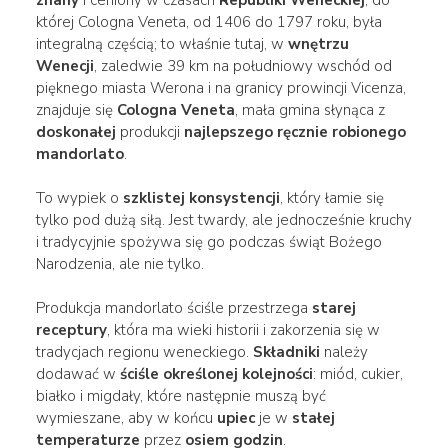
której Cologna Veneta, od 1406 do 1797 roku, była
integralną częścią; to właśnie tutaj, w
wnętrzu
Wenecji
, zaledwie 39 km na południowy wschód od
pięknego miasta Werona i na granicy prowincji Vicenza,
znajduje się
Cologna Veneta
, mała gmina słynąca z
doskonałej
produkcji
najlepszego ręcznie robionego
mandorlato
.
To wypiek o
szklistej konsystencji
, który łamie się
tylko pod dużą siłą. Jest twardy, ale jednocześnie kruchy
i tradycyjnie spożywa się go podczas świąt Bożego
Narodzenia, ale nie tylko.
Produkcja mandorlato ściśle przestrzega
starej
receptury
, która ma wieki historii i zakorzenia się w
tradycjach regionu weneckiego.
Składniki
należy
dodawać w
ściśle określonej kolejności
: miód, cukier,
białko i migdały, które następnie muszą być
wymieszane, aby w końcu
upiec
je w
stałej
temperaturze
przez
osiem godzin
.