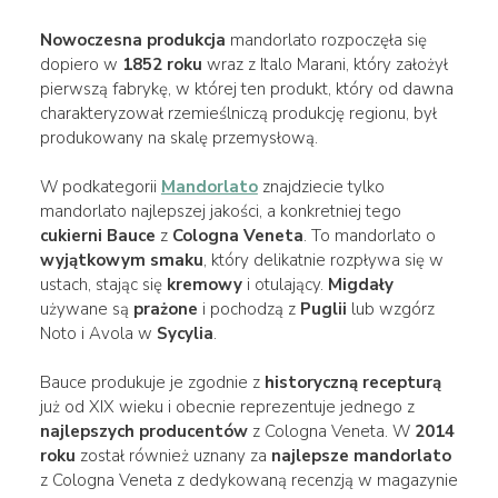
Nowoczesna produkcja
mandorlato rozpoczęła się
dopiero w
1852 roku
wraz z Italo Marani, który założył
pierwszą fabrykę, w której ten produkt, który od dawna
charakteryzował rzemieślniczą produkcję regionu, był
produkowany na skalę przemysłową.
W podkategorii
Mandorlato
znajdziecie tylko
mandorlato najlepszej jakości, a konkretniej tego
cukierni Bauce
z
Cologna Veneta
. To mandorlato o
wyjątkowym smaku
, który delikatnie rozpływa się w
ustach, stając się
kremowy
i otulający.
Migdały
używane są
prażone
i pochodzą z
Puglii
lub wzgórz
Noto i Avola w
Sycylia
.
Bauce produkuje je zgodnie z
historyczną recepturą
już od XIX wieku i obecnie reprezentuje jednego z
najlepszych producentów
z Cologna Veneta. W
2014
roku
został również uznany za
najlepsze mandorlato
z Cologna Veneta z dedykowaną recenzją w magazynie