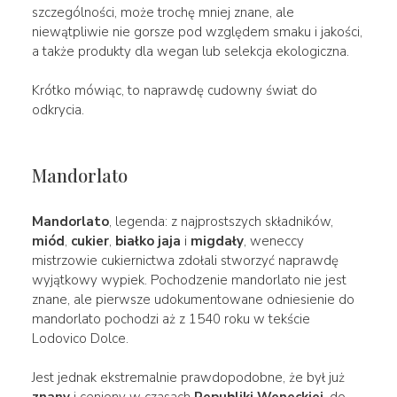
szczególności, może trochę mniej znane, ale
niewątpliwie nie gorsze pod względem smaku i jakości,
a także produkty dla wegan lub selekcja ekologiczna.
Krótko mówiąc, to naprawdę cudowny świat do
odkrycia.
Mandorlato
Mandorlato
, legenda: z najprostszych składników,
miód
,
cukier
,
białko jaja
i
migdały
, weneccy
mistrzowie cukiernictwa zdołali stworzyć naprawdę
wyjątkowy wypiek. Pochodzenie mandorlato nie jest
znane, ale pierwsze udokumentowane odniesienie do
mandorlato pochodzi aż z 1540 roku w tekście
Lodovico Dolce.
Jest jednak ekstremalnie prawdopodobne, że był już
znany
i ceniony w czasach
Republiki Weneckiej
, do