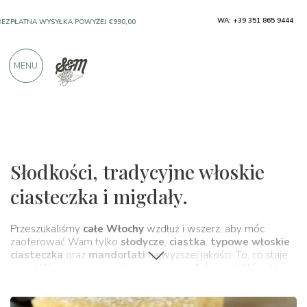
SOLO PRODUKTY OD DOSKONAŁYCH
WA: +39 351 865 9444
PRODUCENTÓW
MENU
PONAD 900 POZYTYWNYCH RECENZJI
Typowe produkty
Ciasteczka i nugat migdałowy
Słodkości, tradycyjne włoskie
ciasteczka i migdały.
Przeszukaliśmy
całe Włochy
wzdłuż i wszerz, aby móc
zaoferować Wam tylko
słodycze
,
ciastka
,
typowe włoskie
ciasteczka
oraz
mandorlati
najwyższej jakości. To, co staje
przed Waszymi oczami, to
ogromny wybór
produktów, które,
w całej swojej prostocie, kryją historię i
tradycje
całego kraju.