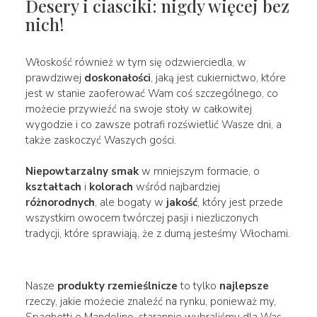
Desery i ciasciki: nigdy więcej bez
nich!
Włoskość również w tym się odzwierciedla, w
prawdziwej
doskonałości
, jaką jest cukiernictwo, które
jest w stanie zaoferować Wam coś szczególnego, co
możecie przywieźć na swoje stoły w całkowitej
wygodzie i co zawsze potrafi rozświetlić Wasze dni, a
także zaskoczyć Waszych gości.
Niepowtarzalny smak
w mniejszym formacie, o
kształtach
i
kolorach
wśród najbardziej
różnorodnych
, ale bogaty w
jakość
, który jest przede
wszystkim owocem twórczej pasji i niezliczonych
tradycji, które sprawiają, że z dumą jesteśmy Włochami.
Nasze
produkty rzemieślnicze
to tylko
najlepsze
rzeczy, jakie możecie znaleźć na rynku, ponieważ my,
Spaghetti e Mandolino, starannie wybraliśmy dla Was