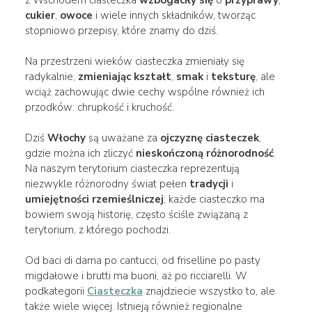
cukier
,
owoce
i wiele innych składników, tworząc
stopniowo przepisy, które znamy do dziś.
Na przestrzeni wieków ciasteczka zmieniały się
radykalnie,
zmieniając
kształt
,
smak
i
teksturę
, ale
wciąż zachowując dwie cechy wspólne również ich
przodków: chrupkość i kruchość.
Dziś
Włochy
są uważane za
ojczyznę ciasteczek
,
gdzie można ich zliczyć
nieskończoną różnorodność
.
Na naszym terytorium ciasteczka reprezentują
niezwykle różnorodny świat pełen
tradycji
i
umiejętności rzemieślniczej
; każde ciasteczko ma
bowiem swoją historię, często ściśle związaną z
terytorium, z którego pochodzi.
Od baci di dama po cantucci, od friselline po pasty
migdałowe i brutti ma buoni, aż po ricciarelli. W
podkategorii
Ciasteczka
znajdziecie wszystko to, ale
także wiele więcej. Istnieją również regionalne