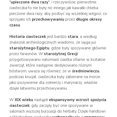
"
upieczone dwa razy
", i rzeczywiście, pierwotnie
ciasteczka to nie były nic innego jak kawałki chleba
pieczone dwa razy, aby pozbyć się wszelkiej wilgoci, co
sprzyjało ich
przechowywaniu
przez
długie okresy
czasu
.
Historia
ciasteczek
jest bardzo
stara
, a według
znalezisk archeologicznych wiadomo, że sięga już
starożytnego Egiptu
, gdzie były spożywane głównie
przez faraonów. W
starożytnej Grecji
przygotowywano natomiast ciastka ofiarne w kształcie
zwierząt, które następnie dedykowano różnym
bóstwom; uważa się również, że w
średniowieczu
,
podczas krucjat, ciasteczka były zabierane na morze
jako pożywienie dla żołnierzy i marynarzy, właśnie
dzięki łatwemu przechowywaniu.
W
XIX wieku
nastąpił
ekspansywny wzrost
spożycia
ciasteczek
, gdy zaczęły być one spożywane w
salonach wyższej burżuazji do herbaty. Dzięki handlowi
z Wschodem ciasteczka
wzbogaciły się
o
przyprawy
,